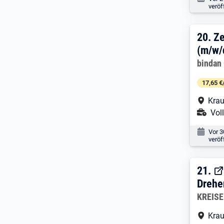
veröf
20. 
20.
Z
(m/w/
Arbeitg
bindan
17,65 €
Arbe
Krau
Ans
Voll
Veröf
Vor 
veröf
21. 
21.
Drehe
Arbeitg
KREISE
Arbe
Krau