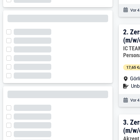
Veröf
Vor 4
2. E
2.
Zer
(m/w/
Arbeitg
IC TEA
Person
17,65 €
Arbe
Görl
Befr
Unbe
Veröf
Vor 4
3. E
3.
Zer
(m/w/
Arbeitg
Akzent