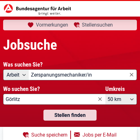
aktuelle Seite:
Startseite
Jobsuche
Ihre Suche
Vormerkungen
Stellensuchen
Jobsuche
Was suchen Sie?
Angebotsart
Was suchen Sie?
Arbeit
Wo suchen Sie?
Umkreis
50 km
Stellen finden
|
Suche speichern
Jobs per E-Mail