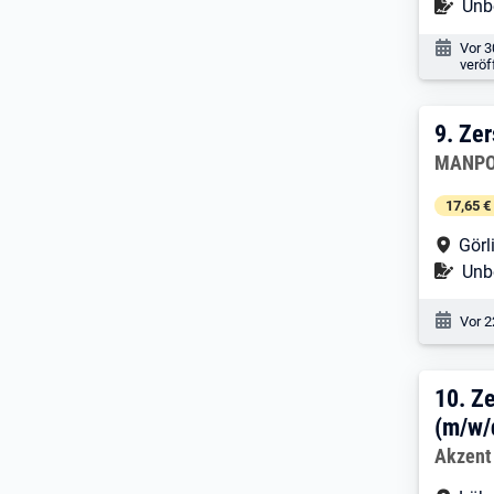
Befr
Unbe
Veröf
Vor 
veröf
9. E
9.
Zer
Arbeitg
MANPO
17,65 €
Arbe
Görl
Befr
Unbe
Veröf
Vor 2
10. 
10.
Z
(m/w/
Arbeitg
Akzent