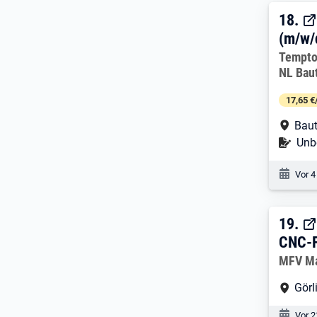
18. 
18.
(m/w/
Arbeitg
Tempto
NL Bau
17,65 €
Arbe
Baut
Befr
Unbe
Veröf
Vor 4
19. 
19.
CNC-F
Arbeitg
MFV M
Arbe
Görl
Veröf
Vor 2