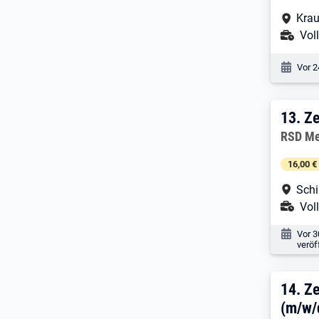
Arbe
Krau
Ans
Voll
Veröf
Vor 2
13. 
13.
Ze
Arbeitg
RSD Me
16,00 €
Arbe
Schi
Ans
Voll
Veröf
Vor 
veröf
14. 
14.
Ze
(m/w/