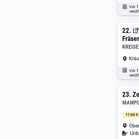
Veröf
Vor 1
veröf
22. 
22.
Fräse
Arbeitg
KREISE
Arbe
Krau
Veröf
Vor 1
veröf
23. 
23.
Ze
Arbeitg
MANPO
17,65 €
Arbe
Ober
Befr
Unbe