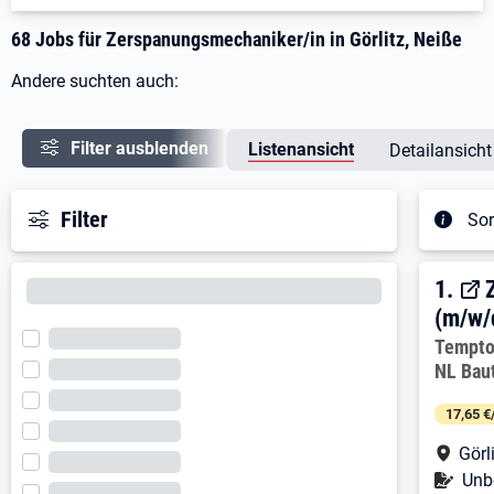
68 Jobs für Zerspanungsmechaniker/in in Görlitz, Neiße
Andere suchten auch:
Filter ausblenden
Listenansicht
Detailansicht
Filter
Sor
Ergeb
1. E
1.
(m/w/
Arbeitg
Tempto
NL Bau
17,65 €
Arbe
Görl
Befr
Unbe