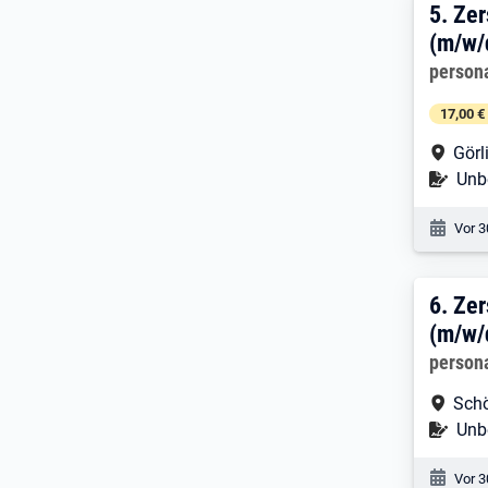
5. E
5.
Zer
(m/w/
Arbeitg
person
17,00 €
Arbe
Görl
Befr
Unbe
Veröf
Vor 3
6. E
6.
Zer
(m/w/
Arbeitg
person
Arbe
Schö
Befr
Unbe
Veröf
Vor 3