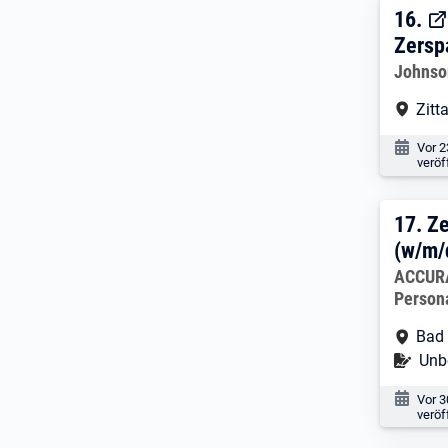
16. 
16.
Zersp
Arbeitg
Johnso
Arbe
Zitt
Veröf
Vor 2
veröf
17. 
17.
Z
(w/m/
Arbeitg
ACCURA
Person
Arbe
Bad
Befr
Unbe
Veröf
Vor 
veröf