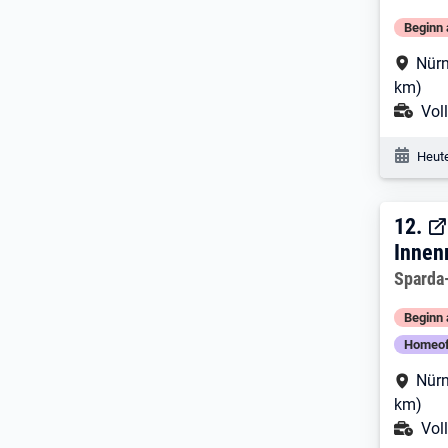
Beginn 
Arbe
Nürn
km)
Ans
Voll
Veröf
Heute
12. 
12.
Innen
Arbeitg
Sparda
Beginn 
Homeof
Arbe
Nürn
km)
Ans
Voll