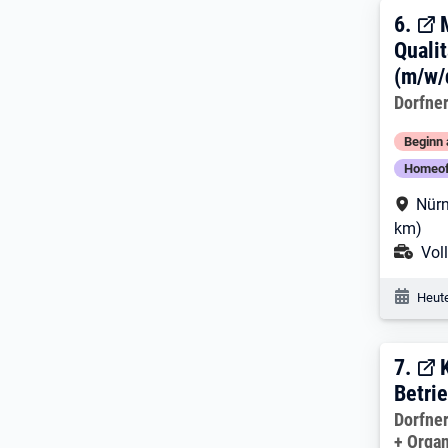
6. E
6.
Quali
(m/w/
Arbeitg
Dorfne
Beginn 
Homeof
Arbe
Nürn
km)
Ans
Voll
Veröf
Heute
7. E
7.
Betri
Arbeitg
Dorfne
+ Orga