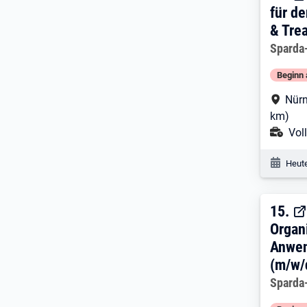
für d
& Tre
Arbeitg
Sparda
Beginn 
Arbe
Nürn
km)
Ans
Voll
Veröf
Heute
15. 
15.
Organi
Anwe
(m/w/
Arbeitg
Sparda