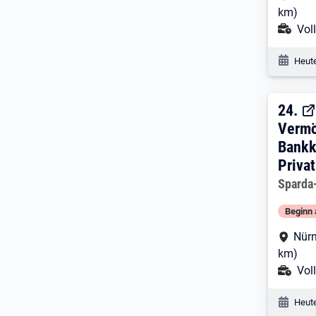
km)
Ans
Voll
Veröf
Heute
24. 
24.
Vermö
Bankk
Priva
Arbeitg
Sparda
Beginn 
Arbe
Nürn
km)
Ans
Voll
Veröf
Heute