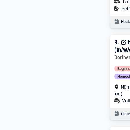
Ans
Teil
Befr
Befr
Veröf
Heute
9. E
9.
(m/w/
Arbeitg
Dorfne
Beginn 
Homeof
Arbe
Nürn
km)
Ans
Voll
Veröf
Heute