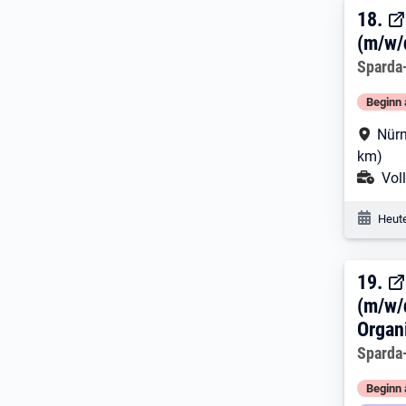
18. 
18.
(m/w/
Arbeitg
Sparda
Beginn 
Arbe
Nürn
km)
Ans
Voll
Veröf
Heute
19. 
19.
(m/w/
Organ
Arbeitg
Sparda
Beginn 