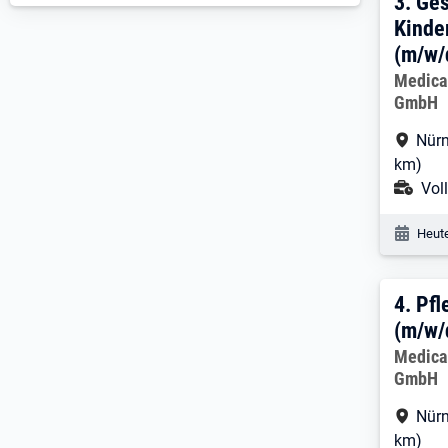
3. E
3.
Ges
Kinde
(m/w/
Arbeitg
Medica
GmbH
Arbe
Nürn
km)
Ans
Voll
Veröf
Heute
4. E
4.
Pfl
(m/w/
Arbeitg
Medica
GmbH
Arbe
Nürn
km)