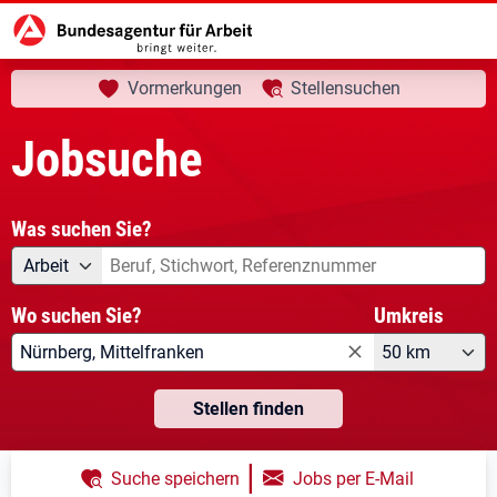
aktuelle Seite:
Startseite
Jobsuche
Ihre Suche
Vormerkungen
Stellensuchen
Jobsuche
Was suchen Sie?
Angebotsart
Was suchen Sie?
Arbeit
Wo suchen Sie?
Umkreis
50 km
Stellen finden
|
Suche speichern
Jobs per E-Mail