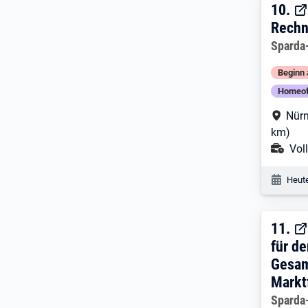
10. 
10.
Rechn
Arbeitg
Sparda
Beginn 
Homeof
Arbe
Nürn
km)
Ans
Voll
Veröf
Heute
11. 
11.
für d
Gesam
Markt
Arbeitg
Sparda