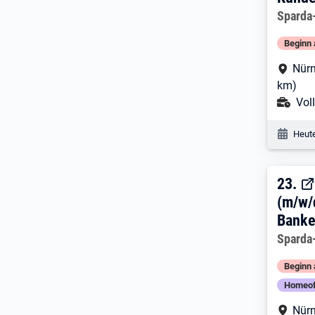
Arbeitg
Sparda
Beginn 
Arbe
Nürn
km)
Ans
Voll
Veröf
Heute
23. 
23.
(m/w/
Banke
Arbeitg
Sparda
Beginn 
Homeof
Arbe
Nürn