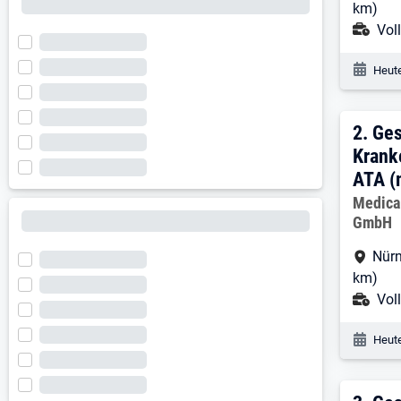
km)
Ans
Voll
Veröf
Heute
2. E
2.
Ges
Krank
ATA (
Arbeitg
Medica
GmbH
Arbe
Nürn
km)
Ans
Voll
Veröf
Heute