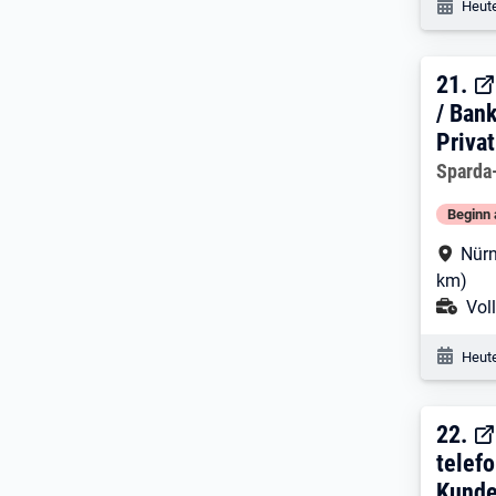
Veröf
Heute
21. 
21.
/ Ban
Priva
Arbeitg
Sparda
Beginn 
Arbe
Nürn
km)
Ans
Voll
Veröf
Heute
22. 
22.
telef
Kunde