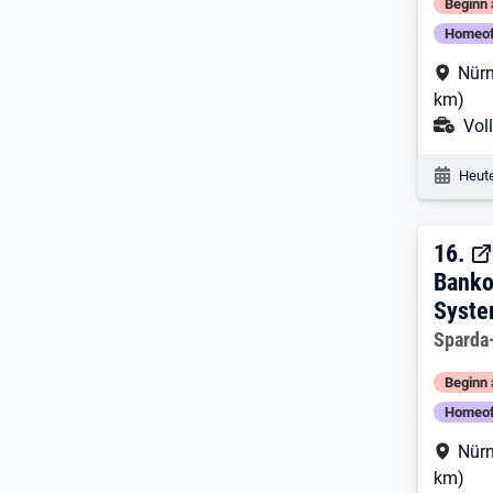
Beginn 
Homeof
Arbe
Nürn
km)
Ans
Voll
Veröf
Heute
16. 
16.
Banko
Syste
Arbeitg
Sparda
Beginn 
Homeof
Arbe
Nürn
km)