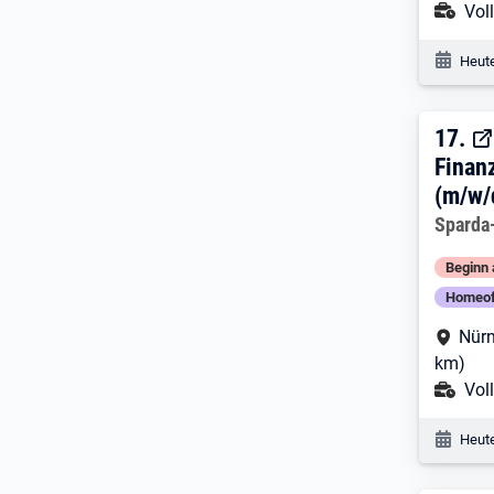
Ans
Voll
Veröf
Heute
17. 
17.
Finan
(m/w/
Arbeitg
Sparda
Beginn 
Homeof
Arbe
Nürn
km)
Ans
Voll
Veröf
Heute