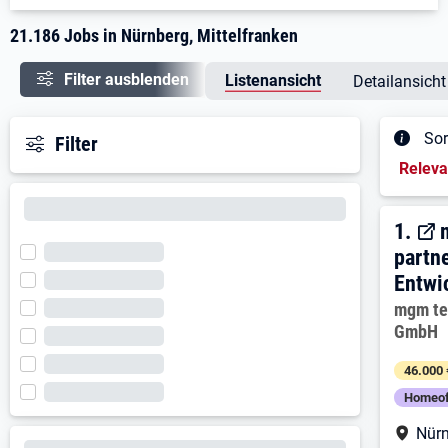
21.186 Jobs in Nürnberg, Mittelfranken
Filter ausblenden
Listenansicht
Detailansicht
Sor
Filter
Sortieru
Relev
Ergeb
1. E
1.
partn
Entwi
Arbeitg
mgm te
GmbH
46.000 
Homeof
Arbe
Nürn