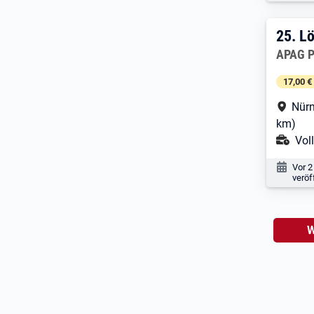
25. 
25.
Lö
Arbeitg
APAG P
17,00 €
Arbe
Nürn
km)
Ans
Voll
Veröf
Vor 2
veröf
W