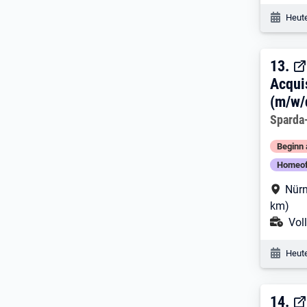
Veröf
Heute
13. 
13.
Acqui
(m/w/
Arbeitg
Sparda
Beginn 
Homeof
Arbe
Nürn
km)
Ans
Voll
Veröf
Heute
14. 
14.