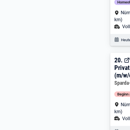
Homeof
Arbe
Nürn
km)
Ans
Voll
Veröf
Heute
20. 
20.
Priva
(m/w/
Arbeitg
Sparda
Beginn 
Arbe
Nürn
km)
Ans
Voll