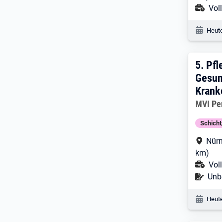
Ans
Voll
Veröf
Heute
5. E
5.
Pfl
Gesun
Krank
Arbeitg
MVI Pe
Schich
Arbe
Nürn
km)
Ans
Voll
Befr
Unbe
Veröf
Heute