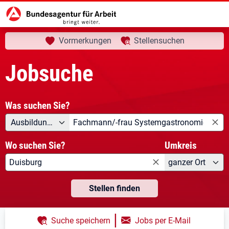
aktuelle Seite:
Startseite
Jobsuche
Ihre Suche
Vormerkungen
Stellensuchen
Jobsuche
Was suchen Sie?
Angebotsart
Was suchen Sie?
Ausbildung/Duales Studium
Wo suchen Sie?
Umkreis
ganzer Ort
Stellen finden
|
Suche speichern
Jobs per E-Mail