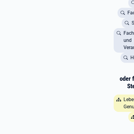
Fa
Fach
und
Vera
H
oder 
St
Lebe
Genu