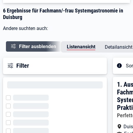
6 Ergebnisse für Fachmann/-frau Systemgastronomie in
Duisburg
Andere suchten auch:
Filter ausblenden
Listenansicht
Detailansicht
Filter
Sor
Ergeb
1. E
1.
Aus
Fachm
Syste
Prakt
Arbeitg
Perfet
Arbe
Dui