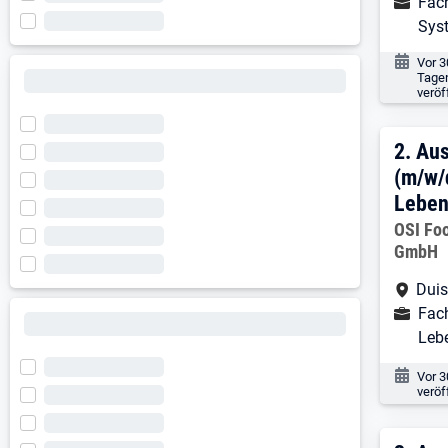
Ausbild
Fac
Sys
Veröf
Vor 3
Tage
veröf
2. E
2.
Aus
(m/w/
Leben
Arbeitg
OSI Fo
GmbH
Arbe
Dui
Ausbild
Fach
Leb
Veröf
Vor 
veröf