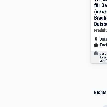
für G
(m/w/
Brauh
Duisb
Arbeitg
Fredul
Arbe
Dui
Ausbild
Fac
Veröf
Vor 3
Tage
veröf
Nac
Nichts