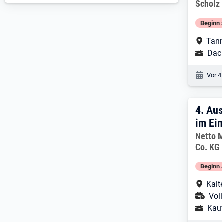
Arbeitg
Scholz 
Beginn 
Arbe
Tann
Ausbild
Dac
Veröf
Vor 4
4. E
4.
Aus
im Ei
Arbeitg
Netto 
Co. KG
Beginn 
Arbe
Kalt
Ans
Voll
Ausbild
Kau