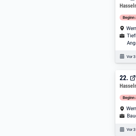
Arbeitg
Hasse
Beginn 
Arbe
Werr
Ausbild
Tief
Ang
Veröf
Vor 3
22. 
22.
Arbeitg
Hasse
Beginn 
Arbe
Werr
Ausbild
Bau
Veröf
Vor 3