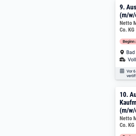
9. E
9.
Aus
(m/w/
Arbeitg
Netto 
Co. KG
Beginn 
Arbe
Bad
Ans
Voll
Veröf
Vor 6
veröf
10. 
10.
Au
Kaufm
(m/w/
Arbeitg
Netto 
Co. KG