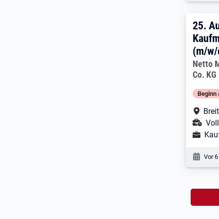
25. 
25.
Au
Kaufm
(m/w/
Arbeitg
Netto 
Co. KG
Beginn 
Arbe
Brei
Ans
Voll
Ausbild
Kau
Veröf
Vor 6