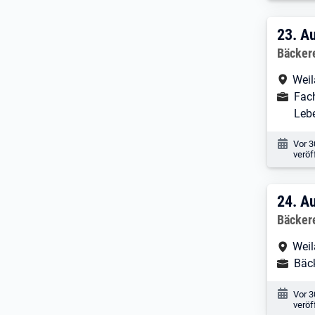
23. 
23.
Au
Arbeitg
Bäcker
Arbe
Weil
Ausbild
Fach
Leb
Veröf
Vor 
veröf
24. 
24.
Au
Arbeitg
Bäcker
Arbe
Weil
Ausbild
Bäc
Veröf
Vor 
veröf