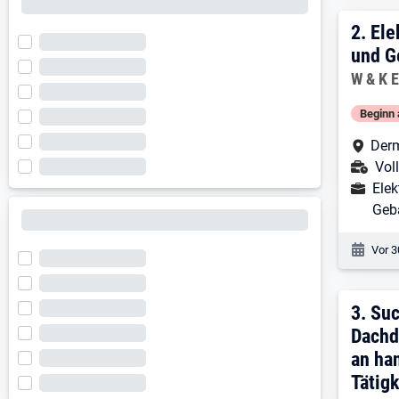
2. E
2.
Ele
und G
Arbeitg
W & K 
Beginn 
Arbe
Derm
Ans
Voll
Ausbild
Elek
Geb
Veröf
Vor 3
3. E
3.
Suc
Dachd
an ha
Tätig