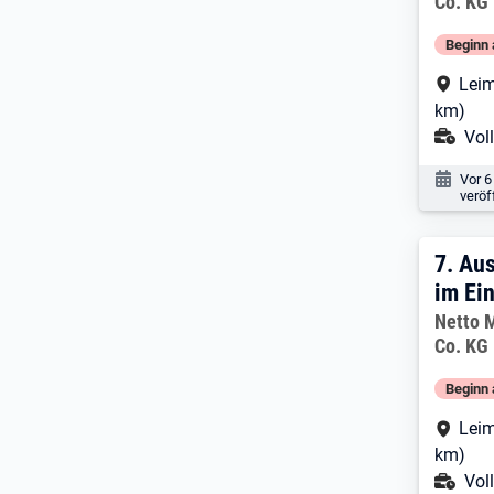
Co. KG
Beginn 
Arbe
Leim
km)
Ans
Voll
Veröf
Vor 6
veröf
7. E
7.
Aus
im Ei
Arbeitg
Netto 
Co. KG
Beginn 
Arbe
Leim
km)
Ans
Voll