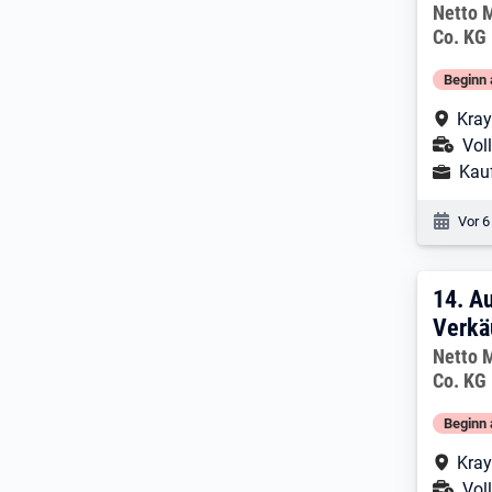
Arbeitg
Netto 
Co. KG
Beginn 
Arbe
Kra
Ans
Voll
Ausbild
Kau
Veröf
Vor 6
14. 
14.
Au
Verkä
Arbeitg
Netto 
Co. KG
Beginn 
Arbe
Kra
Ans
Voll