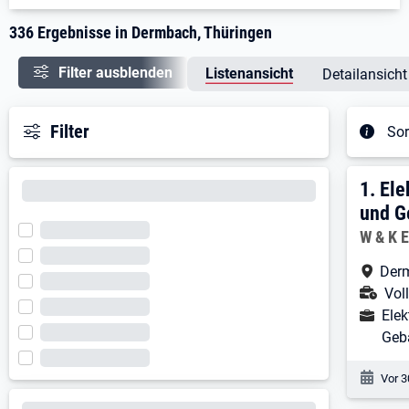
336 Ergebnisse in Dermbach, Thüringen
Filter ausblenden
Listenansicht
Detailansicht
Filter
Sor
Ergeb
1. E
1.
Ele
und G
Arbeitg
W & K 
Arbe
Derm
Ans
Voll
Ausbild
Elek
Geb
Veröf
Vor 3