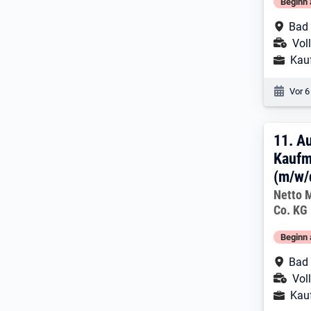
Beginn 
Arbe
Bad
Ans
Voll
Ausbild
Kau
Veröf
Vor 6
11. 
11.
Au
Kaufm
(m/w/
Arbeitg
Netto 
Co. KG
Beginn 
Arbe
Bad
Ans
Voll
Ausbild
Kau