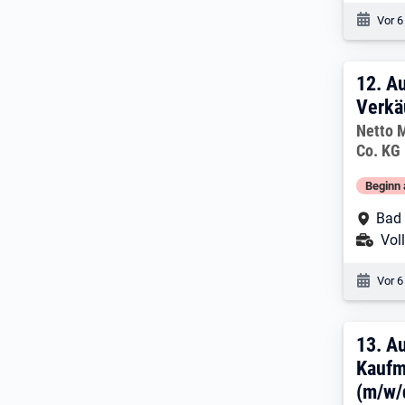
Veröf
Vor 6
12. 
12.
Au
Verkä
Arbeitg
Netto 
Co. KG
Beginn 
Arbe
Bad
Ans
Voll
Veröf
Vor 6
13. 
13.
Au
Kaufm
(m/w/