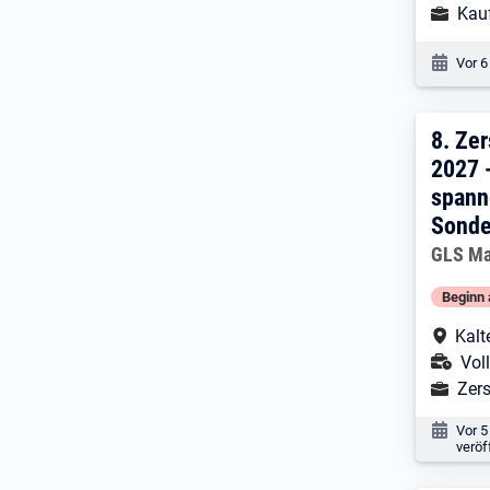
Ausbild
Kau
Veröf
Vor 6
8. E
8.
Zer
2027 
spann
Sonde
Arbeitg
GLS Ma
Beginn 
Arbe
Kalt
Ans
Voll
Ausbild
Zer
Veröf
Vor 5
veröf