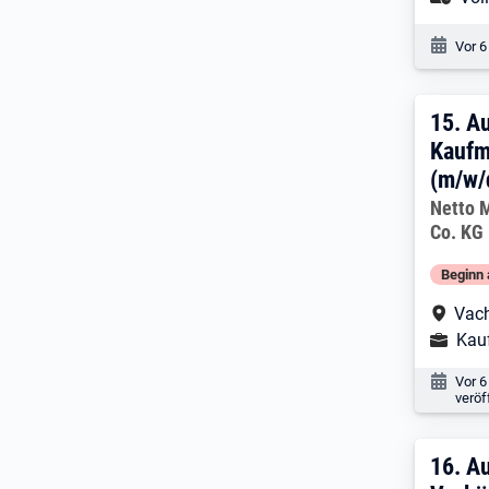
Veröf
Vor 6
15. 
15.
Au
Kaufm
(m/w/
Arbeitg
Netto 
Co. KG
Beginn 
Arbe
Vac
Ausbild
Kau
Veröf
Vor 6
veröf
16. 
16.
Au