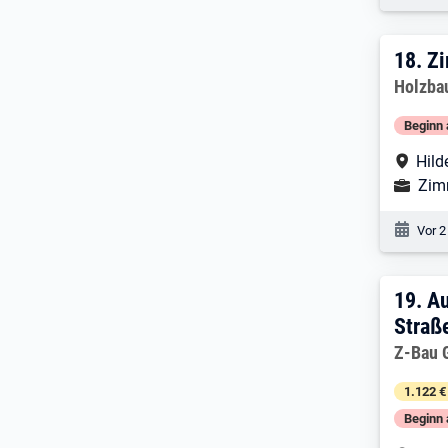
18. 
18.
Z
Arbeitg
Holzba
Beginn 
Arbe
Hild
Ausbild
Zim
Veröf
Vor 2
19. 
19.
Au
Straß
Arbeitg
Z-Bau 
1.122 €
Beginn 