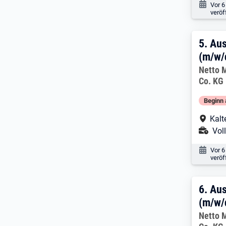
Veröf
Vor 6
veröf
5. E
5.
Aus
(m/w/
Arbeitg
Netto 
Co. KG
Beginn 
Arbe
Kalt
Ans
Voll
Veröf
Vor 6
veröf
6. E
6.
Aus
(m/w/
Arbeitg
Netto 