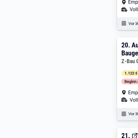
Arbe
Emp
Ans
Voll
Veröf
Vor 3
20. 
20.
Au
Bauge
Arbeitg
Z-Bau 
1.122 €
Beginn 
Arbe
Emp
Ans
Voll
Veröf
Vor 3
21. 
21.