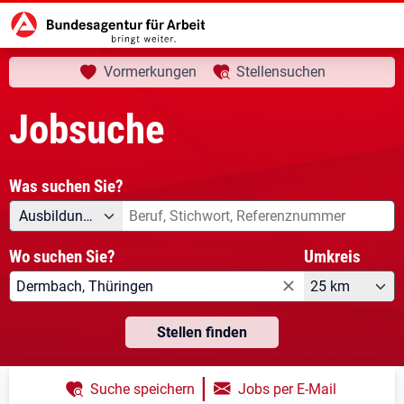
aktuelle Seite:
Startseite
Jobsuche
Ihre Suche
Vormerkungen
Stellensuchen
Jobsuche
Was suchen Sie?
Angebotsart
Was suchen Sie?
Ausbildung/Duales Studium
Wo suchen Sie?
Umkreis
25 km
Stellen finden
|
Suche speichern
Jobs per E-Mail