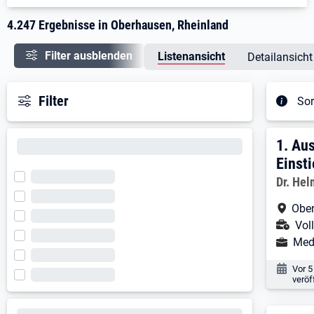
4.247 Ergebnisse in Oberhausen, Rheinland
Filter ausblenden
Listenansicht
Detailansicht
Filter
Sor
Ergeb
1. E
1.
Aus
Einst
Arbeitg
Dr. Hel
Arbe
Ober
Ans
Voll
Ausbild
Medi
Veröf
Vor 5
veröf