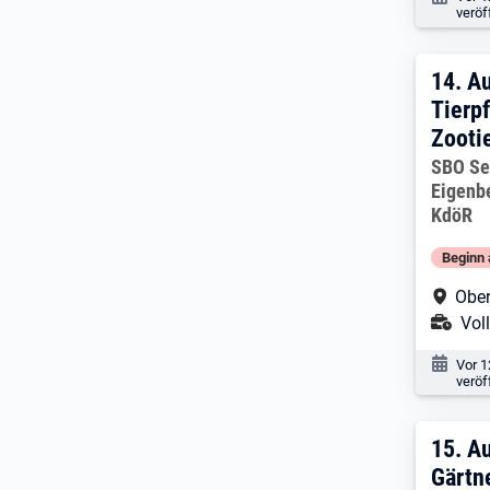
veröf
14. 
14.
Au
Tierp
Zootie
Arbeitg
SBO Se
Eigenb
KdöR
Beginn 
Arbe
Ober
Ans
Voll
Veröf
Vor 1
veröf
15. 
15.
Au
Gärtn