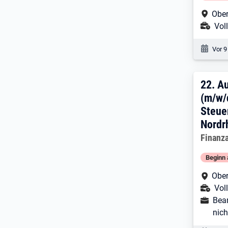
Arbe
Ober
Ans
Voll
Veröf
Vor 9
22. 
22.
Au
(m/w/d
Steue
Nordr
Arbeitg
Finanz
Beginn 
Arbe
Ober
Ans
Voll
Ausbild
Beam
nich