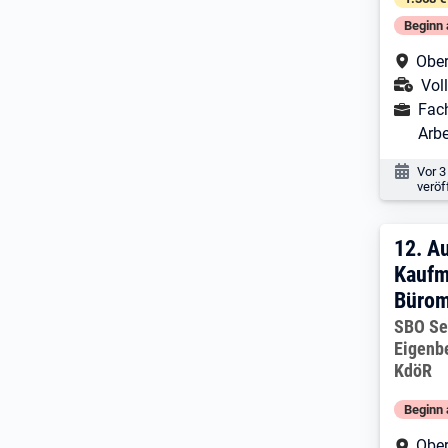
Beginn 
Arbe
Ober
Ans
Voll
Ausbild
Fach
Arbe
Veröf
Vor 3
veröf
12. 
12.
Au
Kaufm
Bürom
Arbeitg
SBO Se
Eigenb
KdöR
Beginn 
Arbe
Ober