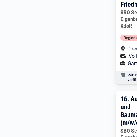
Friedh
Arbeitg
SBO Se
Eigenb
KdöR
Beginn 
Arbe
Ober
Ans
Voll
Ausbild
Gärt
Veröf
Vor 1
veröf
16. 
16.
Au
und
Bauma
(m/w/
Arbeitg
SBO Se