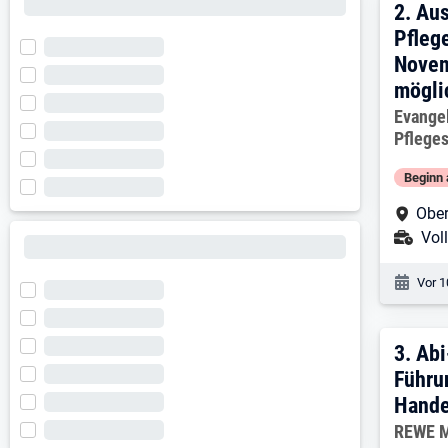
2. E
2.
Aus
Pfleg
Novem
mögli
Arbeitg
Evange
Pflege
Beginn 
Arbe
Ober
Ans
Voll
Veröf
Vor 1
3. E
3.
Abi
Führu
Hande
Arbeitg
REWE 