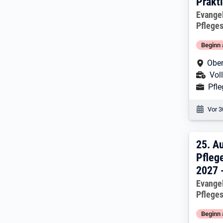
Prakt
Arbeitg
Evange
Pflege
Beginn 
Arbe
Ober
Ans
Voll
Ausbild
Pfl
Veröf
Vor 3
25. 
25.
Au
Pfleg
2027 
Arbeitg
Evange
Pflege
Beginn 