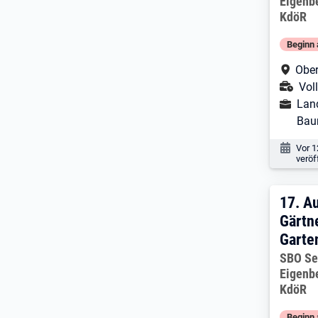
Eigenb
KdöR
Beginn 
Arbe
Ober
Ans
Voll
Ausbild
Lan
Bau
Veröf
Vor 1
veröf
17. 
17.
Au
Gärtn
Garte
Arbeitg
SBO Se
Eigenb
KdöR
Beginn 