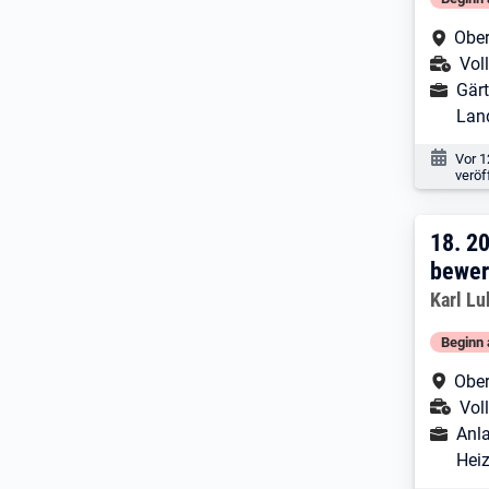
Arbe
Ober
Ans
Voll
Ausbild
Gärt
Lan
Veröf
Vor 1
veröf
18. 
18.
20
bewer
Arbeitg
Karl L
Beginn 
Arbe
Ober
Ans
Voll
Ausbild
Anla
Hei