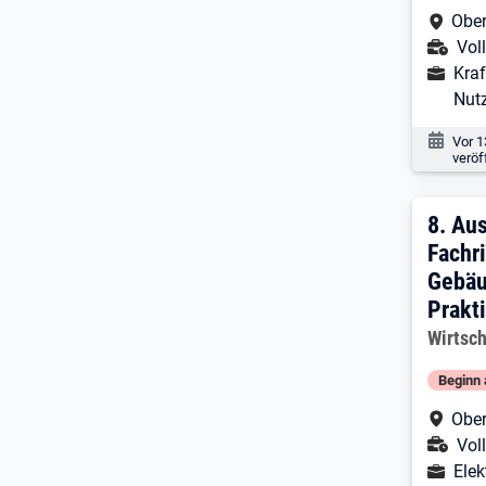
Arbe
Ober
Ans
Voll
Ausbild
Kraf
Nut
Veröf
Vor 1
veröf
8. E
8.
Aus
Fachr
Gebäu
Prakt
Arbeitg
Wirtsc
Beginn 
Arbe
Ober
Ans
Voll
Ausbild
Elek