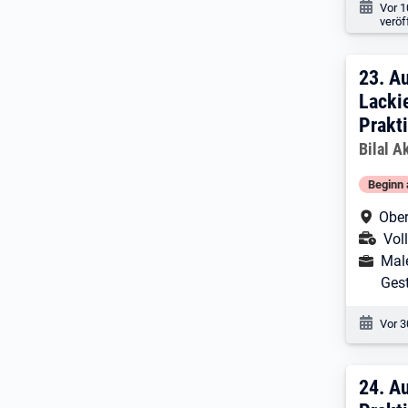
Veröf
Vor 1
veröf
23. 
23.
Au
Lackie
Prakt
Arbeitg
Bilal 
Beginn 
Arbe
Ober
Ans
Voll
Ausbild
Male
Ges
Veröf
Vor 3
24. 
24.
Au