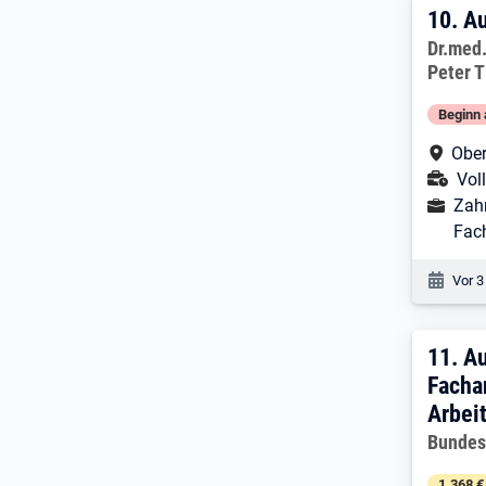
10. 
10.
Au
Arbeitg
Dr.med.
Peter 
Beginn 
Arbe
Ober
Ans
Voll
Ausbild
Zah
Fach
Veröf
Vor 3
11. 
11.
Au
Facha
Arbei
Arbeitg
Bundes
1.368 €