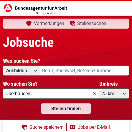
aktuelle Seite:
Startseite
Jobsuche
Ihre Suche
Vormerkungen
Stellensuchen
Jobsuche
Was suchen Sie?
Angebotsart
Was suchen Sie?
Ausbildung/Duales Studium
Wo suchen Sie?
Umkreis
25 km
Stellen finden
|
Suche speichern
Jobs per E-Mail