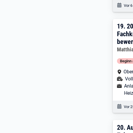
Veröf
Vor 6
19. 
19.
20
Fachkr
bewer
Arbeitg
Matthi
Beginn 
Arbe
Ober
Ans
Voll
Ausbild
Anla
Hei
Veröf
Vor 2
20. 
20.
Au