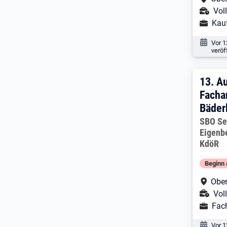
Ans
Voll
Ausbild
Kau
Veröf
Vor 1
veröf
13. 
13.
Au
Facha
Bäder
Arbeitg
SBO Se
Eigenb
KdöR
Beginn 
Arbe
Ober
Ans
Voll
Ausbild
Fach
Veröf
Vor 1