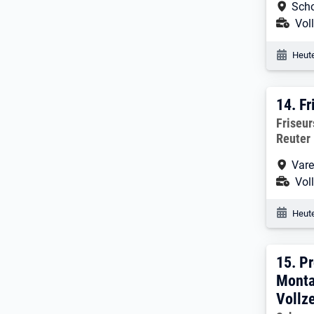
Arbe
Scho
Ans
Voll
Veröf
Heute
14. 
14.
Fr
Arbeitg
Friseur
Reuter
Arbe
Vare
Ans
Voll
Veröf
Heute
15. 
15.
Pr
Monta
Vollze