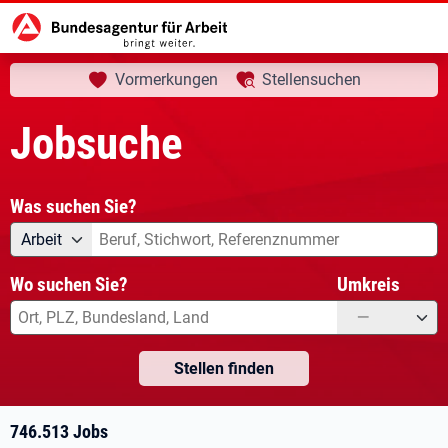
aktuelle Seite:
Startseite
Jobsuche
Ihre Suche
Vormerkungen
Stellensuchen
Jobsuche
Was suchen Sie?
Angebotsart
Was suchen Sie?
Arbeit
Wo suchen Sie?
Umkreis
—
Stellen finden
746.513 Jobs