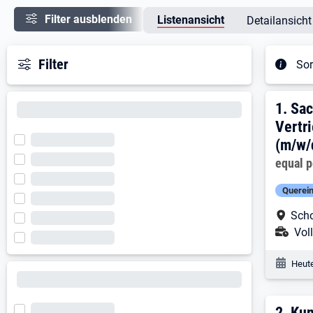
Filter ausblenden
Listenansicht
Detailansicht
Filter
Sor
Ergeb
1. E
1.
Sac
Vertr
(m/w/
Arbeitg
equal 
Querein
Arbe
Scho
Ans
Voll
Veröf
Heute
2.
Kun