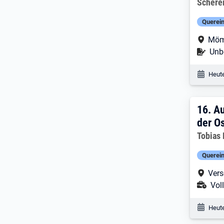
Arbeitg
Schere
Querein
Arbe
Möm
Befr
Unbe
Veröf
Heute
16. 
16.
Au
der O
Arbeitg
Tobias 
Querein
Arbe
Vers
Ans
Voll
Veröf
Heute