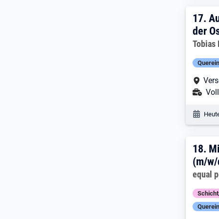
17. 
17.
Au
der O
Arbeitg
Tobias 
Querein
Arbe
Vers
Ans
Voll
Veröf
Heute
18. 
18.
Mi
(m/w/
Arbeitg
equal 
Schich
Querein