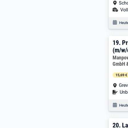
Arbe
Scho
Ans
Voll
Veröf
Heute
19. 
19.
Pr
(m/w/
Arbeitg
Manpow
GmbH &
15,69 €
Arbe
Grev
Befr
Unbe
Veröf
Heute
20. 
20.
La