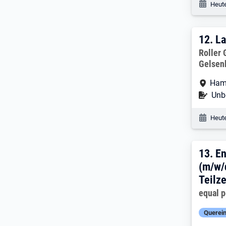
Veröf
Heute
12. 
12.
La
Arbeitg
Roller
Gelsen
Arbe
Ham
Befr
Unbe
Veröf
Heute
13. 
13.
En
(m/w/d
Teilze
Arbeitg
equal 
Querein