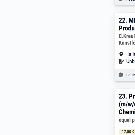
22. 
22.
Mi
Produ
Arbeitg
C.Kreu
Künstle
Arbe
Hall
Befr
Unbe
Veröf
Heute
23. 
23.
Pr
(m/w/
Chemi
Arbeitg
equal 
17,00 €