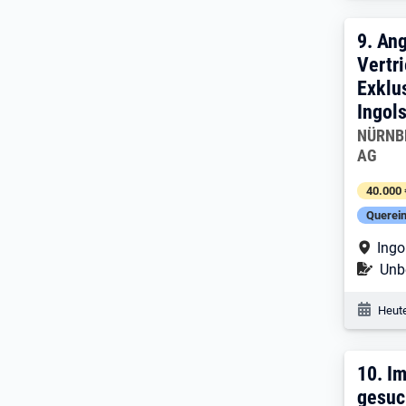
9. E
9.
Ang
Vertr
Exklu
Ingol
Arbeitg
NÜRNBE
AG
40.000 
Querein
Arbe
Ingo
Befr
Unbe
Veröf
Heute
10. 
10.
Im
gesuc