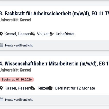
3. Ergebnis: Fachkraft für Arbeitssicher
3.
Fachkraft für Arbeitssicherheit (m/w/d), EG 11 T
Arbeitgeber:
Universität Kassel
Arbeitsort:
Anstellungsart:
Befristung:
Kassel, Hessen
Vollzeit
Unbefristet
Veröffentlichungsdatum:
Heute veröffentlicht
4. Ergebnis: Wissenschaftliche:r Mitarbe
4.
Wissenschaftliche:r Mitarbeiter:in (m/w/d), EG 
Arbeitgeber:
Universität Kassel
Beginn ab 01.10.2026
Arbeitsort:
Anstellungsart:
Befristung:
Kassel, Hessen
Teilzeit
Befristet für 12 Monate
Veröffentlichungsdatum:
Heute veröffentlicht