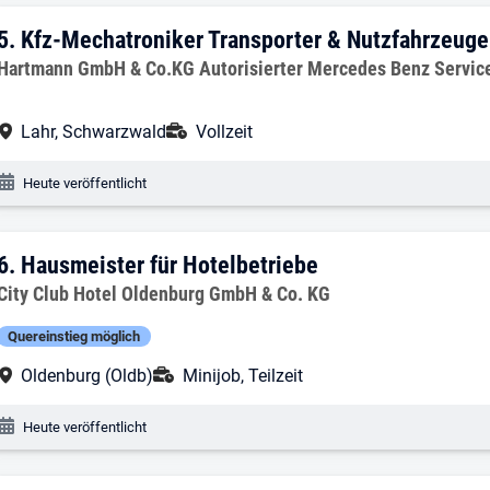
5. Ergebnis: Kfz-Mechatroniker Transpo
5.
Kfz-Mechatroniker Transporter & Nutzfahrzeuge
Arbeitgeber:
Hartmann GmbH & Co.KG Autorisierter Mercedes Benz Service
Arbeitsort:
Anstellungsart:
Lahr, Schwarzwald
Vollzeit
Veröffentlichungsdatum:
Heute veröffentlicht
6. Ergebnis: Hausmeister für Hotelbetri
6.
Hausmeister für Hotelbetriebe
Arbeitgeber:
City Club Hotel Oldenburg GmbH & Co. KG
Quereinstieg möglich
Arbeitsort:
Anstellungsart:
Oldenburg (Oldb)
Minijob, Teilzeit
Veröffentlichungsdatum:
Heute veröffentlicht