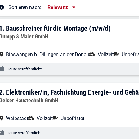
Sortierung
Sortieren nach:
Relevanz
rgebnisliste
1. Ergebnis: Bauschreiner für die Monta
1.
Bauschreiner für die Montage (m/w/d)
Arbeitgeber:
Gumpp & Maier GmbH
Arbeitsort:
Anstellungsart:
Befristu
Binswangen b. Dillingen an der Donau
Vollzeit
Unbefri
Veröffentlichungsdatum:
Heute veröffentlicht
2. Ergebnis: Elektroniker/in, Fachricht
2.
Elektroniker/in, Fachrichtung Energie- und Geb
Arbeitgeber:
Geiser Haustechnik GmbH
Arbeitsort:
Anstellungsart:
Befristung:
Waibstadt
Vollzeit
Unbefristet
Veröffentlichungsdatum:
Heute veröffentlicht