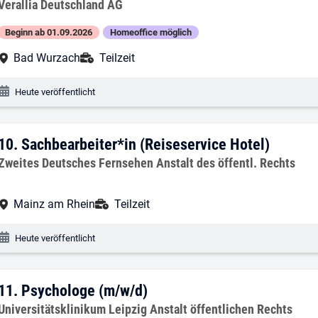
Arbeitgeber:
Verallia Deutschland AG
Beginn ab 01.09.2026
Homeoffice möglich
Arbeitsort:
Anstellungsart:
Bad Wurzach
Teilzeit
Veröffentlichungsdatum:
Heute veröffentlicht
10. Ergebnis: Sachbearbeiter*in (Reises
10.
Sachbearbeiter*in (Reiseservice Hotel)
Arbeitgeber:
Zweites Deutsches Fernsehen Anstalt des öffentl. Rechts
Arbeitsort:
Anstellungsart:
Mainz am Rhein
Teilzeit
Veröffentlichungsdatum:
Heute veröffentlicht
11. Ergebnis: Psychologe (m/w/d)
11.
Psychologe (m/w/d)
Arbeitgeber:
Universitätsklinikum Leipzig Anstalt öffentlichen Rechts