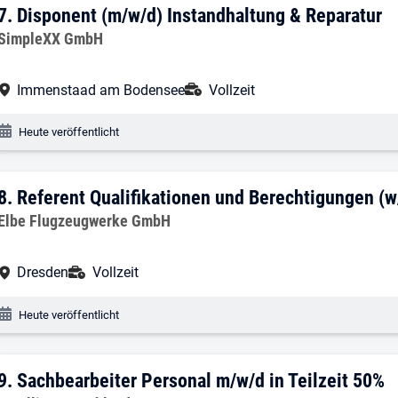
7. Ergebnis: Disponent (m/w/d) Instand
7.
Disponent (m/w/d) Instandhaltung & Reparatur
Arbeitgeber:
SimpleXX GmbH
Arbeitsort:
Anstellungsart:
Immenstaad am Bodensee
Vollzeit
Veröffentlichungsdatum:
Heute veröffentlicht
8. Ergebnis: Referent Qualifikationen u
8.
Referent Qualifikationen und Berechtigungen (
Arbeitgeber:
Elbe Flugzeugwerke GmbH
Arbeitsort:
Anstellungsart:
Dresden
Vollzeit
Veröffentlichungsdatum:
Heute veröffentlicht
9. Ergebnis: Sachbearbeiter Personal m/
9.
Sachbearbeiter Personal m/w/d in Teilzeit 50%