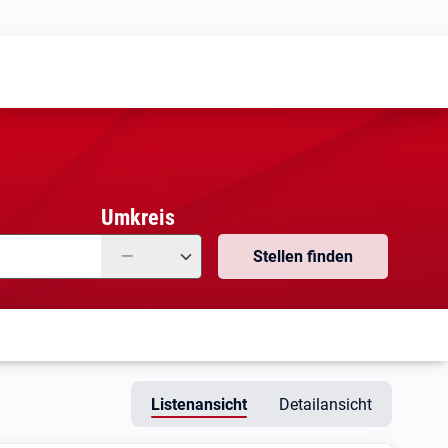
Meine
Vormerkungen
Meine
Stellensuchen
Umkreis
—
Stellen finden
Listenansicht
Detailansicht