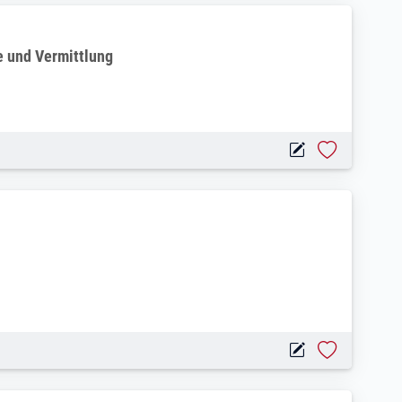
rter & Nutzfahrzeuge
 und Vermittlung
ebe