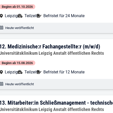
Beginn ab 01.10.2026
Arbeitsort:
Anstellungsart:
Befristung:
Leipzig
Teilzeit
Befristet für 24 Monate
Veröffentlichungsdatum:
Heute veröffentlicht
12. Ergebnis: Medizinische:r Fachangest
12.
Medizinische:r Fachangestellte:r (m/w/d)
Arbeitgeber:
Universitätsklinikum Leipzig Anstalt öffentlichen Rechts
Beginn ab 15.08.2026
Arbeitsort:
Anstellungsart:
Befristung:
Leipzig
Teilzeit
Befristet für 12 Monate
Veröffentlichungsdatum:
Heute veröffentlicht
13. Ergebnis: Mitarbeiter:in Schließma
13.
Mitarbeiter:in Schließmanagement - technisch
Arbeitgeber:
Universitätsklinikum Leipzig Anstalt öffentlichen Rechts