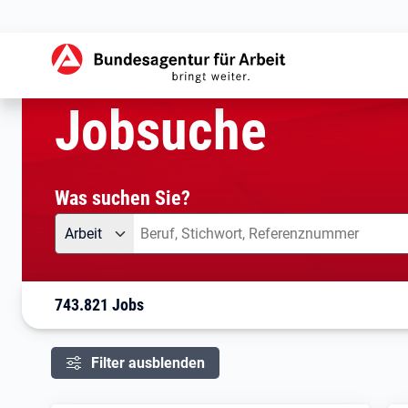
aktuelle Seite:
Startseite
Jobsuche
Ihre Suche
Jobsuche
Was suchen Sie?
Angebotsart
Was suchen Sie?
Arbeit
743.821 Jobs
Filter ausblenden