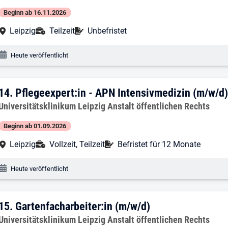
Beginn ab 16.11.2026
Arbeitsort:
Anstellungsart:
Befristung:
Leipzig
Teilzeit
Unbefristet
Veröffentlichungsdatum:
Heute veröffentlicht
14. Ergebnis: Pflegeexpert:in - APN Int
14.
Pflegeexpert:in - APN Intensivmedizin (m/w/d
Arbeitgeber:
Universitätsklinikum Leipzig Anstalt öffentlichen Rechts
Beginn ab 01.09.2026
Arbeitsort:
Anstellungsart:
Befristung:
Leipzig
Vollzeit, Teilzeit
Befristet für 12 Monate
Veröffentlichungsdatum:
Heute veröffentlicht
15. Ergebnis: Gartenfacharbeiter:in (m/
15.
Gartenfacharbeiter:in (m/w/d)
Arbeitgeber:
Universitätsklinikum Leipzig Anstalt öffentlichen Rechts