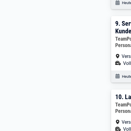
Veröf
Heute
9. E
9.
Ser
Kunde
Arbeitg
TeamP
Person
Arbe
Vers
Ans
Voll
Veröf
Heute
10. 
10.
La
Arbeitg
TeamP
Person
Arbe
Vers
Ans
Voll