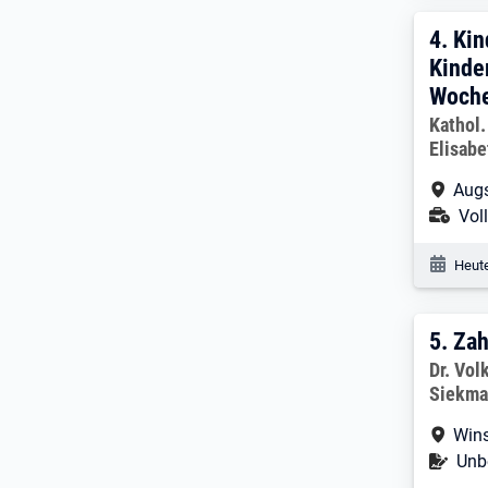
4. E
4.
Kin
Kinde
Woche
Arbeitg
Kathol.
Elisabe
Arbe
Augs
Ans
Voll
Veröf
Heute
5. E
5.
Zah
Arbeitg
Dr. Vol
Siekma
Arbe
Wins
Befr
Unbe