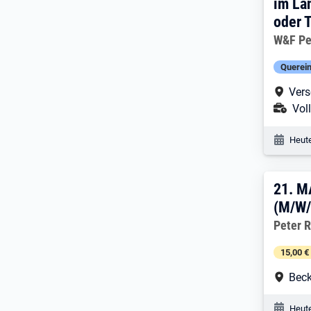
im La
oder T
Arbeitg
W&F Pe
Querein
Arbe
Vers
Ans
Voll
Veröf
Heute
21. 
21.
M
(M/W/
Arbeitg
Peter 
15,00 €
Arbe
Bec
Veröf
Heute