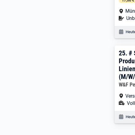
17,00 €
Arbe
Mün
Befr
Unbe
Veröf
Heute
25. E
25.
# 
Produ
Linien
(M/W/D
Arbeitg
W&F Pe
Arbe
Vers
Ans
Voll
Veröf
Heute