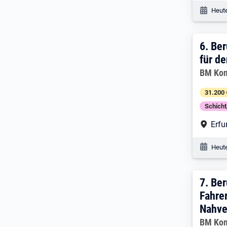
Veröf
Heute
6. E
6.
Ber
für d
Arbeitg
BM Kon
31.200 
Schich
Arbe
Erfu
Veröf
Heute
7. E
7.
Ber
Fahrer
Nahve
Arbeitg
BM Kon