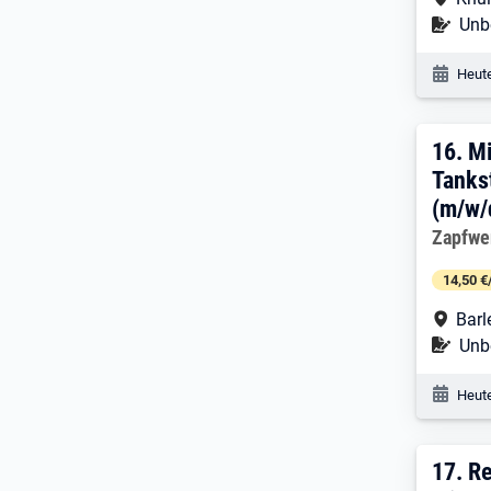
Befr
Unbe
Veröf
Heute
16. 
16.
Mi
Tankst
(m/w/
Arbeitg
Zapfwe
14,50 €
Arbe
Barl
Befr
Unbe
Veröf
Heute
17. 
17.
Re