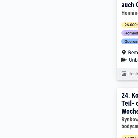
auch 
Arbeitg
Hennin
26.000 
Homeof
Querein
Arbe
Rem
Befr
Unbe
Veröf
Heute
24. 
24.
Ko
Teil- 
Woch
Arbeitg
Rynkow
bodyca