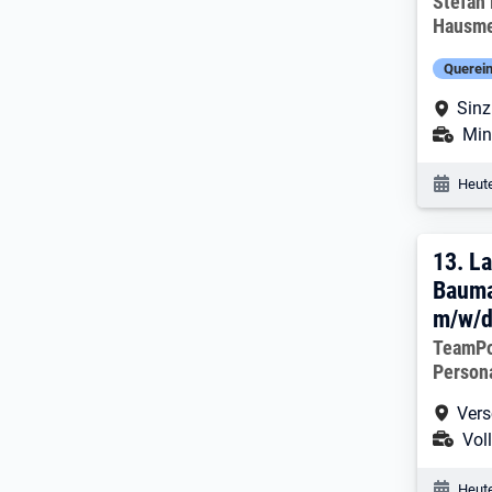
Arbeitg
Stefan
Hausme
Querein
Arbe
Sinz
Ans
Min
Veröf
Heute
13. 
13.
La
Bauma
m/w/d
Arbeitg
TeamP
Person
Arbe
Vers
Ans
Voll
Veröf
Heute