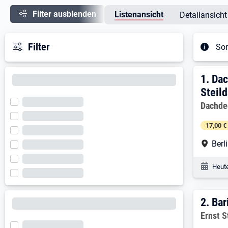
Filter ausblenden
Listenansicht
Detailansicht
Filter
Sor
Ergeb
1. E
1.
Dac
Steil
Arbeitg
Dachde
17,00 €
Arbe
Berl
Veröf
Heute
2. E
2.
Bar
Arbeitg
Ernst 