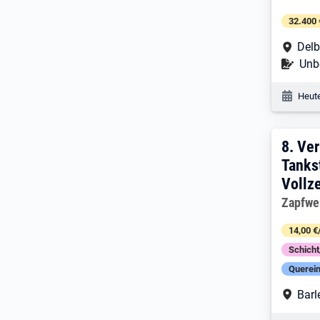
32.400 
Arbe
Delb
Befr
Unbe
Veröf
Heute
8. E
8.
Ver
Tanks
Vollze
Arbeitg
Zapfwe
14,00 €
Schich
Querein
Arbe
Barl