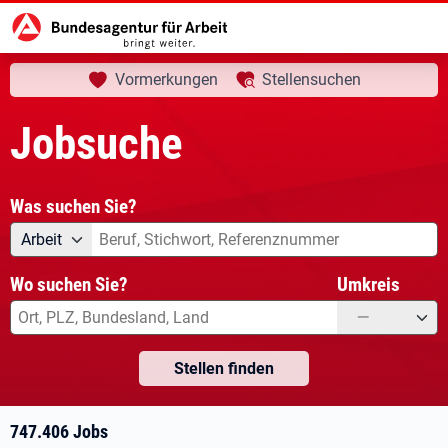
aktuelle Seite:
Startseite
Jobsuche
Ihre Suche
Vormerkungen
Stellensuchen
Jobsuche
Was suchen Sie?
Angebotsart
Was suchen Sie?
Arbeit
Wo suchen Sie?
Umkreis
—
Stellen finden
747.406 Jobs