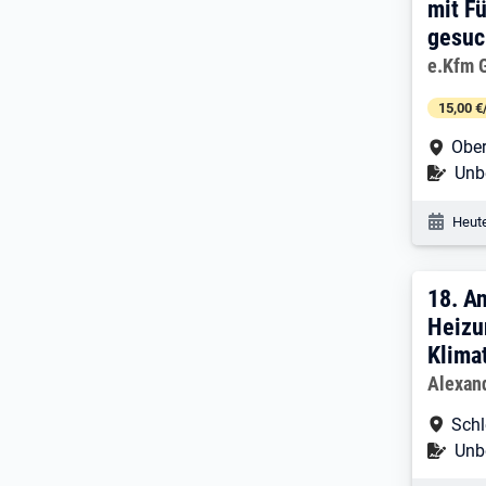
mit Fü
gesuc
Arbeitg
e.Kfm 
15,00 €
Arbe
Ober
Befr
Unbe
Veröf
Heute
18. 
18.
An
Heizu
Klima
Arbeitg
Alexan
Arbe
Sch
Befr
Unbe