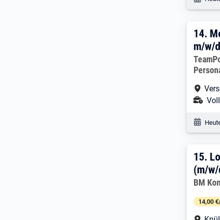
14. 
14.
Me
m/w/
Arbeitg
TeamP
Person
Arbe
Vers
Ans
Voll
Veröf
Heute
15. 
15.
Lo
(m/w/
Arbeitg
BM Kon
14,00 €
Arbe
Knül