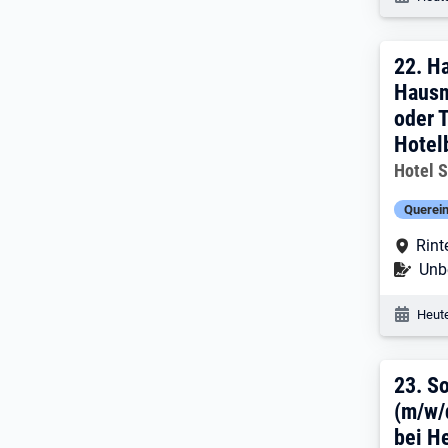
22. 
22.
Ha
Hausm
oder T
Hotel
Arbeitg
Hotel 
Querein
Arbe
Rint
Befr
Unbe
Veröf
Heute
23. 
23.
So
(m/w/
bei H