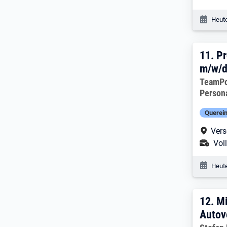
Veröf
Heute
11. 
11.
Pr
m/w/d
Arbeitg
TeamP
Person
Querein
Arbe
Vers
Ans
Voll
Veröf
Heute
12. 
12.
Mi
Autov