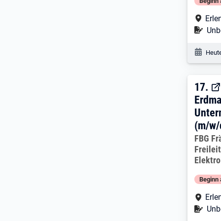
Beginn 
Arbe
Erl
Befr
Unbe
Veröf
Heute
17. 
17.
Erdma
Unter
(m/w/
Arbeitg
FBG Fr
Freile
Elektr
Beginn 
Arbe
Erl
Befr
Unbe