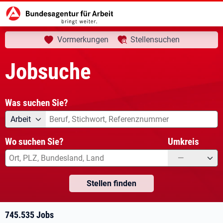
aktuelle Seite:
Startseite
Jobsuche
Ihre Suche
Vormerkungen
Stellensuchen
Jobsuche
Was suchen Sie?
Angebotsart
Was suchen Sie?
Arbeit
Wo suchen Sie?
Umkreis
—
Stellen finden
745.535 Jobs