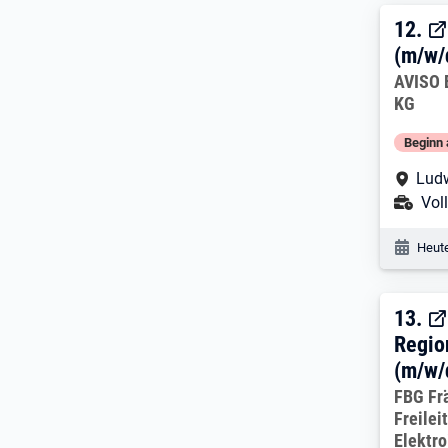
12. 
12.
(m/w/
Arbeitg
AVISO 
KG
Beginn 
Arbe
Lud
Ans
Voll
Veröf
Heute
13. 
13.
Regio
(m/w/
Arbeitg
FBG Fr
Freile
Elektr