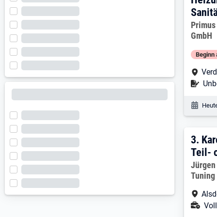
Sanitä
Arbeitg
Primus
GmbH
Beginn 
Arbe
Verd
Befr
Unbe
Veröf
Heute
3. E
3.
Kar
Teil- 
Arbeitg
Jürgen
Tuning
Arbe
Alsd
Ans
Voll