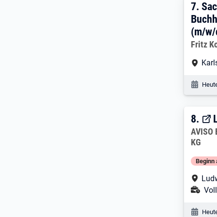
7. E
7.
Sac
Buchh
(m/w/
Arbeitg
Fritz 
Arbe
Karl
Veröf
Heute
8. E
8.
Arbeitg
AVISO 
KG
Beginn 
Arbe
Lud
Ans
Voll
Veröf
Heute