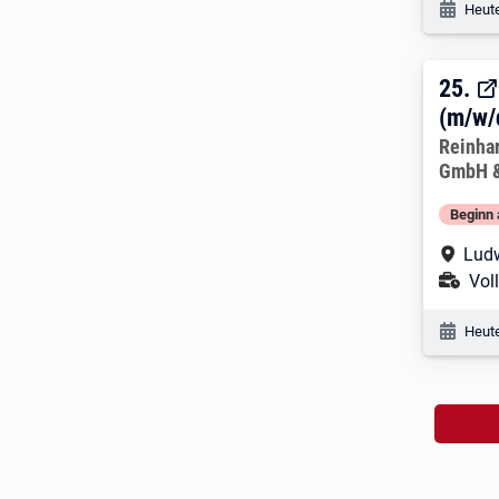
Veröf
Heute
25. 
25.
(m/w/
Arbeitg
Reinha
GmbH &
Beginn 
Arbe
Lud
Ans
Voll
Veröf
Heute
Na