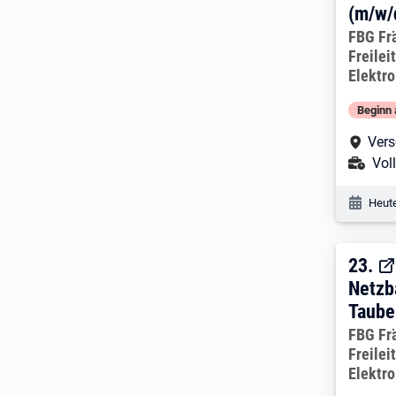
(m/w/
Arbeitg
FBG Fr
Freile
Elektr
Beginn 
Arbe
Vers
Ans
Voll
Veröf
Heute
23. 
23.
Netzb
Taube
Arbeitg
FBG Fr
Freile
Elektr