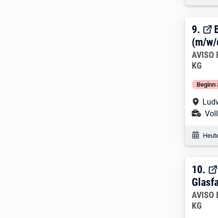
9. E
9.
(m/w/
Arbeitg
AVISO 
KG
Beginn 
Arbe
Lud
Ans
Voll
Veröf
Heute
10. 
10.
Glasf
Arbeitg
AVISO 
KG