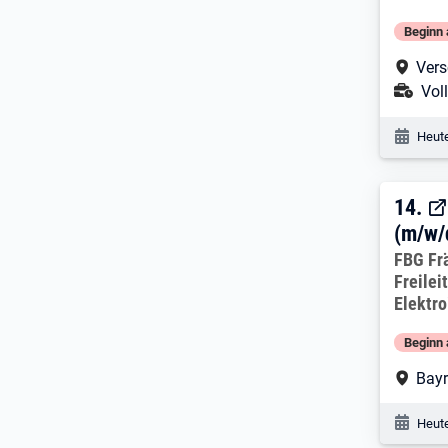
Beginn 
Arbe
Vers
Ans
Voll
Veröf
Heute
14. 
14.
(m/w/
Arbeitg
FBG Fr
Freile
Elektr
Beginn 
Arbe
Bayr
Veröf
Heute