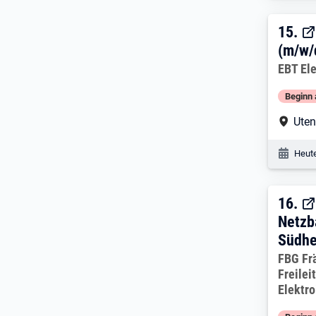
15. 
15.
(m/w/
Arbeitg
EBT El
Beginn 
Arbe
Uten
Veröf
Heute
16. 
16.
Netzb
Südhe
Arbeitg
FBG Fr
Freile
Elektr