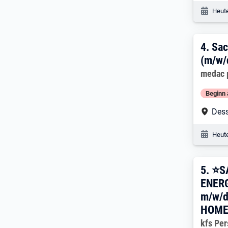
Veröf
Heute
4. E
4.
Sac
(m/w/
Arbeitg
medac 
Beginn 
Arbe
Des
Veröf
Heute
5. E
5.
⭐️
ENER
m/w/d
HOME
Arbeitg
kfs Pe