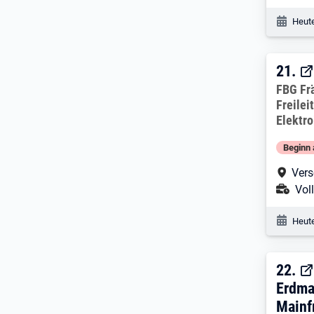
Veröf
Heute
21. 
21.
Arbeitg
FBG Fr
Freile
Elektr
Beginn 
Arbe
Vers
Ans
Voll
Veröf
Heute
22. 
22.
Erdma
Mainf