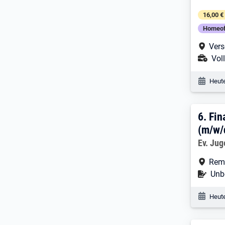
16,00 €
Homeof
Arbe
Vers
Ans
Voll
Veröf
Heute
6. E
6.
Fin
(m/w/
Arbeitg
Ev. Ju
Arbe
Rem
Befr
Unbe
Veröf
Heute