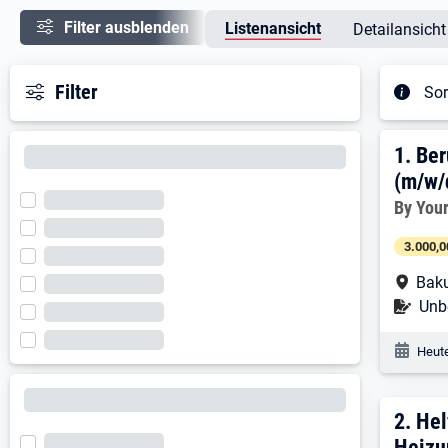
Filter ausblenden
Listenansicht
Detailansicht
Filter
Sor
Ergeb
1. E
1.
Ber
(m/w/
Arbeitg
By You
3.000,0
Arbe
Baku
Befr
Unbe
Veröf
Heute
2. E
2.
Hel
Heizu