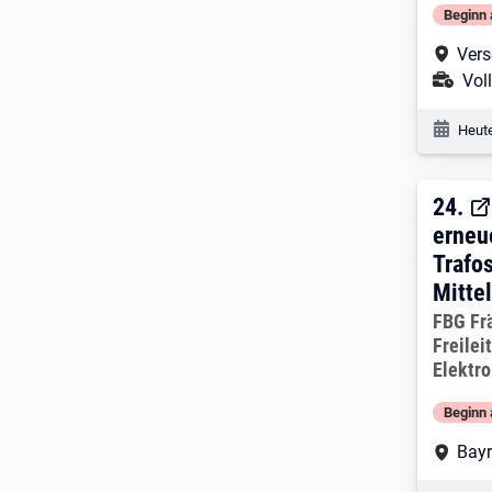
Beginn 
Arbe
Vers
Ans
Voll
Veröf
Heute
24. 
24.
erneu
Trafo
Mitte
Arbeitg
FBG Fr
Freile
Elektr
Beginn 
Arbe
Bayr