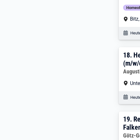
Homeof
Arbe
Bitz
Veröf
Heute
18. 
18.
He
(m/w/
Arbeitg
Augus
Arbe
Unte
Veröf
Heute
19. 
19.
Re
Falke
Arbeitg
Götz-G