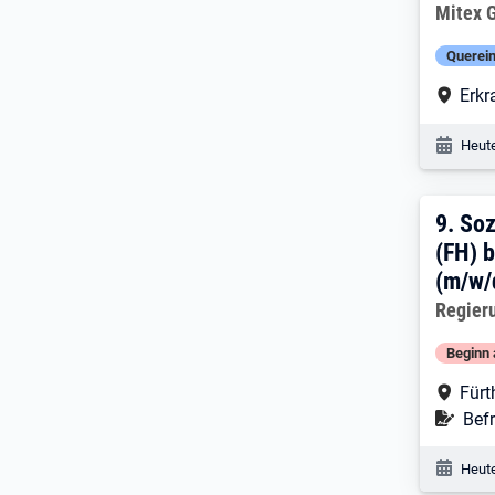
Arbeitg
Mitex
Querein
Arbe
Erkr
Veröf
Heute
9. E
9.
Soz
(FH) b
(m/w/
Arbeitg
Regier
Beginn 
Arbe
Fürt
Befr
Befr
Veröf
Heute