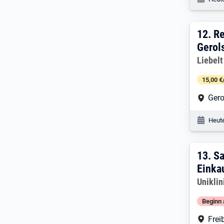
12. E
12.
Re
Gerols
Arbeitg
Liebel
15,00 €
Arbe
Gero
Veröf
Heute
13. 
13.
Sa
Einka
Arbeitg
Unikli
Beginn 
Arbe
Frei