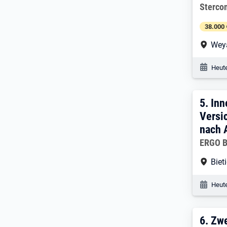
Arbeitg
Sterco
38.000 
Arbe
Wey
Veröf
Heute
5. E
5.
Inn
Versi
nach 
Arbeitg
ERGO B
Arbe
Biet
Veröf
Heute
6. E
6.
Zwe