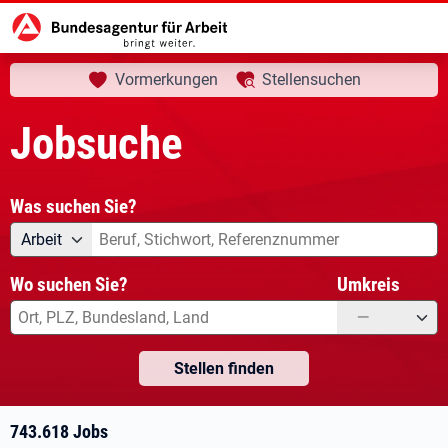
aktuelle Seite:
Startseite
Jobsuche
Ihre Suche
Vormerkungen
Stellensuchen
Jobsuche
Was suchen Sie?
Angebotsart
Was suchen Sie?
Arbeit
Wo suchen Sie?
Umkreis
—
Stellen finden
743.618 Jobs