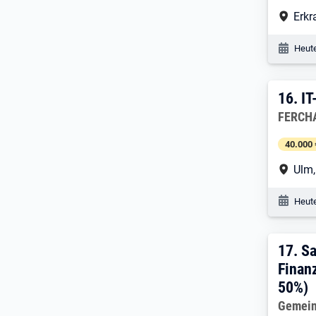
Arbe
Erkr
Veröf
Heute
16. 
16.
IT
Arbeitg
FERCHA
40.000 
Arbe
Ulm
Veröf
Heute
17. 
17.
Sa
Finan
50%)
Arbeitg
Gemein