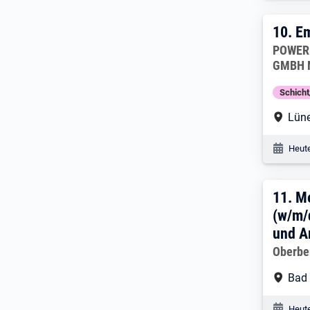
10. 
10.
Em
Arbeitg
POWER
GMBH 
Schich
Arbe
Lün
Veröf
Heute
11. 
11.
Me
(w/m/
und A
Arbeitg
Oberbe
Arbe
Bad
Veröf
Heute