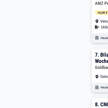
Arbeitg
AMZ Pe
16,00 €
Arbe
Vers
Befr
Unbe
Veröf
Heute
7. E
7.
Bil
Woche
Arbeitg
Goldba
Arbe
Geis
Veröf
Heute
8. E
8.
CNC