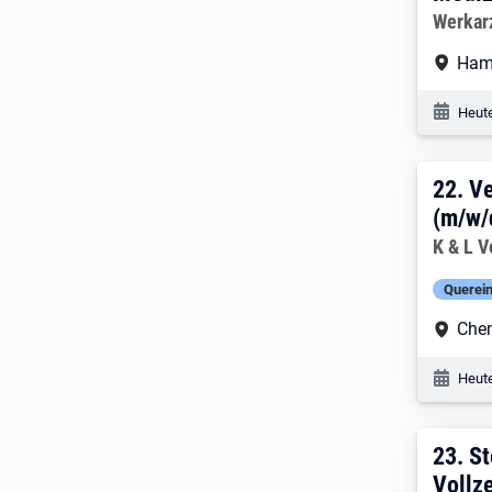
Arbeitg
Werkar
Arbe
Ham
Veröf
Heute
22. 
22.
Ve
(m/w/d
Arbeitg
K & L 
Querein
Arbe
Che
Veröf
Heute
23. 
23.
St
Vollze