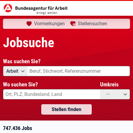
aktuelle Seite:
Startseite
Jobsuche
Ihre Suche
Vormerkungen
Stellensuchen
Jobsuche
Was suchen Sie?
Angebotsart
Was suchen Sie?
Arbeit
Wo suchen Sie?
Umkreis
—
Stellen finden
747.436 Jobs