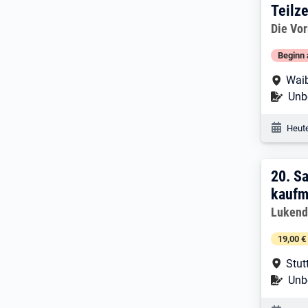
Teilze
Arbeitg
Die Vo
Beginn 
Arbe
Waib
Befr
Unbe
Veröf
Heute
20. 
20.
Sa
kaufm
Arbeitg
Lukend
19,00 €
Arbe
Stut
Befr
Unbe