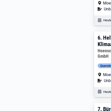
Arbe
Moe
Befr
Unbe
Veröf
Heute
6. E
6.
Hel
Klima
Arbeitg
Hoensc
GmbH
Querein
Arbe
Moe
Befr
Unbe
Veröf
Heute
7. E
7.
Bür