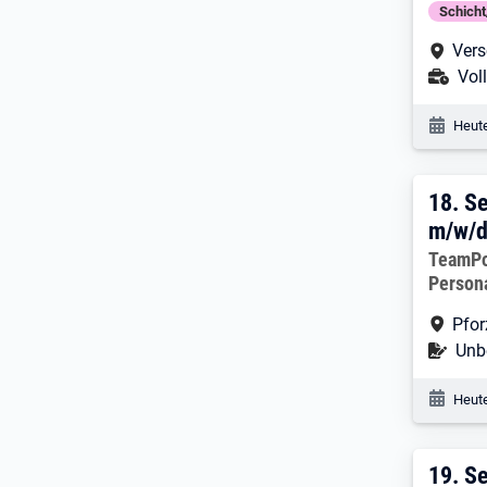
Schich
Arbe
Vers
Ans
Voll
Veröf
Heute
18. 
18.
Se
m/w/
Arbeitg
TeamP
Person
Arbe
Pfo
Befr
Unbe
Veröf
Heute
19. E
19.
Se