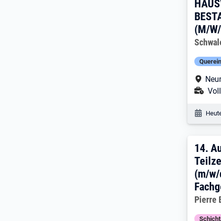
HAUS
BEST
(M/W/
Arbeitg
Schwal
Querein
Arbe
Neum
Ans
Voll
Veröf
Heute
14. 
14.
Au
Teilze
(m/w/
Fachg
Arbeitg
Pierre
Schich