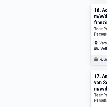
16. 
16.
A
m/w/d
franz
Arbeitg
TeamP
Person
Arbe
Vers
Ans
Voll
Veröf
Heute
17. 
17.
An
von S
m/w/
Arbeitg
TeamP
Person