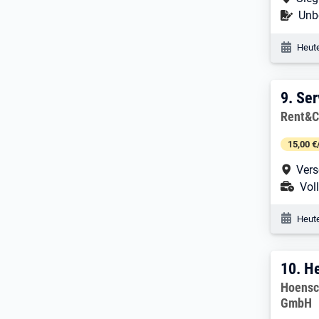
Befr
Unbe
Veröf
Heute
9. E
9.
Ser
Arbeitg
Rent&C
15,00 €
Arbe
Vers
Ans
Voll
Veröf
Heute
10. 
10.
He
Arbeitg
Hoensc
GmbH