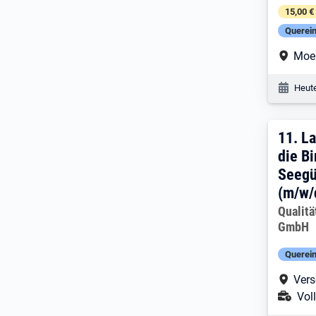
15,00 €
Querein
Arbe
Moe
Veröf
Heute
11. 
11.
La
die Bi
Seegü
(m/w/
Arbeitg
Qualit
GmbH
Querein
Arbe
Vers
Ans
Voll