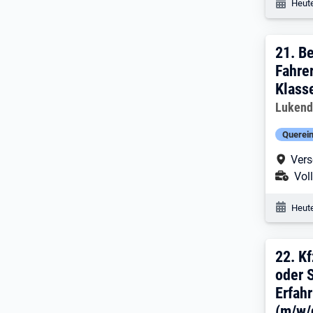
Veröf
Heute
21. 
21.
Be
Fahre
Klass
Arbeitg
Lukend
Querein
Arbe
Vers
Ans
Voll
Veröf
Heute
22. 
22.
Kf
oder 
Erfah
(m/w/