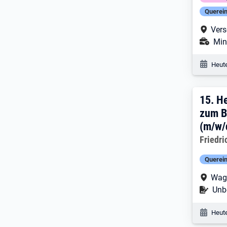
Querein
Arbe
Vers
Ans
Mini
Veröf
Heute
15. 
15.
He
zum B
(m/w/d
Arbeitg
Friedr
Querein
Arbe
Wag
Befr
Unbe
Veröf
Heute