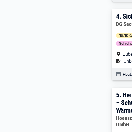
4. E
4.
Sic
Arbeitg
DG Sec
15,10 €
Schich
Arbe
Lüb
Befr
Unbe
Veröf
Heute
5. E
5.
Hei
– Sch
Wärm
Arbeitg
Hoensc
GmbH