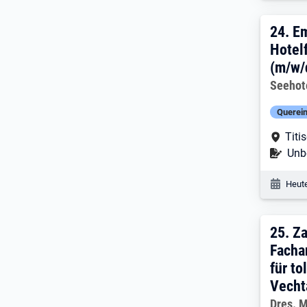
24. 
24.
Em
Hotel
(m/w/
Arbeitg
Seehot
Querein
Arbe
Titi
Befr
Unbe
Veröf
Heute
25. 
25.
Za
Facha
für to
Vecht
Arbeitg
Dres. 