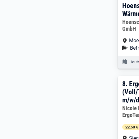
Hoens
Wärm
Arbeitg
Hoensc
GmbH
Arbe
Moe
Befr
Befr
Veröf
Heute
8. E
8.
Erg
(Voll/
m/w/
Arbeitg
Nicole
ErgoTe
22,50 €
Arbe
Sie