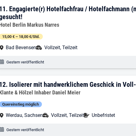
11. Ergebnis: Engagierte(r) Hotelfachfr
11.
Engagierte(r) Hotelfachfrau / Hotelfachmann (
gesucht!
Arbeitgeber:
Hotel Berlin Markus Narres
15,00 € – 18,00 €/Std.
Arbeitsort:
Anstellungsart:
Bad Bevensen
Vollzeit, Teilzeit
Veröffentlichungsdatum:
Gestern veröffentlicht
12. Ergebnis: Isolierer mit handwerklich
12.
Isolierer mit handwerklichem Geschick in Voll-
Arbeitgeber:
Klante & Hölzel Inhaber Daniel Meier
Quereinstieg möglich
Arbeitsort:
Anstellungsart:
Befristung:
Werdau, Sachsen
Vollzeit, Teilzeit
Unbefristet
Veröffentlichungsdatum:
Gestern veröffentlicht