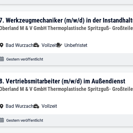
7. Ergebnis: Werkzeugmechaniker (m/w/d
7.
Werkzeugmechaniker (m/w/d) in der Instandhal
Arbeitgeber:
Oberland M & V GmbH Thermoplastische Spritzguß- Großteil
Arbeitsort:
Anstellungsart:
Befristung:
Bad Wurzach
Vollzeit
Unbefristet
Veröffentlichungsdatum:
Gestern veröffentlicht
8. Ergebnis: Vertriebsmitarbeiter (m/w/
8.
Vertriebsmitarbeiter (m/w/d) im Außendienst
Arbeitgeber:
Oberland M & V GmbH Thermoplastische Spritzguß- Großteil
Arbeitsort:
Anstellungsart:
Bad Wurzach
Vollzeit
Veröffentlichungsdatum:
Gestern veröffentlicht