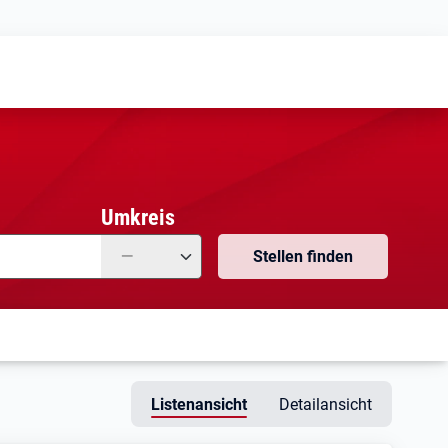
Meine
Vormerkungen
Meine
Stellensuchen
Umkreis
—
Stellen finden
Listenansicht
Detailansicht