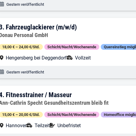
Veröffentlichungsdatum:
Gestern veröffentlicht
3. Ergebnis: Fahrzeuglackierer (m/w/d)
3.
Fahrzeuglackierer (m/w/d)
Arbeitgeber:
Donau Personal GmbH
18,00 € – 24,00 €/Std.
Schicht/Nacht/Wochenende
Quereinstieg mögl
Arbeitsort:
Anstellungsart:
Hengersberg bei Deggendorf
Vollzeit
Veröffentlichungsdatum:
Gestern veröffentlicht
4. Ergebnis: Fitnesstrainer / Masseur
4.
Fitnesstrainer / Masseur
Arbeitgeber:
Ann-Cathrin Specht Gesundheitszentrum bleib fit
15,00 € – 20,00 €/Std.
Schicht/Nacht/Wochenende
Homeoffice mögli
Arbeitsort:
Anstellungsart:
Befristung:
Hannover
Teilzeit
Unbefristet