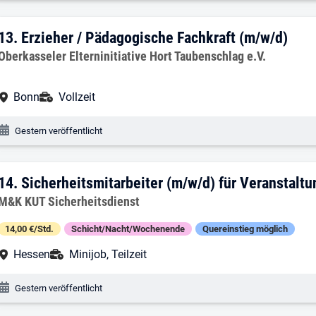
13. Ergebnis: Erzieher / Pädagogische F
13.
Erzieher / Pädagogische Fachkraft (m/w/d)
Arbeitgeber:
Oberkasseler Elterninitiative Hort Taubenschlag e.V.
Arbeitsort:
Anstellungsart:
Bonn
Vollzeit
Veröffentlichungsdatum:
Gestern veröffentlicht
14. Ergebnis: Sicherheitsmitarbeiter (m
14.
Sicherheitsmitarbeiter (m/w/d) für Veranstalt
Arbeitgeber:
M&K KUT Sicherheitsdienst
14,00 €/Std.
Schicht/Nacht/Wochenende
Quereinstieg möglich
Arbeitsort:
Anstellungsart:
Hessen
Minijob, Teilzeit
Veröffentlichungsdatum:
Gestern veröffentlicht