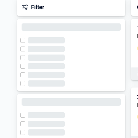
Filter
E