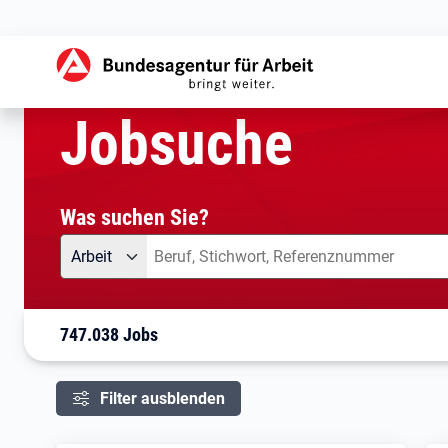
aktuelle Seite:
Startseite
Jobsuche
Ihre Suche
Jobsuche
Was suchen Sie?
Angebotsart
Was suchen Sie?
Arbeit
747.038 Jobs
Filter ausblenden