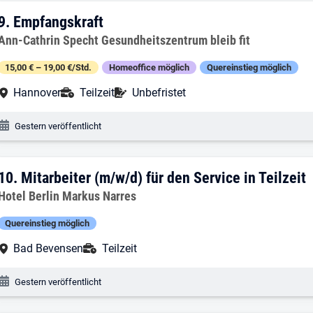
9. Ergebnis: Empfangskraft
9.
Empfangskraft
Arbeitgeber:
Ann-Cathrin Specht Gesundheitszentrum bleib fit
15,00 € – 19,00 €/Std.
Homeoffice möglich
Quereinstieg möglich
Arbeitsort:
Anstellungsart:
Befristung:
Hannover
Teilzeit
Unbefristet
Veröffentlichungsdatum:
Gestern veröffentlicht
10. Ergebnis: Mitarbeiter (m/w/d) für den
10.
Mitarbeiter (m/w/d) für den Service in Teilzeit
Arbeitgeber:
Hotel Berlin Markus Narres
Quereinstieg möglich
Arbeitsort:
Anstellungsart:
Bad Bevensen
Teilzeit
Veröffentlichungsdatum:
Gestern veröffentlicht