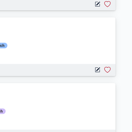
ich
ch