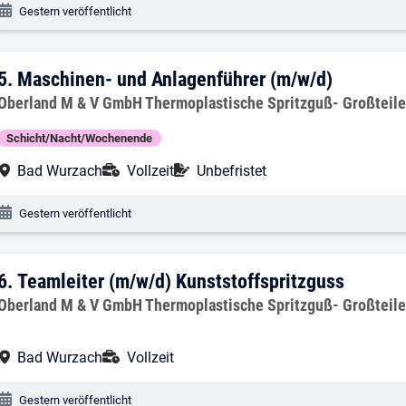
Veröffentlichungsdatum:
Gestern veröffentlicht
5. Ergebnis: Maschinen- und Anlagenfüh
5.
Maschinen- und Anlagenführer (m/w/d)
Arbeitgeber:
Oberland M & V GmbH Thermoplastische Spritzguß- Großteil
Schicht/Nacht/Wochenende
Arbeitsort:
Anstellungsart:
Befristung:
Bad Wurzach
Vollzeit
Unbefristet
Veröffentlichungsdatum:
Gestern veröffentlicht
6. Ergebnis: Teamleiter (m/w/d) Kunstst
6.
Teamleiter (m/w/d) Kunststoffspritzguss
Arbeitgeber:
Oberland M & V GmbH Thermoplastische Spritzguß- Großteil
Arbeitsort:
Anstellungsart:
Bad Wurzach
Vollzeit
Veröffentlichungsdatum:
Gestern veröffentlicht