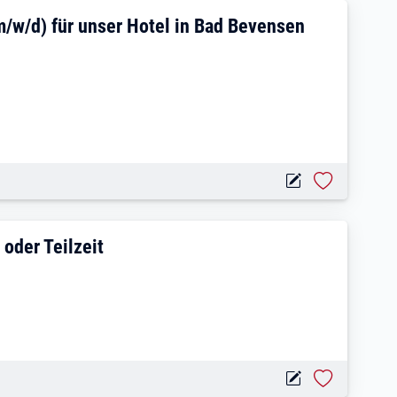
au / Hotelfachmann (m/w/d) für unser Ho
m/w/d) für unser Hotel in Bad Bevensen
em Geschick in Voll- oder Teilzeit
 oder Teilzeit