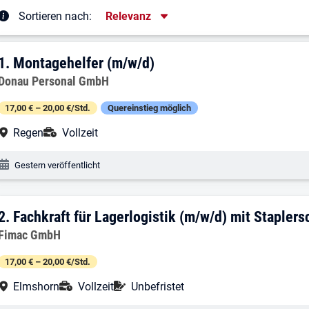
Sortierung
Sortieren nach:
Relevanz
rgebnisliste
1. Ergebnis: Montagehelfer (m/w/d)
1.
Montagehelfer (m/w/d)
Arbeitgeber:
Donau Personal GmbH
17,00 € – 20,00 €/Std.
Quereinstieg möglich
Arbeitsort:
Anstellungsart:
Regen
Vollzeit
Veröffentlichungsdatum:
Gestern veröffentlicht
2. Ergebnis: Fachkraft für Lagerlogistik
2.
Fachkraft für Lagerlogistik (m/w/d) mit Staplers
Arbeitgeber:
Fimac GmbH
17,00 € – 20,00 €/Std.
Arbeitsort:
Anstellungsart:
Befristung:
Elmshorn
Vollzeit
Unbefristet