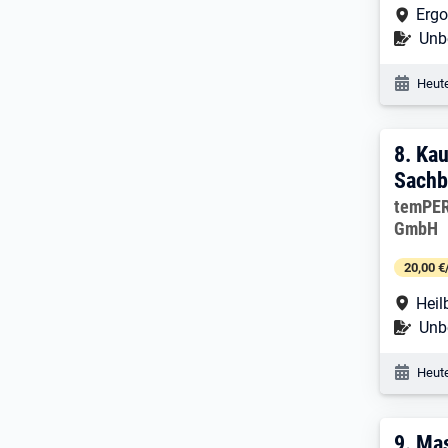
Arbe
Ergo
Befr
Unbe
Veröf
Heute
8. E
8.
Kau
Sachb
Arbeitg
temPER
GmbH
20,00 €
Arbe
Heil
Befr
Unbe
Veröf
Heute
9. E
9.
Mas