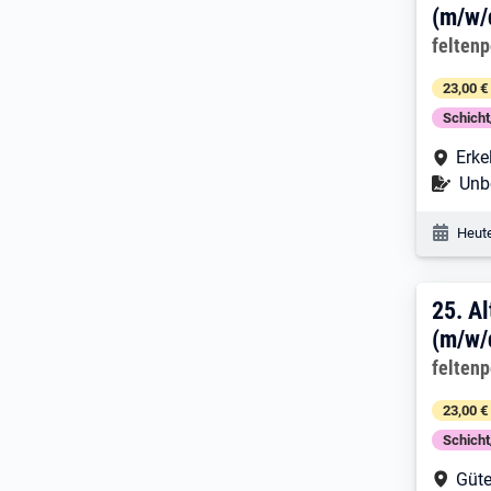
(m/w/
Arbeitg
felten
23,00 €
Schich
Arbe
Erke
Befr
Unbe
Veröf
Heute
25. 
25.
Al
(m/w/
Arbeitg
felten
23,00 €
Schich
Arbe
Güte