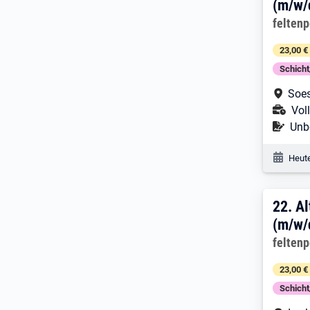
(m/w/
Arbeitg
felten
23,00 €
Schich
Arbe
Soes
Ans
Voll
Befr
Unbe
Veröf
Heute
22. 
22.
Al
(m/w/
Arbeitg
felten
23,00 €
Schich