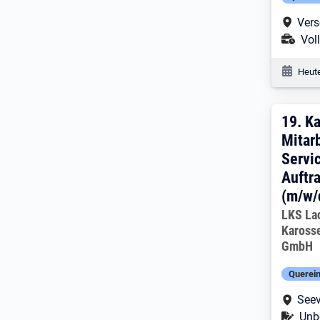
Arbe
Vers
Ans
Voll
Veröf
Heute
19. 
19.
Ka
Mitarb
Servi
Auftr
(m/w/
Arbeitg
LKS La
Kaross
GmbH
Querein
Arbe
Seev
Befr
Unbe