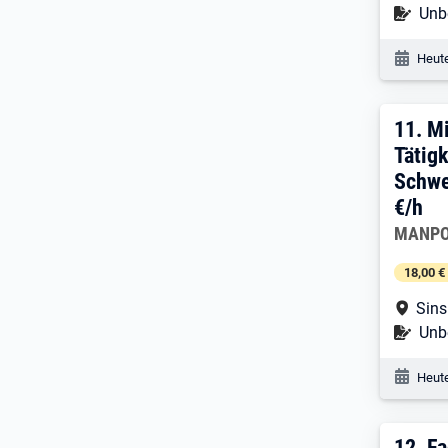
Befr
Unbe
Veröf
Heute
11. 
11.
Mi
Tätig
Schwe
€/h
Arbeitg
MANPO
18,00 €
Arbe
Sins
Befr
Unbe
Veröf
Heute
12.
Fa