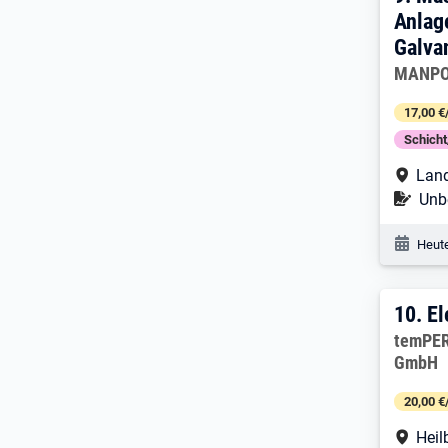
Anlag
Galva
Arbeitg
MANPO
17,00 €
Schich
Arbe
Land
Befr
Unbe
Veröf
Heute
10. 
10.
El
Arbeitg
temPER
GmbH
20,00 €
Arbe
Heil