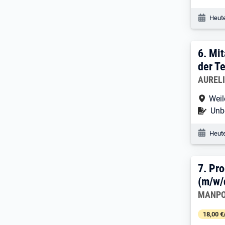
Veröf
Heute
6. E
6.
Mit
der T
Arbeitg
AUREL
Arbe
Weil
Befr
Unbe
Veröf
Heute
7. E
7.
Pro
(m/w/
Arbeitg
MANPO
18,00 €