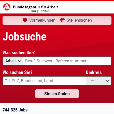
aktuelle Seite:
Startseite
Jobsuche
Ihre Suche
Vormerkungen
Stellensuchen
Jobsuche
Was suchen Sie?
Angebotsart
Was suchen Sie?
Arbeit
Wo suchen Sie?
Umkreis
—
Stellen finden
744.325 Jobs