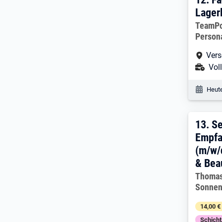
12. 
Lager
Arbeitg
TeamP
Person
Arbe
Vers
Ans
Voll
Veröf
Heute
13. 
13.
Se
Empfa
(m/w/d
& Bea
Arbeitg
Thomas
Sonnen
14,00 €
Schich