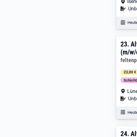
Arbe
Iser
Befr
Unbe
Veröf
Heute
23. 
23.
Al
(m/w/
Arbeitg
felten
23,00 €
Schich
Arbe
Lün
Befr
Unbe
Veröf
Heute
24. 
24.
Al