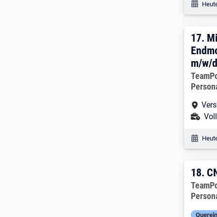
Veröf
Heute
17. 
17.
Mi
Endmo
m/w/
Arbeitg
TeamP
Person
Arbe
Vers
Ans
Voll
Veröf
Heute
18. 
18.
C
Arbeitg
TeamP
Person
Querein