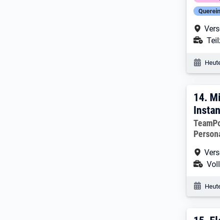
Querein
Arbe
Vers
Ans
Teil
Veröf
Heute
14. 
14.
Mi
Insta
Arbeitg
TeamP
Person
Arbe
Vers
Ans
Voll
Veröf
Heute