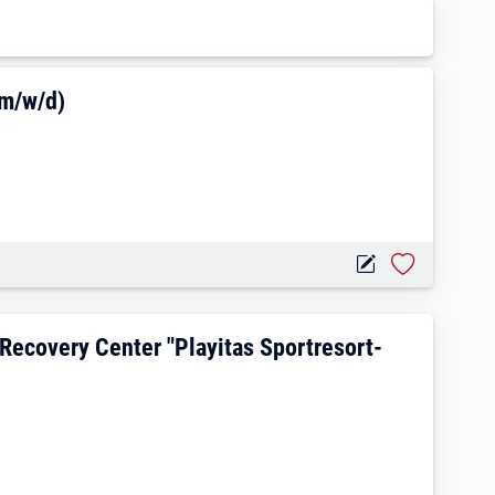
radtechnik / E-Bike (m/w/d)
(m/w/d)
im Alegria Health & Recovery Center "Pl
Recovery Center "Playitas Sportresort-