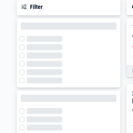
Filter
E