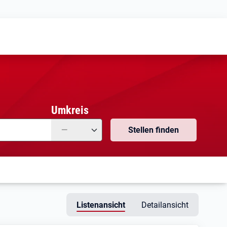
Meine
Vormerkungen
Meine
Stellensuchen
Umkreis
—
Stellen finden
Listenansicht
Detailansicht