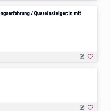
ellte:r mit Teamleitungserfahrung / Que
ungserfahrung / Quereinsteiger:in mit