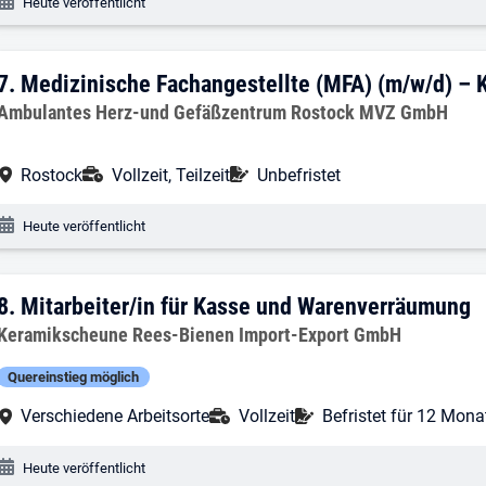
Veröffentlichungsdatum:
Heute veröffentlicht
7. Ergebnis: Medizinische Fachangestell
7.
Medizinische Fachangestellte (MFA) (m/w/d) – K
Arbeitgeber:
Ambulantes Herz-und Gefäßzentrum Rostock MVZ GmbH
Arbeitsort:
Anstellungsart:
Befristung:
Rostock
Vollzeit, Teilzeit
Unbefristet
Veröffentlichungsdatum:
Heute veröffentlicht
8. Ergebnis: Mitarbeiter/in für Kasse 
8.
Mitarbeiter/in für Kasse und Warenverräumung
Arbeitgeber:
Keramikscheune Rees-Bienen Import-Export GmbH
Quereinstieg möglich
Arbeitsort:
Anstellungsart:
Befristung:
Verschiedene Arbeitsorte
Vollzeit
Befristet für 12 Mona
Veröffentlichungsdatum:
Heute veröffentlicht