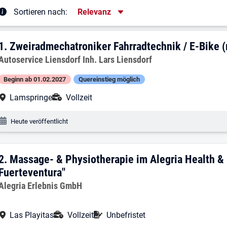
Sortierung
Sortieren nach:
Relevanz
rgebnisliste
1. Ergebnis: Zweiradmechatroniker Fahr
1.
Zweiradmechatroniker Fahrradtechnik / E-Bike 
Arbeitgeber:
Autoservice Liensdorf Inh. Lars Liensdorf
Beginn ab 01.02.2027
Quereinstieg möglich
Arbeitsort:
Anstellungsart:
Lamspringe
Vollzeit
Veröffentlichungsdatum:
Heute veröffentlicht
2. Ergebnis: Massage- & Physiotherapie 
2.
Massage- & Physiotherapie im Alegria Health & 
Fuerteventura"
Arbeitgeber:
Alegria Erlebnis GmbH
Arbeitsort:
Anstellungsart:
Befristung:
Las Playitas
Vollzeit
Unbefristet