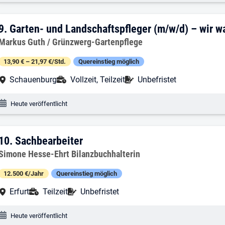
9. Ergebnis: Garten- und Landschaftspf
9.
Garten- und Landschaftspfleger (m/w/d) – wir 
Arbeitgeber:
Markus Guth / Grünzwerg-Gartenpflege
13,90 € – 21,97 €/Std.
Quereinstieg möglich
Arbeitsort:
Anstellungsart:
Befristung:
Schauenburg
Vollzeit, Teilzeit
Unbefristet
Veröffentlichungsdatum:
Heute veröffentlicht
10. Ergebnis: Sachbearbeiter
10.
Sachbearbeiter
Arbeitgeber:
Simone Hesse-Ehrt Bilanzbuchhalterin
12.500 €/Jahr
Quereinstieg möglich
Arbeitsort:
Anstellungsart:
Befristung:
Erfurt
Teilzeit
Unbefristet
Veröffentlichungsdatum:
Heute veröffentlicht