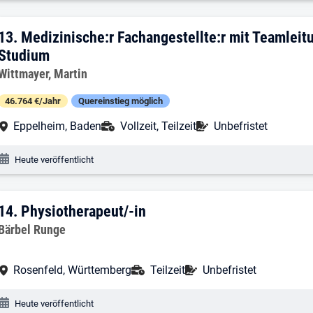
13. Ergebnis: Medizinische:r Fachangest
13.
Medizinische:r Fachangestellte:r mit Teamleit
Studium
Arbeitgeber:
Wittmayer, Martin
46.764 €/Jahr
Quereinstieg möglich
Arbeitsort:
Anstellungsart:
Befristung:
Eppelheim, Baden
Vollzeit, Teilzeit
Unbefristet
Veröffentlichungsdatum:
Heute veröffentlicht
14. Ergebnis: Physiotherapeut/-in
14.
Physiotherapeut/-in
Arbeitgeber:
Bärbel Runge
Arbeitsort:
Anstellungsart:
Befristung:
Rosenfeld, Württemberg
Teilzeit
Unbefristet
Veröffentlichungsdatum:
Heute veröffentlicht