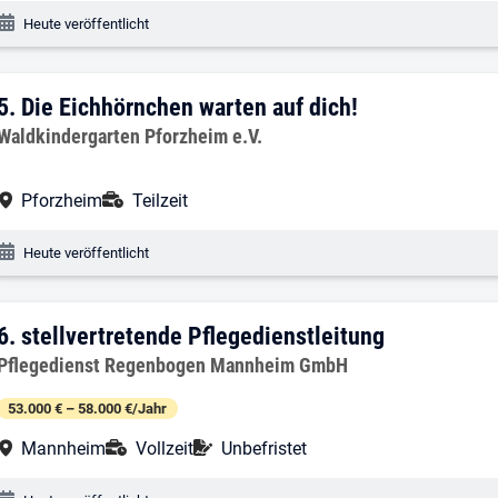
Veröffentlichungsdatum:
Heute veröffentlicht
5. Ergebnis: Die Eichhörnchen warten au
5.
Die Eichhörnchen warten auf dich!
Arbeitgeber:
Waldkindergarten Pforzheim e.V.
Arbeitsort:
Anstellungsart:
Pforzheim
Teilzeit
Veröffentlichungsdatum:
Heute veröffentlicht
6. Ergebnis: stellvertretende Pflegedien
6.
stellvertretende Pflegedienstleitung
Arbeitgeber:
Pflegedienst Regenbogen Mannheim GmbH
53.000 € – 58.000 €/Jahr
Arbeitsort:
Anstellungsart:
Befristung:
Mannheim
Vollzeit
Unbefristet