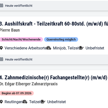
Veröffentlichungsdatum:
Heute veröffentlicht
3. Ergebnis: Aushilfskraft - Teilzeitkra
3.
Aushilfskraft - Teilzeitkraft 60-80std. (m/w/d) 
Arbeitgeber:
Pierre Baun
Schicht/Nacht/Wochenende
Quereinstieg möglich
Arbeitsort:
Anstellungsart:
Befristung:
Verschiedene Arbeitsorte
Minijob, Teilzeit
Unbefristet
Veröffentlichungsdatum:
Heute veröffentlicht
4. Ergebnis: Zahnmedizinische(r) Fachang
4.
Zahnmedizinische(r) Fachangestellte(r) (m/w/d) 
Arbeitgeber:
Dr. Edgar Eiberger Zahnarztpraxis
Beginn ab 07.09.2026
Arbeitsort:
Anstellungsart:
Befristung:
Reutlingen
Teilzeit
Unbefristet