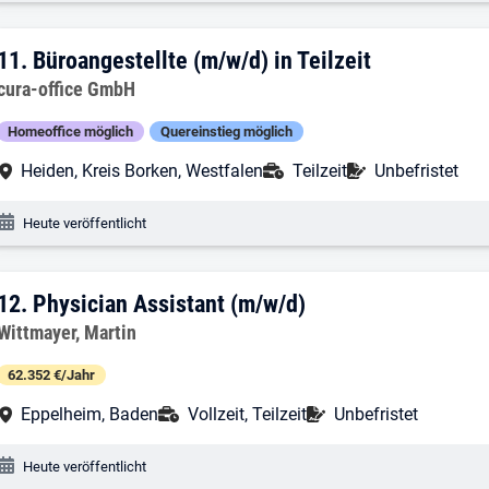
11. Ergebnis: Büroangestellte (m/w/d) in
11.
Büroangestellte (m/w/d) in Teilzeit
Arbeitgeber:
cura-office GmbH
Homeoffice möglich
Quereinstieg möglich
Arbeitsort:
Anstellungsart:
Befristung:
Heiden, Kreis Borken, Westfalen
Teilzeit
Unbefristet
Veröffentlichungsdatum:
Heute veröffentlicht
12. Ergebnis: Physician Assistant (m/w/
12.
Physician Assistant (m/w/d)
Arbeitgeber:
Wittmayer, Martin
62.352 €/Jahr
Arbeitsort:
Anstellungsart:
Befristung:
Eppelheim, Baden
Vollzeit, Teilzeit
Unbefristet
Veröffentlichungsdatum:
Heute veröffentlicht