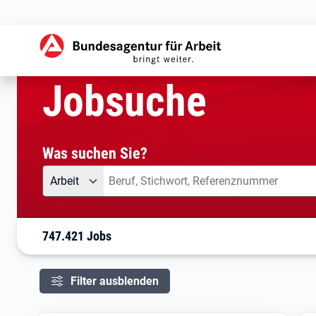
aktuelle Seite:
Startseite
Jobsuche
Ihre Suche
Jobsuche
Was suchen Sie?
Angebotsart
Was suchen Sie?
Arbeit
747.421 Jobs
Filter ausblenden