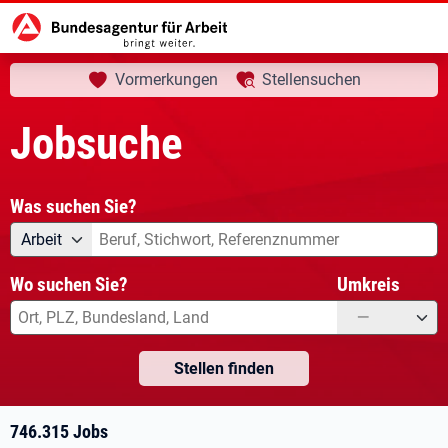
aktuelle Seite:
Startseite
Jobsuche
Ihre Suche
Vormerkungen
Stellensuchen
Jobsuche
Was suchen Sie?
Angebotsart
Was suchen Sie?
Arbeit
Wo suchen Sie?
Umkreis
—
Stellen finden
746.315 Jobs