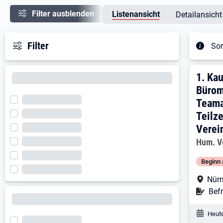
Filter ausblenden
Listenansicht
Detailansicht
Filter
Sor
Ergeb
1. E
1.
Kau
Bürom
Teama
Teilz
Verei
Arbeitg
Hum. V
Beginn 
Arbe
Nürn
Befr
Befr
Veröf
Heute