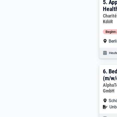
5. E
5.
App
Healt
Arbeitg
Charité
KdöR
Beginn 
Arbe
Berl
Veröf
Heute
6. E
6.
Bed
(m/w/
Arbeitg
AlphaT
GmbH
Arbe
Sch
Befr
Unbe