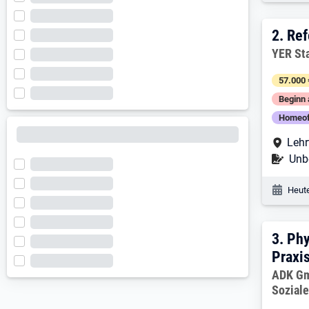
2. E
2.
Ref
Arbeitg
YER St
57.000 
Beginn 
Homeof
Arbe
Lehr
Befr
Unbe
Veröf
Heute
3. E
3.
Phy
Praxi
Arbeitg
ADK Gm
Sozial