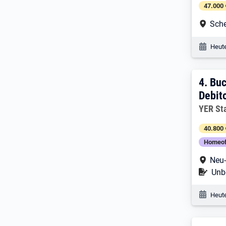
47.000 
Arbe
Sche
Veröf
Heute
4. E
4.
Buc
Debit
Arbeitg
YER St
40.800 
Homeof
Arbe
Neu-
Befr
Unbe
Veröf
Heute