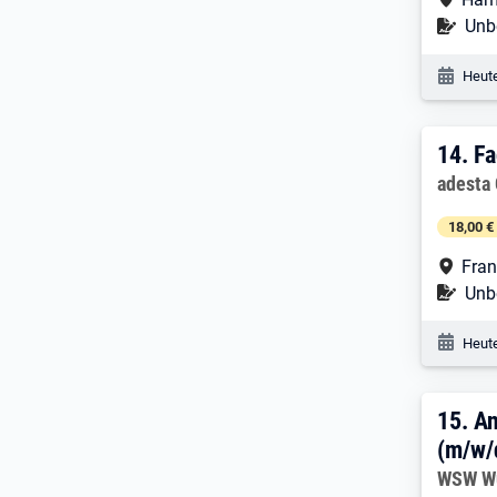
Befr
Unbe
Veröf
Heute
14. 
14.
Fa
Arbeitg
adesta
18,00 €
Arbe
Fran
Befr
Unbe
Veröf
Heute
15. 
15.
A
(m/w/
Arbeitg
WSW Wu