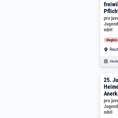
freiwi
Pflich
Arbeitg
pro ju
Jugend
mbH
Beginn 
Arbe
Reut
Veröf
Heute
25. 
25.
Ju
Heime
Anerk
Arbeitg
pro ju
Jugend
mbH