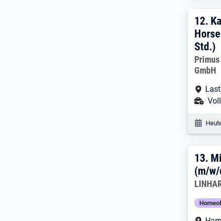
12. 
12.
Ka
Horse
Std.)
Arbeitg
Primus
GmbH
Arbe
Last
Ans
Voll
Veröf
Heute
13. 
13.
Mi
(m/w/
Arbeitg
LINHA
Homeof
Arbe
Ham