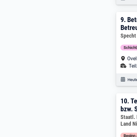
9. E
9.
Bet
Betre
Arbeitg
Specht
Schich
Arbe
Ovel
Ans
Teil
Veröf
Heute
10. 
10.
Te
bzw. 
Arbeitg
Staatl
Land N
Beginn 