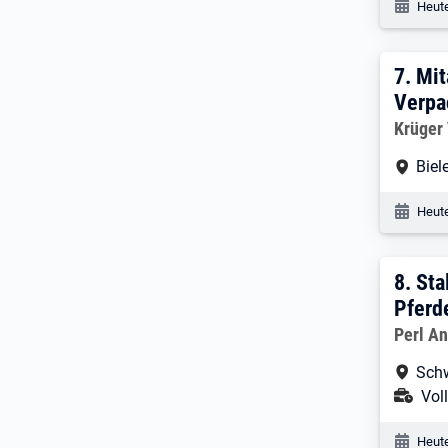
Veröf
Heute
7. E
7.
Mit
Verpa
Arbeitg
Krüger
Arbe
Biel
Veröf
Heute
8. E
8.
Sta
Pferd
Arbeitg
Perl A
Arbe
Schw
Ans
Voll
Veröf
Heute