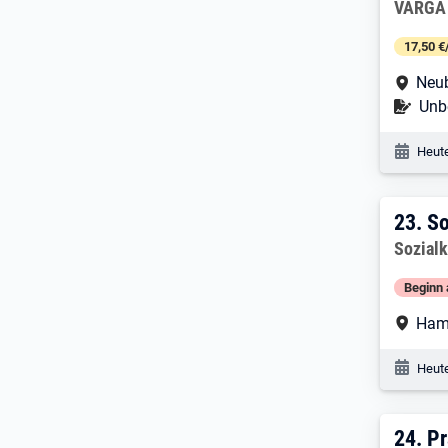
Arbeitg
VARGA 
17,50 €
Arbe
Neu
Befr
Unbe
Veröf
Heute
23. 
23.
So
Arbeitg
Sozial
Beginn 
Arbe
Ham
Veröf
Heute
24. 
24.
Pr