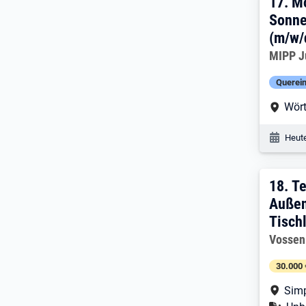
17. 
17.
Mo
Sonne
(m/w/
Arbeitg
MIPP J
Querein
Arbe
Wör
Veröf
Heute
18. 
18.
Te
Außen
Tischl
Arbeitg
Vossen
30.000 
Arbe
Simp