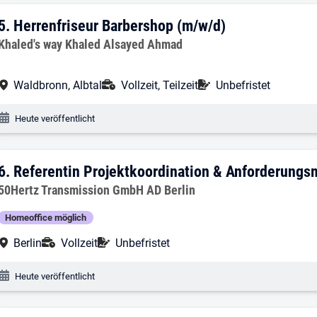
5. Ergebnis: Herrenfriseur Barbershop (
5.
Herrenfriseur Barbershop (m/w/d)
Arbeitgeber:
Khaled's way Khaled Alsayed Ahmad
Arbeitsort:
Anstellungsart:
Befristung:
Waldbronn, Albtal
Vollzeit, Teilzeit
Unbefristet
Veröffentlichungsdatum:
Heute veröffentlicht
6. Ergebnis: Referentin Projektkoordi
6.
Referentin Projektkoordination & Anforderung
Arbeitgeber:
50Hertz Transmission GmbH AD Berlin
Homeoffice möglich
Arbeitsort:
Anstellungsart:
Befristung:
Berlin
Vollzeit
Unbefristet
Veröffentlichungsdatum:
Heute veröffentlicht