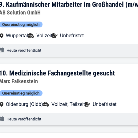
9. Ergebnis: Kaufmännischer Mitarbeite
9.
Kaufmännischer Mitarbeiter im Großhandel (m/w
Arbeitgeber:
AB Solution GmbH
Quereinstieg möglich
Arbeitsort:
Anstellungsart:
Befristung:
Wuppertal
Vollzeit
Unbefristet
Veröffentlichungsdatum:
Heute veröffentlicht
10. Ergebnis: Medizinische Fachangeste
10.
Medizinische Fachangestellte gesucht
Arbeitgeber:
Marc Falkenstein
Quereinstieg möglich
Arbeitsort:
Anstellungsart:
Befristung:
Oldenburg (Oldb)
Vollzeit, Teilzeit
Unbefristet
Veröffentlichungsdatum:
Heute veröffentlicht