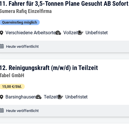
11. Ergebnis: Fahrer für 3,5-Tonnen Pla
11.
Fahrer für 3,5-Tonnen Plane Gesucht AB Sofort
Arbeitgeber:
Sumera Rafiq Einzelfirma
Quereinstieg möglich
Arbeitsort:
Anstellungsart:
Befristung:
Verschiedene Arbeitsorte
Vollzeit
Unbefristet
Veröffentlichungsdatum:
Heute veröffentlicht
12. Ergebnis: Reinigungskraft (m/w/d) in
12.
Reinigungskraft (m/w/d) in Teilzeit
Arbeitgeber:
Tabel GmbH
15,00 €/Std.
Arbeitsort:
Anstellungsart:
Befristung:
Barsinghausen
Teilzeit
Unbefristet
Veröffentlichungsdatum:
Heute veröffentlicht