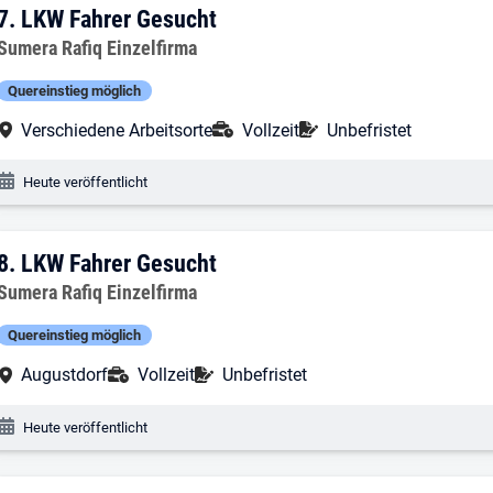
7. Ergebnis: LKW Fahrer Gesucht
7.
LKW Fahrer Gesucht
Arbeitgeber:
Sumera Rafiq Einzelfirma
Quereinstieg möglich
Arbeitsort:
Anstellungsart:
Befristung:
Verschiedene Arbeitsorte
Vollzeit
Unbefristet
Veröffentlichungsdatum:
Heute veröffentlicht
8. Ergebnis: LKW Fahrer Gesucht
8.
LKW Fahrer Gesucht
Arbeitgeber:
Sumera Rafiq Einzelfirma
Quereinstieg möglich
Arbeitsort:
Anstellungsart:
Befristung:
Augustdorf
Vollzeit
Unbefristet
Veröffentlichungsdatum:
Heute veröffentlicht