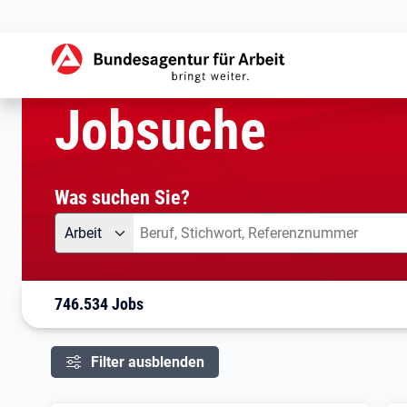
aktuelle Seite:
Startseite
Jobsuche
Ihre Suche
Jobsuche
Was suchen Sie?
Angebotsart
Was suchen Sie?
Arbeit
746.534 Jobs
Filter ausblenden