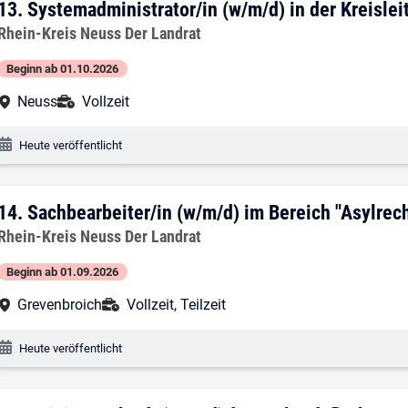
13. Ergebnis: Systemadministrator/in (w/m
13.
Systemadministrator/in (w/m/d) in der Kreisleit
Arbeitgeber:
Rhein-Kreis Neuss Der Landrat
Beginn ab 01.10.2026
Arbeitsort:
Anstellungsart:
Neuss
Vollzeit
Veröffentlichungsdatum:
Heute veröffentlicht
14. Ergebnis: Sachbearbeiter/in (w/m/d)
14.
Sachbearbeiter/in (w/m/d) im Bereich "Asylrec
Arbeitgeber:
Rhein-Kreis Neuss Der Landrat
Beginn ab 01.09.2026
Arbeitsort:
Anstellungsart:
Grevenbroich
Vollzeit, Teilzeit
Veröffentlichungsdatum:
Heute veröffentlicht