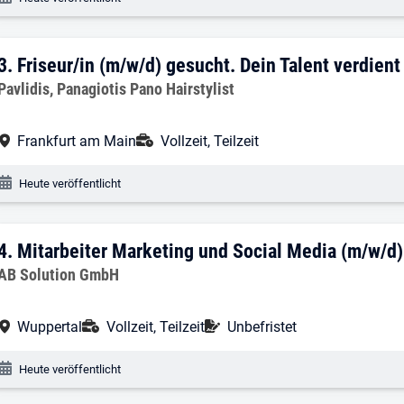
3. Ergebnis: Friseur/in (m/w/d) gesucht.
3.
Friseur/in (m/w/d) gesucht. Dein Talent verdient
Arbeitgeber:
Pavlidis, Panagiotis Pano Hairstylist
Arbeitsort:
Anstellungsart:
Frankfurt am Main
Vollzeit, Teilzeit
Veröffentlichungsdatum:
Heute veröffentlicht
4. Ergebnis: Mitarbeiter Marketing und 
4.
Mitarbeiter Marketing und Social Media (m/w/d)
Arbeitgeber:
AB Solution GmbH
Arbeitsort:
Anstellungsart:
Befristung:
Wuppertal
Vollzeit, Teilzeit
Unbefristet
Veröffentlichungsdatum:
Heute veröffentlicht