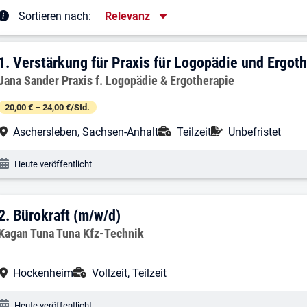
Sortierung
Sortieren nach:
Relevanz
rgebnisliste
1. Ergebnis: Verstärkung für Praxis für
1.
Verstärkung für Praxis für Logopädie und Ergot
Arbeitgeber:
Jana Sander Praxis f. Logopädie & Ergotherapie
20,00 € – 24,00 €/Std.
Arbeitsort:
Anstellungsart:
Befristung:
Aschersleben, Sachsen-Anhalt
Teilzeit
Unbefristet
Veröffentlichungsdatum:
Heute veröffentlicht
2. Ergebnis: Bürokraft (m/w/d)
2.
Bürokraft (m/w/d)
Arbeitgeber:
Kagan Tuna Tuna Kfz-Technik
Arbeitsort:
Anstellungsart:
Hockenheim
Vollzeit, Teilzeit
Veröffentlichungsdatum:
Heute veröffentlicht