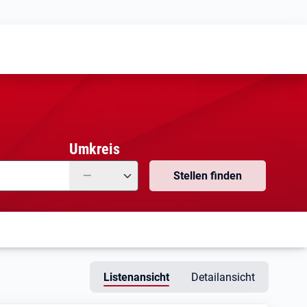
Meine
Vormerkungen
Meine
Stellensuchen
Umkreis
—
Stellen finden
Listenansicht
Detailansicht