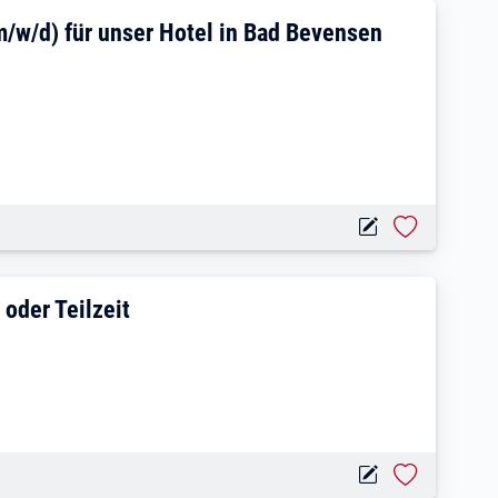
au / Hotelfachmann (m/w/d) für unser Ho
m/w/d) für unser Hotel in Bad Bevensen
em Geschick in Voll- oder Teilzeit
 oder Teilzeit