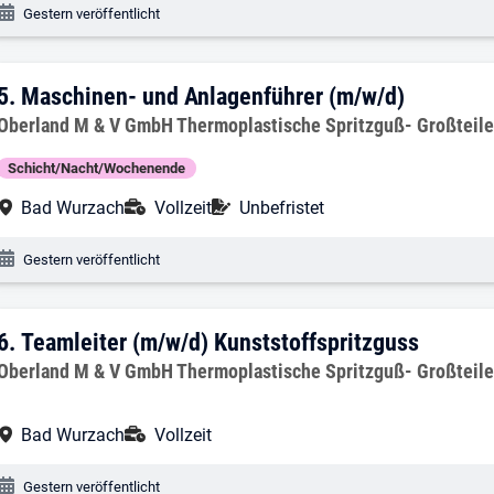
Veröffentlichungsdatum:
Gestern veröffentlicht
5. Ergebnis: Maschinen- und Anlagenfüh
5.
Maschinen- und Anlagenführer (m/w/d)
Arbeitgeber:
Oberland M & V GmbH Thermoplastische Spritzguß- Großteil
Schicht/Nacht/Wochenende
Arbeitsort:
Anstellungsart:
Befristung:
Bad Wurzach
Vollzeit
Unbefristet
Veröffentlichungsdatum:
Gestern veröffentlicht
6. Ergebnis: Teamleiter (m/w/d) Kunstst
6.
Teamleiter (m/w/d) Kunststoffspritzguss
Arbeitgeber:
Oberland M & V GmbH Thermoplastische Spritzguß- Großteil
Arbeitsort:
Anstellungsart:
Bad Wurzach
Vollzeit
Veröffentlichungsdatum:
Gestern veröffentlicht