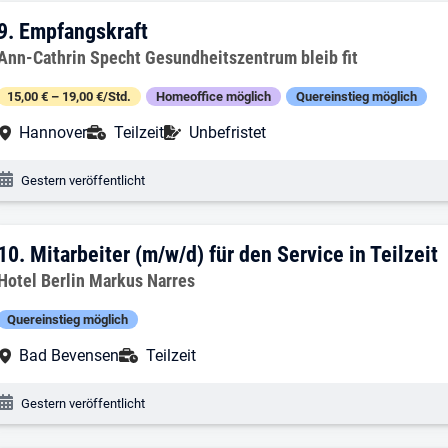
9. Ergebnis: Empfangskraft
9.
Empfangskraft
Arbeitgeber:
Ann-Cathrin Specht Gesundheitszentrum bleib fit
15,00 € – 19,00 €/Std.
Homeoffice möglich
Quereinstieg möglich
Arbeitsort:
Anstellungsart:
Befristung:
Hannover
Teilzeit
Unbefristet
Veröffentlichungsdatum:
Gestern veröffentlicht
10. Ergebnis: Mitarbeiter (m/w/d) für den
10.
Mitarbeiter (m/w/d) für den Service in Teilzeit
Arbeitgeber:
Hotel Berlin Markus Narres
Quereinstieg möglich
Arbeitsort:
Anstellungsart:
Bad Bevensen
Teilzeit
Veröffentlichungsdatum:
Gestern veröffentlicht