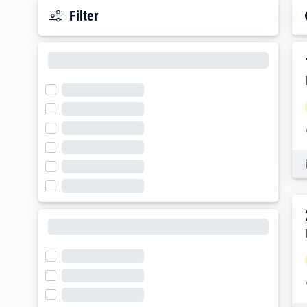
Filter
E