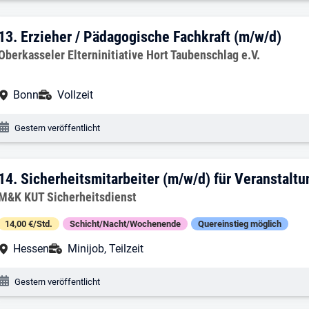
13. Ergebnis: Erzieher / Pädagogische F
13.
Erzieher / Pädagogische Fachkraft (m/w/d)
Arbeitgeber:
Oberkasseler Elterninitiative Hort Taubenschlag e.V.
Arbeitsort:
Anstellungsart:
Bonn
Vollzeit
Veröffentlichungsdatum:
Gestern veröffentlicht
14. Ergebnis: Sicherheitsmitarbeiter (m
14.
Sicherheitsmitarbeiter (m/w/d) für Veranstalt
Arbeitgeber:
M&K KUT Sicherheitsdienst
14,00 €/Std.
Schicht/Nacht/Wochenende
Quereinstieg möglich
Arbeitsort:
Anstellungsart:
Hessen
Minijob, Teilzeit
Veröffentlichungsdatum:
Gestern veröffentlicht