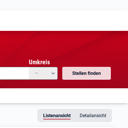
Meine
Vormerkungen
Meine
Stellensuchen
Umkreis
—
Stellen finden
Listenansicht
Detailansicht