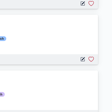
ich
ch