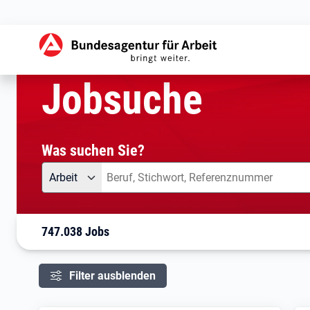
aktuelle Seite:
Startseite
Jobsuche
Ihre Suche
Jobsuche
Was suchen Sie?
Angebotsart
Was suchen Sie?
Arbeit
747.038 Jobs
Filter ausblenden