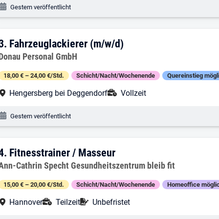
Veröffentlichungsdatum:
Gestern veröffentlicht
3. Ergebnis: Fahrzeuglackierer (m/w/d)
3.
Fahrzeuglackierer (m/w/d)
Arbeitgeber:
Donau Personal GmbH
18,00 € – 24,00 €/Std.
Schicht/Nacht/Wochenende
Quereinstieg mögl
Arbeitsort:
Anstellungsart:
Hengersberg bei Deggendorf
Vollzeit
Veröffentlichungsdatum:
Gestern veröffentlicht
4. Ergebnis: Fitnesstrainer / Masseur
4.
Fitnesstrainer / Masseur
Arbeitgeber:
Ann-Cathrin Specht Gesundheitszentrum bleib fit
15,00 € – 20,00 €/Std.
Schicht/Nacht/Wochenende
Homeoffice mögli
Arbeitsort:
Anstellungsart:
Befristung:
Hannover
Teilzeit
Unbefristet