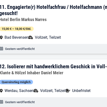
11. Ergebnis: Engagierte(r) Hotelfachfr
11.
Engagierte(r) Hotelfachfrau / Hotelfachmann (
gesucht!
Arbeitgeber:
Hotel Berlin Markus Narres
15,00 € – 18,00 €/Std.
Arbeitsort:
Anstellungsart:
Bad Bevensen
Vollzeit, Teilzeit
Veröffentlichungsdatum:
Gestern veröffentlicht
12. Ergebnis: Isolierer mit handwerklich
12.
Isolierer mit handwerklichem Geschick in Voll-
Arbeitgeber:
Klante & Hölzel Inhaber Daniel Meier
Quereinstieg möglich
Arbeitsort:
Anstellungsart:
Befristung:
Werdau, Sachsen
Vollzeit, Teilzeit
Unbefristet
Veröffentlichungsdatum:
Gestern veröffentlicht