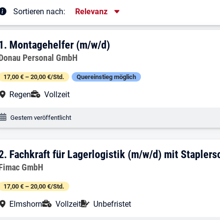
Sortierung
Sortieren nach:
Relevanz
rgebnisliste
1. Ergebnis: Montagehelfer (m/w/d)
1.
Montagehelfer (m/w/d)
Arbeitgeber:
Donau Personal GmbH
17,00 € – 20,00 €/Std.
Quereinstieg möglich
Arbeitsort:
Anstellungsart:
Regen
Vollzeit
Veröffentlichungsdatum:
Gestern veröffentlicht
2. Ergebnis: Fachkraft für Lagerlogistik
2.
Fachkraft für Lagerlogistik (m/w/d) mit Staplers
Arbeitgeber:
Fimac GmbH
17,00 € – 20,00 €/Std.
Arbeitsort:
Anstellungsart:
Befristung:
Elmshorn
Vollzeit
Unbefristet