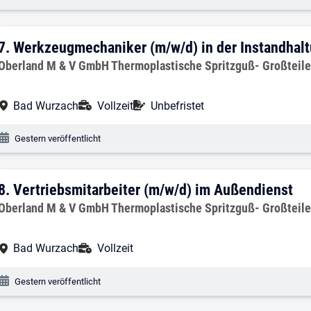
7. Ergebnis: Werkzeugmechaniker (m/w/d
7.
Werkzeugmechaniker (m/w/d) in der Instandhal
Arbeitgeber:
Oberland M & V GmbH Thermoplastische Spritzguß- Großteil
Arbeitsort:
Anstellungsart:
Befristung:
Bad Wurzach
Vollzeit
Unbefristet
Veröffentlichungsdatum:
Gestern veröffentlicht
8. Ergebnis: Vertriebsmitarbeiter (m/w/
8.
Vertriebsmitarbeiter (m/w/d) im Außendienst
Arbeitgeber:
Oberland M & V GmbH Thermoplastische Spritzguß- Großteil
Arbeitsort:
Anstellungsart:
Bad Wurzach
Vollzeit
Veröffentlichungsdatum:
Gestern veröffentlicht