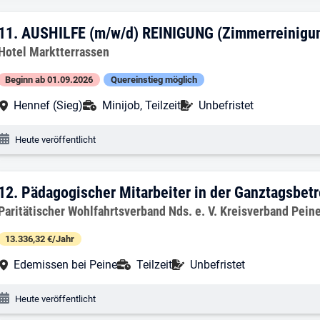
11. Ergebnis: AUSHILFE (m/w/d) REINIG
11.
AUSHILFE (m/w/d) REINIGUNG (Zimmerreinigun
Arbeitgeber:
Hotel Marktterrassen
Beginn ab 01.09.2026
Quereinstieg möglich
Arbeitsort:
Anstellungsart:
Befristung:
Hennef (Sieg)
Minijob, Teilzeit
Unbefristet
Veröffentlichungsdatum:
Heute veröffentlicht
12. Ergebnis: Pädagogischer Mitarbeite
12.
Pädagogischer Mitarbeiter in der Ganztagsbet
Arbeitgeber:
Paritätischer Wohlfahrtsverband Nds. e. V. Kreisverband Pein
13.336,32 €/Jahr
Arbeitsort:
Anstellungsart:
Befristung:
Edemissen bei Peine
Teilzeit
Unbefristet
Veröffentlichungsdatum:
Heute veröffentlicht