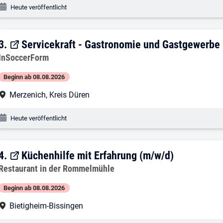
Veröffentlichungsdatum:
Heute veröffentlicht
3. Ergebnis: Servicekraft - Gastronomi
3.
Servicekraft - Gastronomie und Gastgewerbe
Arbeitgeber:
InSoccerForm
Beginn ab 08.08.2026
Arbeitsort:
Merzenich, Kreis Düren
Veröffentlichungsdatum:
Heute veröffentlicht
4. Ergebnis: Küchenhilfe mit Erfahrung 
4.
Küchenhilfe mit Erfahrung (m/w/d)
Arbeitgeber:
Restaurant in der Rommelmühle
Beginn ab 08.08.2026
Arbeitsort:
Bietigheim-Bissingen