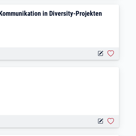
n – Administration & Kommunikation in D
 Kommunikation in Diversity-Projekten
, Transport