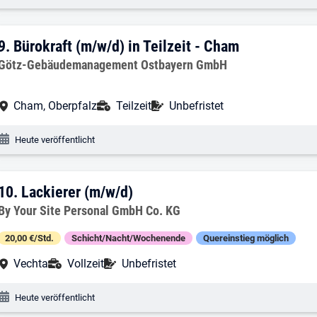
9. Ergebnis: Bürokraft (m/w/d) in Teilze
9.
Bürokraft (m/w/d) in Teilzeit - Cham
Arbeitgeber:
Götz-Gebäudemanagement Ostbayern GmbH
Arbeitsort:
Anstellungsart:
Befristung:
Cham, Oberpfalz
Teilzeit
Unbefristet
Veröffentlichungsdatum:
Heute veröffentlicht
10. Ergebnis: Lackierer (m/w/d)
10.
Lackierer (m/w/d)
Arbeitgeber:
By Your Site Personal GmbH Co. KG
20,00 €/Std.
Schicht/Nacht/Wochenende
Quereinstieg möglich
Arbeitsort:
Anstellungsart:
Befristung:
Vechta
Vollzeit
Unbefristet
Veröffentlichungsdatum:
Heute veröffentlicht