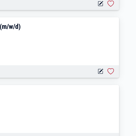
e und Gastgewerbe (m/w/d)
 (m/w/d)