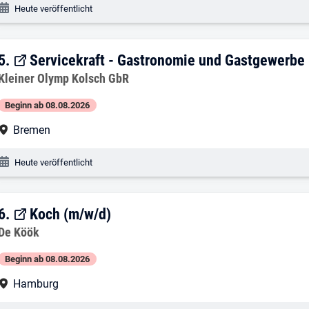
Veröffentlichungsdatum:
Heute veröffentlicht
5. Ergebnis: Servicekraft - Gastronomi
5.
Servicekraft - Gastronomie und Gastgewerbe
Arbeitgeber:
Kleiner Olymp Kolsch GbR
Beginn ab 08.08.2026
Arbeitsort:
Bremen
Veröffentlichungsdatum:
Heute veröffentlicht
6. Ergebnis: Koch (m/w/d)
6.
Koch (m/w/d)
Arbeitgeber:
De Köök
Beginn ab 08.08.2026
Arbeitsort:
Hamburg