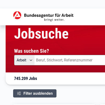
aktuelle Seite:
Startseite
Jobsuche
Ihre Suche
Jobsuche
Was suchen Sie?
Angebotsart
Was suchen Sie?
Arbeit
745.209 Jobs
Filter ausblenden