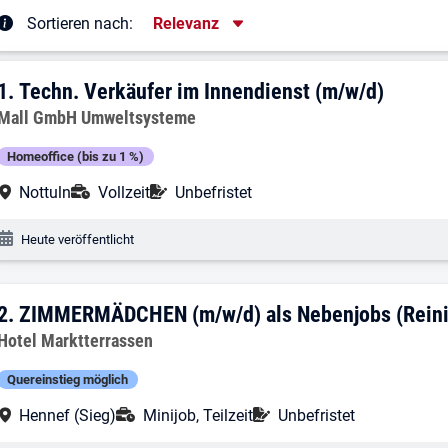
Sortierung
Sortieren nach:
Relevanz
rgebnisliste
1. Ergebnis: Techn. Verkäufer im Innend
1.
Techn. Verkäufer im Innendienst (m/w/d)
Arbeitgeber:
Mall GmbH Umweltsysteme
Homeoffice (bis zu 1 %)
Arbeitsort:
Anstellungsart:
Befristung:
Nottuln
Vollzeit
Unbefristet
Veröffentlichungsdatum:
Heute veröffentlicht
2. Ergebnis: ZIMMERMÄDCHEN (m/w/d) al
2.
ZIMMERMÄDCHEN (m/w/d) als Nebenjobs (Reinigu
Arbeitgeber:
Hotel Marktterrassen
Quereinstieg möglich
Arbeitsort:
Anstellungsart:
Befristung:
Hennef (Sieg)
Minijob, Teilzeit
Unbefristet