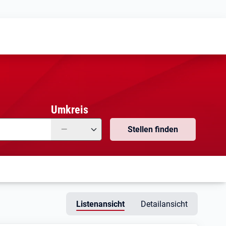
Meine
Vormerkungen
Meine
Stellensuchen
Umkreis
—
Stellen finden
Listenansicht
Detailansicht