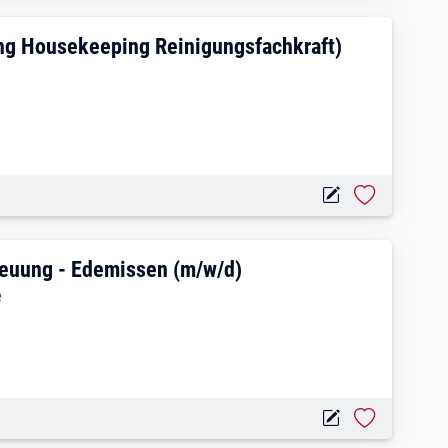
UNG (Zimmerreinigung Housekeeping Re
g Housekeeping Reinigungsfachkraft)
r in der Ganztagsbetreuung - Edemissen
reuung - Edemissen (m/w/d)
e