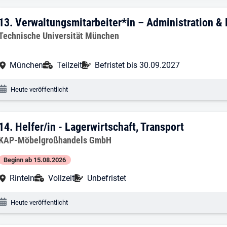
13. Ergebnis: Verwaltungsmitarbeiter*i
13.
Verwaltungsmitarbeiter*in – Administration &
Arbeitgeber:
Technische Universität München
Arbeitsort:
Anstellungsart:
Befristung:
München
Teilzeit
Befristet bis 30.09.2027
Veröffentlichungsdatum:
Heute veröffentlicht
14. Ergebnis: Helfer/in - Lagerwirtschaft
14.
Helfer/in - Lagerwirtschaft, Transport
Arbeitgeber:
KAP-Möbelgroßhandels GmbH
Beginn ab 15.08.2026
Arbeitsort:
Anstellungsart:
Befristung:
Rinteln
Vollzeit
Unbefristet
Veröffentlichungsdatum:
Heute veröffentlicht