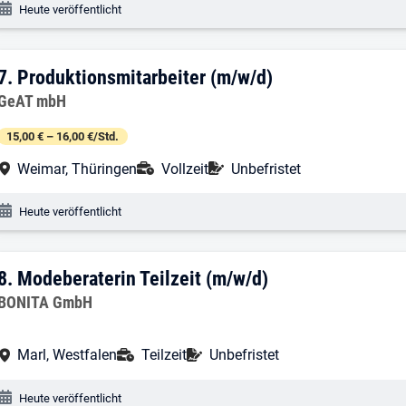
Veröffentlichungsdatum:
Heute veröffentlicht
7. Ergebnis: Produktionsmitarbeiter (m/
7.
Produktionsmitarbeiter (m/w/d)
Arbeitgeber:
GeAT mbH
15,00 € – 16,00 €/Std.
Arbeitsort:
Anstellungsart:
Befristung:
Weimar, Thüringen
Vollzeit
Unbefristet
Veröffentlichungsdatum:
Heute veröffentlicht
8. Ergebnis: Modeberaterin Teilzeit (m/
8.
Modeberaterin Teilzeit (m/w/d)
Arbeitgeber:
BONITA GmbH
Arbeitsort:
Anstellungsart:
Befristung:
Marl, Westfalen
Teilzeit
Unbefristet
Veröffentlichungsdatum:
Heute veröffentlicht