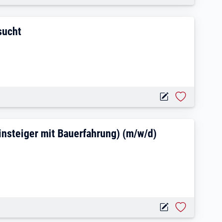
ür Verkaufsfläche gesucht
sucht
Glasfaser (auch Quereinsteiger mit Bauer
insteiger mit Bauerfahrung) (m/w/d)