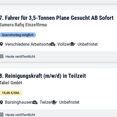
7. Ergebnis: Fahrer für 3,5-Tonnen Plan
7.
Fahrer für 3,5-Tonnen Plane Gesucht AB Sofort
Arbeitgeber:
Sumera Rafiq Einzelfirma
Quereinstieg möglich
Arbeitsort:
Anstellungsart:
Befristung:
Verschiedene Arbeitsorte
Vollzeit
Unbefristet
Veröffentlichungsdatum:
Heute veröffentlicht
8. Ergebnis: Reinigungskraft (m/w/d) in 
8.
Reinigungskraft (m/w/d) in Teilzeit
Arbeitgeber:
Tabel GmbH
15,00 €/Std.
Arbeitsort:
Anstellungsart:
Befristung:
Barsinghausen
Teilzeit
Unbefristet
Veröffentlichungsdatum:
Heute veröffentlicht