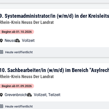
9. Ergebnis: Systemadministrator/in (w/m/
9.
Systemadministrator/in (w/m/d) in der Kreisleitst
Arbeitgeber:
Rhein-Kreis Neuss Der Landrat
Beginn ab 01.10.2026
Arbeitsort:
Anstellungsart:
Neuss
Vollzeit
Veröffentlichungsdatum:
Heute veröffentlicht
10. Ergebnis: Sachbearbeiter/in (w/m/d)
10.
Sachbearbeiter/in (w/m/d) im Bereich "Asylrec
Arbeitgeber:
Rhein-Kreis Neuss Der Landrat
Beginn ab 01.09.2026
Arbeitsort:
Anstellungsart:
Grevenbroich
Vollzeit, Teilzeit
Veröffentlichungsdatum:
Heute veröffentlicht