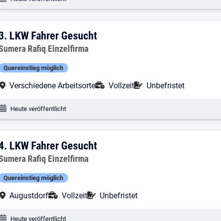
3. Ergebnis: LKW Fahrer Gesucht
3.
LKW Fahrer Gesucht
Arbeitgeber:
Sumera Rafiq Einzelfirma
Quereinstieg möglich
Arbeitsort:
Anstellungsart:
Befristung:
Verschiedene Arbeitsorte
Vollzeit
Unbefristet
Veröffentlichungsdatum:
Heute veröffentlicht
4. Ergebnis: LKW Fahrer Gesucht
4.
LKW Fahrer Gesucht
Arbeitgeber:
Sumera Rafiq Einzelfirma
Quereinstieg möglich
Arbeitsort:
Anstellungsart:
Befristung:
Augustdorf
Vollzeit
Unbefristet
Veröffentlichungsdatum:
Heute veröffentlicht