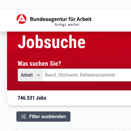
aktuelle Seite:
Startseite
Jobsuche
Ihre Suche
Jobsuche
Was suchen Sie?
Angebotsart
Was suchen Sie?
Arbeit
746.531 Jobs
Filter ausblenden