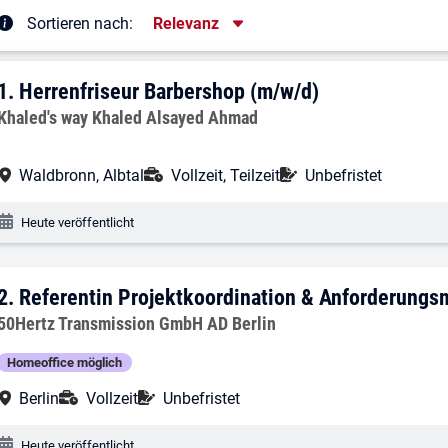
Sortierung
Sortieren nach:
Relevanz
rgebnisliste
1. Ergebnis: Herrenfriseur Barbershop (
1.
Herrenfriseur Barbershop (m/w/d)
Arbeitgeber:
Khaled's way Khaled Alsayed Ahmad
Arbeitsort:
Anstellungsart:
Befristung:
Waldbronn, Albtal
Vollzeit, Teilzeit
Unbefristet
Veröffentlichungsdatum:
Heute veröffentlicht
2. Ergebnis: Referentin Projektkoordi
2.
Referentin Projektkoordination & Anforderung
Arbeitgeber:
50Hertz Transmission GmbH AD Berlin
Homeoffice möglich
Arbeitsort:
Anstellungsart:
Befristung:
Berlin
Vollzeit
Unbefristet
Veröffentlichungsdatum:
Heute veröffentlicht