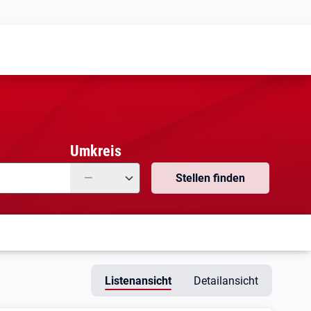
Meine
Vormerkungen
Meine
Stellensuchen
Umkreis
—
Stellen finden
Listenansicht
Detailansicht