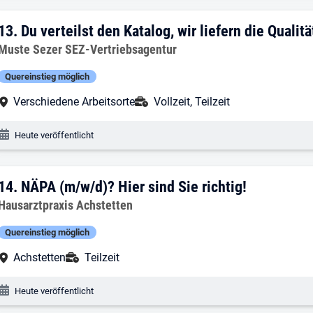
13. Ergebnis: Du verteilst den Katalog, wi
13.
Du verteilst den Katalog, wir liefern die Qualitä
Arbeitgeber:
Muste Sezer SEZ-Vertriebsagentur
Quereinstieg möglich
Arbeitsort:
Anstellungsart:
Verschiedene Arbeitsorte
Vollzeit, Teilzeit
Veröffentlichungsdatum:
Heute veröffentlicht
14. Ergebnis: NÄPA (m/w/d)? Hier sind Si
14.
NÄPA (m/w/d)? Hier sind Sie richtig!
Arbeitgeber:
Hausarztpraxis Achstetten
Quereinstieg möglich
Arbeitsort:
Anstellungsart:
Achstetten
Teilzeit
Veröffentlichungsdatum:
Heute veröffentlicht