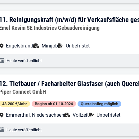
11. Ergebnis: Reinigungskraft (m/w/d) f
11.
Reinigungskraft (m/w/d) für Verkaufsfläche ge
Arbeitgeber:
Emel Kesim SE Industries Gebäudereinigung
Arbeitsort:
Anstellungsart:
Befristung:
Engelsbrand
Minijob
Unbefristet
Veröffentlichungsdatum:
Heute veröffentlicht
12. Ergebnis: Tiefbauer / Facharbeiter 
12.
Tiefbauer / Facharbeiter Glasfaser (auch Quere
Arbeitgeber:
Piper Connect GmbH
43.200 €/Jahr
Beginn ab 01.10.2026
Quereinstieg möglich
Arbeitsort:
Anstellungsart:
Befristung:
Emmerthal, Niedersachsen
Vollzeit
Unbefristet
Veröffentlichungsdatum:
Heute veröffentlicht