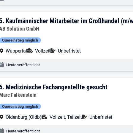
5. Ergebnis: Kaufmännischer Mitarbeite
5.
Kaufmännischer Mitarbeiter im Großhandel (m/w
Arbeitgeber:
AB Solution GmbH
Quereinstieg möglich
Arbeitsort:
Anstellungsart:
Befristung:
Wuppertal
Vollzeit
Unbefristet
Veröffentlichungsdatum:
Heute veröffentlicht
6. Ergebnis: Medizinische Fachangestel
6.
Medizinische Fachangestellte gesucht
Arbeitgeber:
Marc Falkenstein
Quereinstieg möglich
Arbeitsort:
Anstellungsart:
Befristung:
Oldenburg (Oldb)
Vollzeit, Teilzeit
Unbefristet
Veröffentlichungsdatum:
Heute veröffentlicht