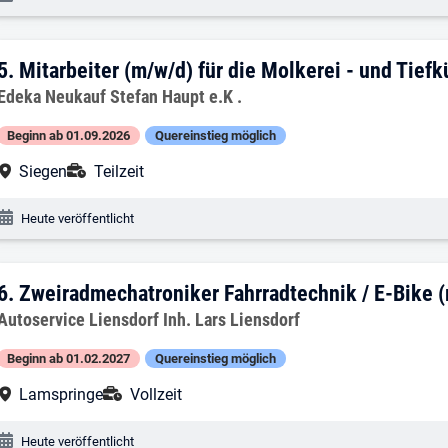
5. Ergebnis: Mitarbeiter (m/w/d) für die
5.
Mitarbeiter (m/w/d) für die Molkerei - und Tiefk
Arbeitgeber:
Edeka Neukauf Stefan Haupt e.K .
Beginn ab 01.09.2026
Quereinstieg möglich
Arbeitsort:
Anstellungsart:
Siegen
Teilzeit
Veröffentlichungsdatum:
Heute veröffentlicht
6. Ergebnis: Zweiradmechatroniker Fahr
6.
Zweiradmechatroniker Fahrradtechnik / E-Bike 
Arbeitgeber:
Autoservice Liensdorf Inh. Lars Liensdorf
Beginn ab 01.02.2027
Quereinstieg möglich
Arbeitsort:
Anstellungsart:
Lamspringe
Vollzeit
Veröffentlichungsdatum:
Heute veröffentlicht