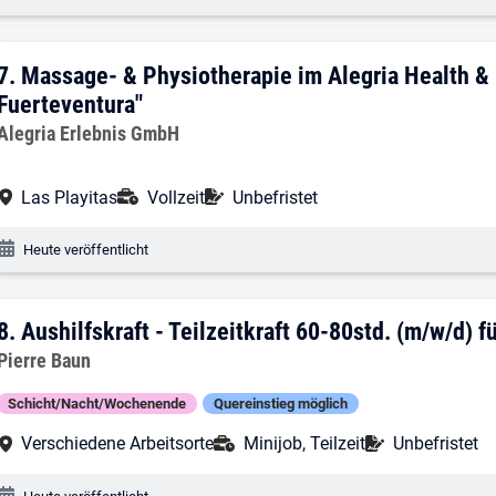
7. Ergebnis: Massage- & Physiotherapie 
7.
Massage- & Physiotherapie im Alegria Health & 
Fuerteventura"
Arbeitgeber:
Alegria Erlebnis GmbH
Arbeitsort:
Anstellungsart:
Befristung:
Las Playitas
Vollzeit
Unbefristet
Veröffentlichungsdatum:
Heute veröffentlicht
8. Ergebnis: Aushilfskraft - Teilzeitkra
8.
Aushilfskraft - Teilzeitkraft 60-80std. (m/w/d) 
Arbeitgeber:
Pierre Baun
Schicht/Nacht/Wochenende
Quereinstieg möglich
Arbeitsort:
Anstellungsart:
Befristung:
Verschiedene Arbeitsorte
Minijob, Teilzeit
Unbefristet
Veröffentlichungsdatum: