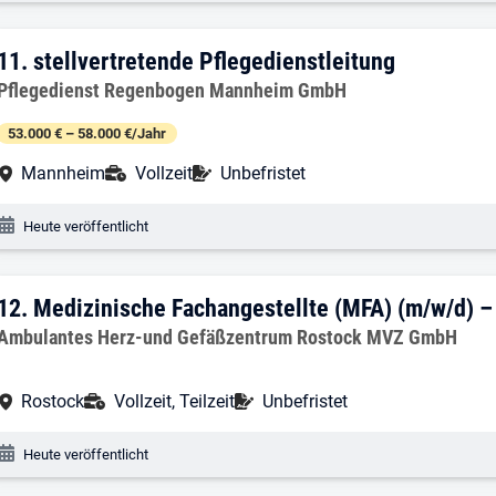
11. Ergebnis: stellvertretende Pflegedie
11.
stellvertretende Pflegedienstleitung
Arbeitgeber:
Pflegedienst Regenbogen Mannheim GmbH
53.000 € – 58.000 €/Jahr
Arbeitsort:
Anstellungsart:
Befristung:
Mannheim
Vollzeit
Unbefristet
Veröffentlichungsdatum:
Heute veröffentlicht
12. Ergebnis: Medizinische Fachangestel
12.
Medizinische Fachangestellte (MFA) (m/w/d) –
Arbeitgeber:
Ambulantes Herz-und Gefäßzentrum Rostock MVZ GmbH
Arbeitsort:
Anstellungsart:
Befristung:
Rostock
Vollzeit, Teilzeit
Unbefristet
Veröffentlichungsdatum:
Heute veröffentlicht