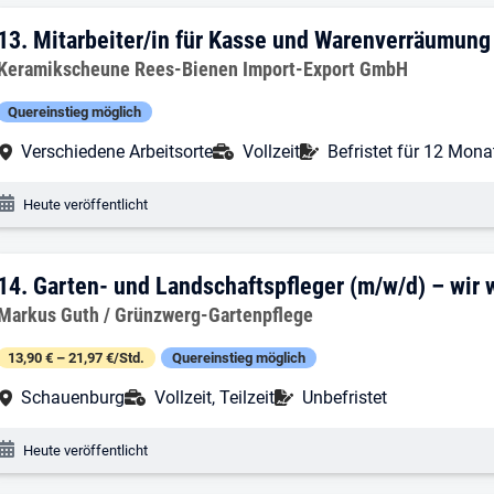
13. Ergebnis: Mitarbeiter/in für Kasse
13.
Mitarbeiter/in für Kasse und Warenverräumung
Arbeitgeber:
Keramikscheune Rees-Bienen Import-Export GmbH
Quereinstieg möglich
Arbeitsort:
Anstellungsart:
Befristung:
Verschiedene Arbeitsorte
Vollzeit
Befristet für 12 Mona
Veröffentlichungsdatum:
Heute veröffentlicht
14. Ergebnis: Garten- und Landschaftsp
14.
Garten- und Landschaftspfleger (m/w/d) – wir
Arbeitgeber:
Markus Guth / Grünzwerg-Gartenpflege
13,90 € – 21,97 €/Std.
Quereinstieg möglich
Arbeitsort:
Anstellungsart:
Befristung:
Schauenburg
Vollzeit, Teilzeit
Unbefristet
Veröffentlichungsdatum:
Heute veröffentlicht