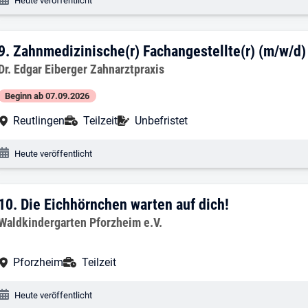
Heute veröffentlicht
9. Ergebnis: Zahnmedizinische(r) Fachang
9.
Zahnmedizinische(r) Fachangestellte(r) (m/w/d) 
Arbeitgeber:
Dr. Edgar Eiberger Zahnarztpraxis
Beginn ab 07.09.2026
Arbeitsort:
Anstellungsart:
Befristung:
Reutlingen
Teilzeit
Unbefristet
Veröffentlichungsdatum:
Heute veröffentlicht
10. Ergebnis: Die Eichhörnchen warten a
10.
Die Eichhörnchen warten auf dich!
Arbeitgeber:
Waldkindergarten Pforzheim e.V.
Arbeitsort:
Anstellungsart:
Pforzheim
Teilzeit
Veröffentlichungsdatum:
Heute veröffentlicht