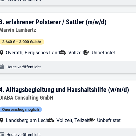
3. Ergebnis: erfahrener Polsterer / Sattl
3.
erfahrener Polsterer / Sattler (m/w/d)
Arbeitgeber:
Marvin Lambertz
2.640 € – 3.000 €/Jahr
Arbeitsort:
Anstellungsart:
Befristung:
Overath, Bergisches Land
Vollzeit
Unbefristet
Veröffentlichungsdatum:
Heute veröffentlicht
4. Ergebnis: Alltagsbegleitung und Haus
4.
Alltagsbegleitung und Haushaltshilfe (w/m/d)
Arbeitgeber:
DIABA Consulting GmbH
Quereinstieg möglich
Arbeitsort:
Anstellungsart:
Befristung:
Landsberg am Lech
Vollzeit, Teilzeit
Unbefristet
Veröffentlichungsdatum:
Heute veröffentlicht