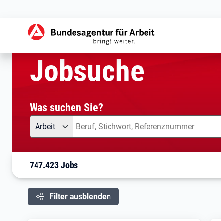
aktuelle Seite:
Startseite
Jobsuche
Ihre Suche
Jobsuche
Was suchen Sie?
Angebotsart
Was suchen Sie?
Arbeit
747.423 Jobs
Filter ausblenden