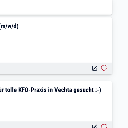
lfach / Rezeptionist (m/w/d)
 (m/w/d)
stellte/r (m/w/d) für tolle KFO-Praxis 
r tolle KFO-Praxis in Vechta gesucht :-)