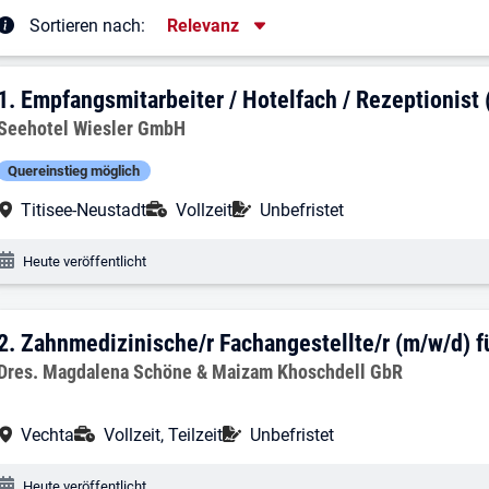
Sortierung
Sortieren nach:
Relevanz
rgebnisliste
1. Ergebnis: Empfangsmitarbeiter / Hote
1.
Empfangsmitarbeiter / Hotelfach / Rezeptionist
Arbeitgeber:
Seehotel Wiesler GmbH
Quereinstieg möglich
Arbeitsort:
Anstellungsart:
Befristung:
Titisee-Neustadt
Vollzeit
Unbefristet
Veröffentlichungsdatum:
Heute veröffentlicht
2. Ergebnis: Zahnmedizinische/r Fachange
2.
Zahnmedizinische/r Fachangestellte/r (m/w/d) fü
Arbeitgeber:
Dres. Magdalena Schöne & Maizam Khoschdell GbR
Arbeitsort:
Anstellungsart:
Befristung:
Vechta
Vollzeit, Teilzeit
Unbefristet
Veröffentlichungsdatum:
Heute veröffentlicht