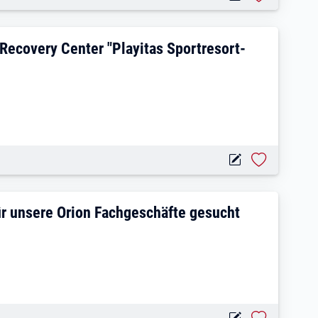
im Alegria Health & Recovery Center "Pl
Recovery Center "Playitas Sportresort-
ft 60-80std. (m/w/d) für unsere Orion Fa
für unsere Orion Fachgeschäfte gesucht