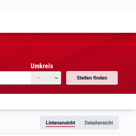
Meine
Vormerkungen
Meine
Stellensuchen
Umkreis
—
Stellen finden
Listenansicht
Detailansicht