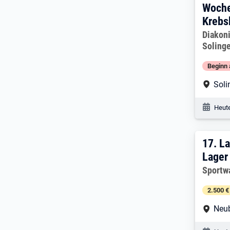
Woche
Krebs
Arbeitg
Diakoni
Soling
Beginn 
Arbe
Soli
Veröf
Heute
17. 
17.
La
Lager
Arbeitg
Sportw
2.500 €
Arbe
Neu