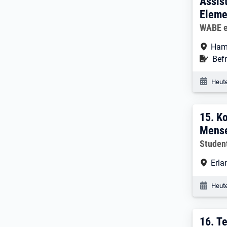
Assis
Eleme
Arbeitg
WABE e
Arbe
Ham
Befr
Befr
Veröf
Heute
15. 
15.
Ko
Mense
Arbeitg
Studen
Arbe
Erla
Veröf
Heute
16. 
16.
Te