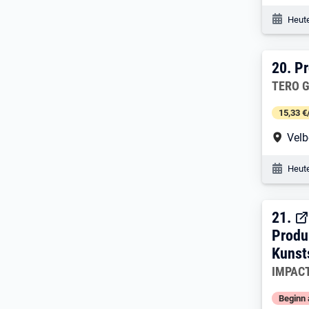
Veröf
Heute
20. 
20.
Pr
Arbeitg
TERO 
15,33 €
Arbe
Velb
Veröf
Heute
21. 
21.
Produ
Kunst
Arbeitg
IMPACT
Beginn 