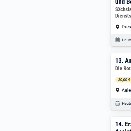
und B
Arbeitg
Sächsi
Diensts
Arbe
Dre
Veröf
Heute
13. 
13.
Am
Arbeitg
Die Rot
20,00 €
Arbe
Aale
Veröf
Heute
14. 
14.
Er