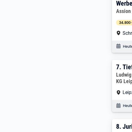
Werbe
Arbeitg
Assion
34.800 
Arbe
Sch
Veröf
Heute
7. E
7.
Tie
Arbeitg
Ludwig 
KG Lei
Arbe
Leip
Veröf
Heute
8. E
8.
Jur