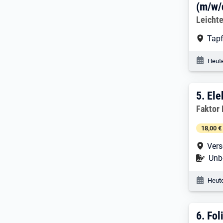
(m/w/
Arbeitg
Leicht
Arbe
Tap
Veröf
Heute
5. E
5.
Ele
Arbeitg
Faktor
18,00 €
Arbe
Vers
Befr
Unbe
Veröf
Heute
6. E
6.
Fol