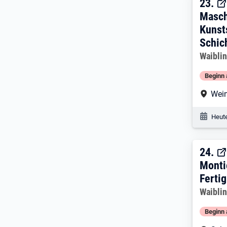
23. 
23.
Masch
Kunst
Schic
Arbeitg
Waibli
Beginn 
Arbe
Wein
Veröf
Heute
24. 
24.
Monti
Ferti
Arbeitg
Waibli
Beginn 