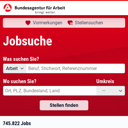
aktuelle Seite:
Startseite
Jobsuche
Ihre Suche
Vormerkungen
Stellensuchen
Jobsuche
Was suchen Sie?
Angebotsart
Was suchen Sie?
Arbeit
Wo suchen Sie?
Umkreis
—
Stellen finden
745.822 Jobs