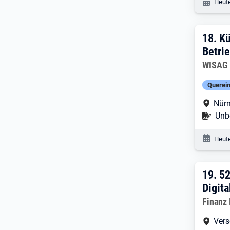
Veröf
Heute
18. 
18.
Kü
Betri
Arbeitg
WISAG 
Querein
Arbe
Nürn
Befr
Unbe
Veröf
Heute
19. 
19.
52
Digit
Arbeitg
Finanz
Arbe
Vers