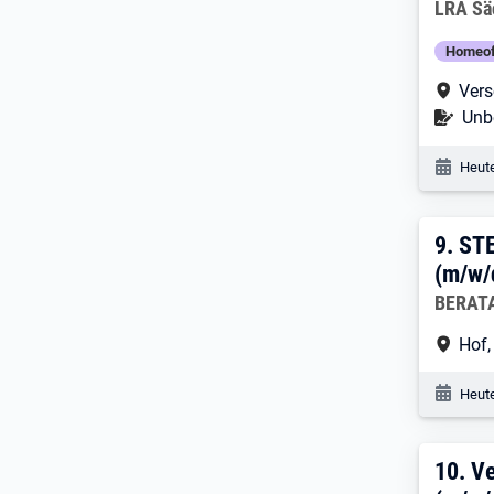
Arbeitg
LRA Sä
Homeof
Arbe
Vers
Befr
Unbe
Veröf
Heute
9. E
9.
ST
(m/w/
Arbeitg
BERATA
Arbe
Hof,
Veröf
Heute
10. 
10.
Ve