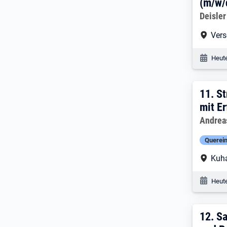
(m/w/
Arbeitg
Deisler
Arbe
Vers
Veröf
Heute
11. 
11.
St
mit E
Arbeitg
Andrea
Querein
Arbe
Kuh
Veröf
Heute
12. 
12.
Sa