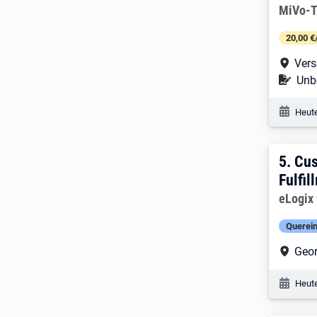
Arbeitg
MiVo-
20,00 €
Arbe
Vers
Befr
Unbe
Veröf
Heute
5. E
5.
Cus
Fulfi
Arbeitg
eLogix
Querein
Arbe
Geo
Veröf
Heute