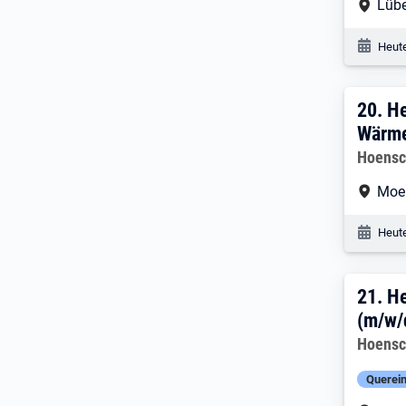
Arbe
Lüb
Veröf
Heute
20. 
20.
He
Wärm
Arbeitg
Hoensc
Arbe
Moe
Veröf
Heute
21. 
21.
He
(m/w/
Arbeitg
Hoensc
Querein