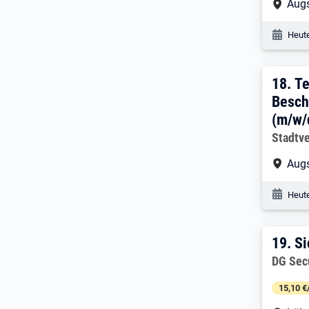
Arbe
Augs
Veröf
Heute
18. 
18.
Te
Besch
(m/w/
Arbeitg
Stadtv
Arbe
Augs
Veröf
Heute
19. 
19.
Si
Arbeitg
DG Sec
15,10 €