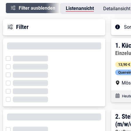
Filter ausblenden
Listenansicht
Detailansicht
Filter
Sor
Ergeb
1. E
1.
Küc
Arbeitg
Einzel
13,90 €
Querein
Arbe
Mös
Veröf
Heute
2. E
2.
Ste
(m/w/