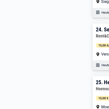
Arbe
Sie
Veröf
Heute
24. 
24.
Se
Arbeitg
Rent&C
15,00 €
Arbe
Vers
Veröf
Heute
25. 
25.
He
Arbeitg
Hoensc
15,00 €
Arbe
Moe