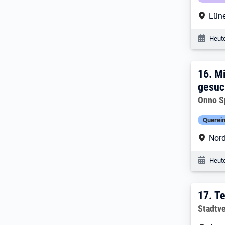
Arbe
Lün
Veröf
Heute
16. 
16.
Mi
gesuc
Arbeitg
Onno S
Querein
Arbe
Nord
Veröf
Heute
17. 
17.
Te
Arbeitg
Stadtv