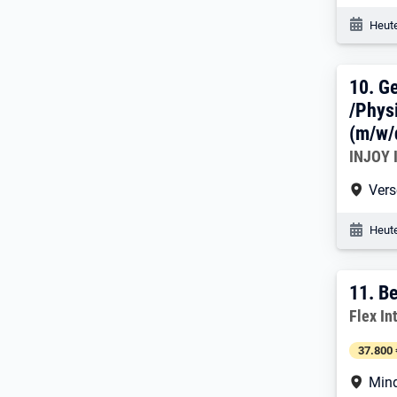
Veröf
Heute
10. 
10.
Ge
/Physi
(m/w/
Arbeitg
INJOY I
Arbe
Vers
Veröf
Heute
11. 
11.
Be
Arbeitg
Flex In
37.800 
Arbe
Mind