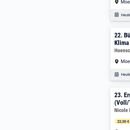
Arbe
Moe
Veröf
Heute
22. 
22.
Bü
Klima
Arbeitg
Hoensc
Arbe
Moe
Veröf
Heute
23. 
23.
Er
(Voll/
Arbeitg
Nicole
22,50 €