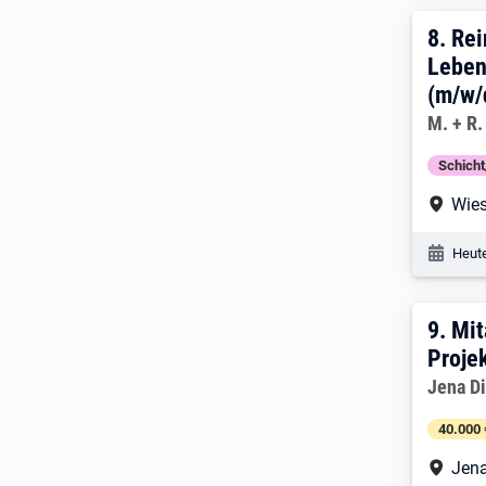
8. E
8.
Rei
Leben
(m/w/
Arbeitg
M. + R
Schich
Arbe
Wie
Veröf
Heute
9. E
9.
Mit
Proje
Arbeitg
Jena Di
40.000 
Arbe
Jen