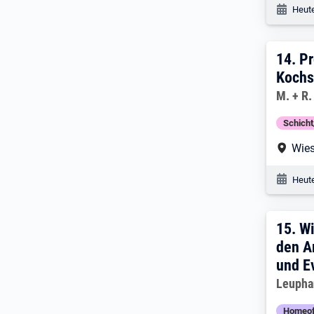
Veröf
Heute
14. 
14.
Pr
Kochs
Arbeitg
M. + R
Schich
Arbe
Wie
Veröf
Heute
15. 
15.
Wi
den A
und E
Arbeitg
Leuphan
Homeof