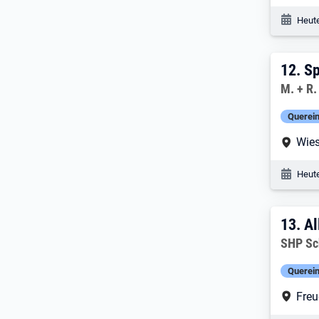
Veröf
Heute
12. 
12.
Sp
Arbeitg
M. + R
Querein
Arbe
Wie
Veröf
Heute
13. 
13.
Al
Arbeitg
SHP Sc
Querein
Arbe
Freu