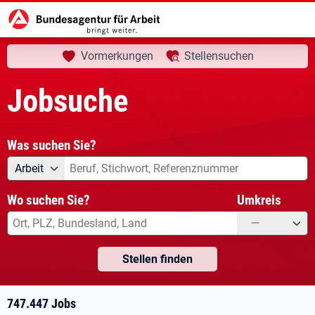
aktuelle Seite:
Startseite
Jobsuche
Ihre Suche
Vormerkungen
Stellensuchen
Jobsuche
Was suchen Sie?
Angebotsart
Was suchen Sie?
Arbeit
Wo suchen Sie?
Umkreis
—
Stellen finden
747.447 Jobs