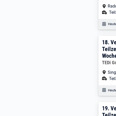
Arbe
Rado
Ans
Teil
Veröf
Heute
18. 
18.
Ve
Teilze
Woche
Arbeitg
TEDi G
Arbe
Sing
Ans
Teil
Veröf
Heute
19. 
19.
Ve
Teilze