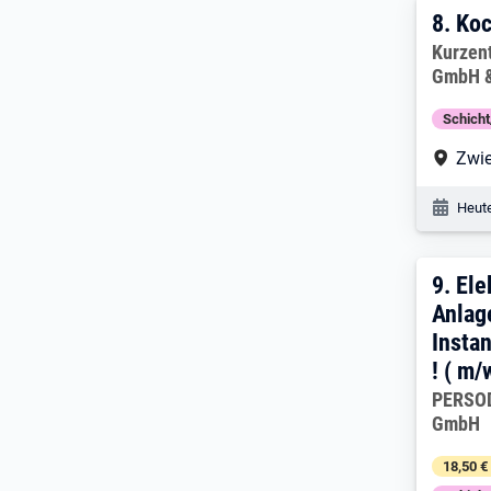
8. E
8.
Koc
Arbeitg
Kurzen
GmbH &
Schich
Arbe
Zwie
Veröf
Heute
9. E
9.
Ele
Anlag
Insta
! ( m/
Arbeitg
PERSOD
GmbH
18,50 €