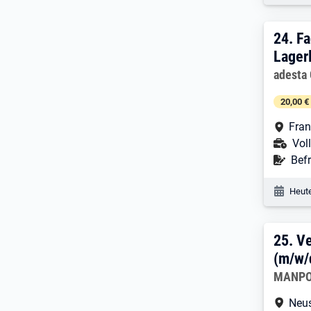
24. 
24.
Fa
Lager
Arbeitg
adesta
20,00 €
Arbe
Fran
Ans
Voll
Befr
Befr
Veröf
Heute
25. 
25.
Ve
(m/w/
Arbeitg
MANPO
Arbe
Neu