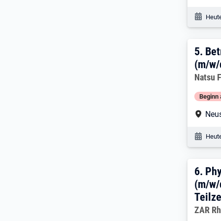
Veröf
Heute
5. E
5.
Bet
(m/w/
Arbeitg
Natsu 
Beginn 
Arbe
Neu
Veröf
Heute
6. E
6.
Phy
(m/w/d
Teilze
Arbeitg
ZAR Rh