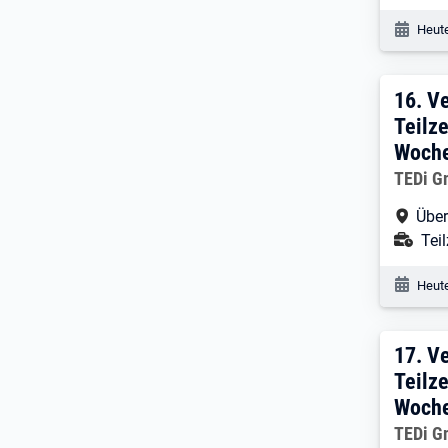
Veröf
Heute
16. 
16.
Ve
Teilze
Woche
Arbeitg
TEDi G
Arbe
Über
Ans
Teil
Veröf
Heute
17. 
17.
Ve
Teilze
Woche
Arbeitg
TEDi G