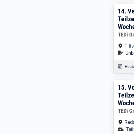
14. 
14.
Ve
Teilze
Woche
Arbeitg
TEDi G
Arbe
Titi
Befr
Unbe
Veröf
Heute
15. 
15.
Ve
Teilze
Woche
Arbeitg
TEDi G
Arbe
Rado
Ans
Teil