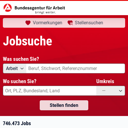
aktuelle Seite:
Startseite
Jobsuche
Ihre Suche
Vormerkungen
Stellensuchen
Jobsuche
Was suchen Sie?
Angebotsart
Was suchen Sie?
Arbeit
Wo suchen Sie?
Umkreis
—
Stellen finden
746.473 Jobs