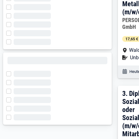
Metal
(m/w/
Arbeitg
PERSOD
GmbH
17,65 €
Arbe
Wald
Befr
Unbe
Veröf
Heute
3. E
3.
Dip
Sozia
oder
Sozia
(m/w/
Mitar