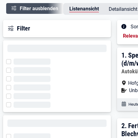
Filter ausblenden
Listenansicht
Detailansicht
Sor
Filter
Sortieru
Relev
Ergeb
1. E
1.
Spe
(d/m/
Arbeitg
Autokü
Arbe
Hof
Befr
Unbe
Veröf
Heute
2. E
2.
Fer
Blech