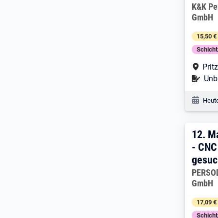
Arbeitg
K&K Pe
GmbH
15,50 €
Schich
Arbe
Prit
Befr
Unbe
Veröf
Heute
12. 
12.
M
- CNC
gesuc
Arbeitg
PERSOD
GmbH
17,09 €
Schich