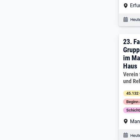
Arbe
Erfu
Veröf
Heute
23. 
23.
Fa
Grupp
im Ma
Haus
Arbeitg
Verein
und Reh
45.132 
Beginn 
Schich
Arbe
Man
Veröf
Heute