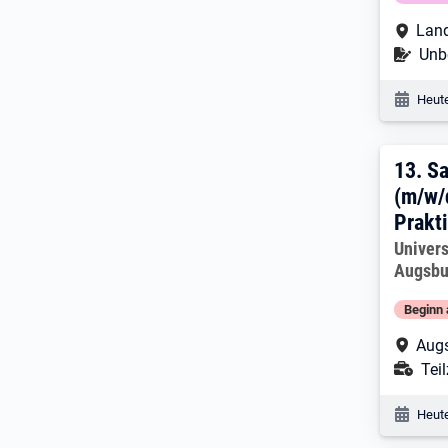
Arbe
Land
Befr
Unbe
Veröf
Heute
13. 
13.
Sa
(m/w/
Prakt
Arbeitg
Univers
Augsbu
Beginn 
Arbe
Augs
Ans
Teil
Veröf
Heute