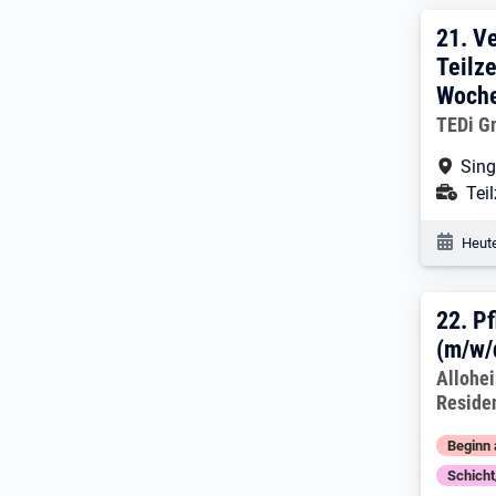
21. 
21.
Ve
Teilze
Woche
Arbeitg
TEDi G
Arbe
Sing
Ans
Teil
Veröf
Heute
22. 
22.
Pf
(m/w/
Arbeitg
Allohe
Reside
Beginn 
Schich