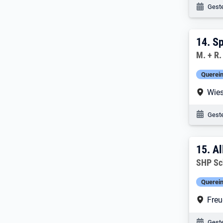
Veröf
Geste
14. 
14.
Sp
Arbeitg
M. + R
Querein
Arbe
Wie
Veröf
Geste
15. 
15.
Al
Arbeitg
SHP Sc
Querein
Arbe
Freu
Veröf
Geste