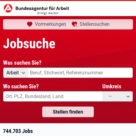
aktuelle Seite:
Startseite
Jobsuche
Ihre Suche
Vormerkungen
Stellensuchen
Jobsuche
Was suchen Sie?
Angebotsart
Was suchen Sie?
Arbeit
Wo suchen Sie?
Umkreis
—
Stellen finden
744.703 Jobs