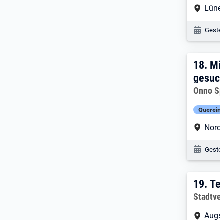
Arbe
Lün
Veröf
Geste
18. 
18.
Mi
gesuc
Arbeitg
Onno S
Querein
Arbe
Nord
Veröf
Geste
19. 
19.
Te
Arbeitg
Stadtv
Arbe
Augs