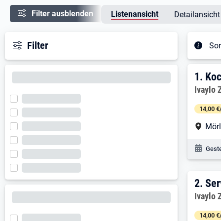
Filter ausblenden
Listenansicht
Detailansicht
Filter
Sor
Ergeb
1. E
1.
Koc
Arbeitg
Ivaylo 
14,00 €
Arbe
Mör
Veröf
Geste
2. E
2.
Ser
Arbeitg
Ivaylo 
14,00 €