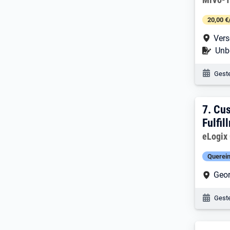
20,00 €
Arbe
Vers
Befr
Unbe
Veröf
Geste
7. E
7.
Cus
Fulfi
Arbeitg
eLogix
Querein
Arbe
Geo
Veröf
Geste