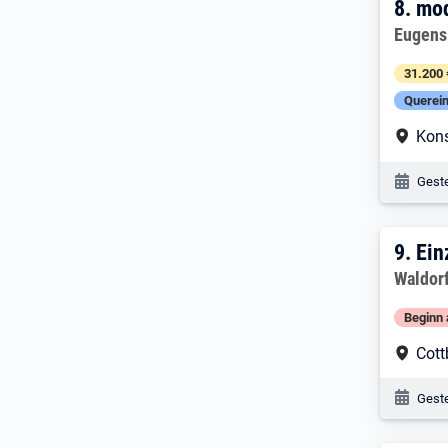
8. E
8.
mod
Arbeitg
Eugens
31.200 
Querein
Arbe
Kon
Veröf
Geste
9. Er
9.
Ein
Arbeitg
Waldor
Beginn 
Arbe
Cott
Veröf
Geste