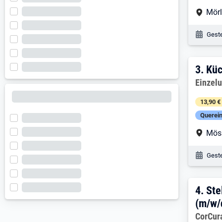
Arbe
Mör
Veröf
Geste
3. E
3.
Küc
Arbeitg
Einzel
13,90 €
Querein
Arbe
Mös
Veröf
Geste
4. E
4.
Ste
(m/w/
Arbeitg
CorCur