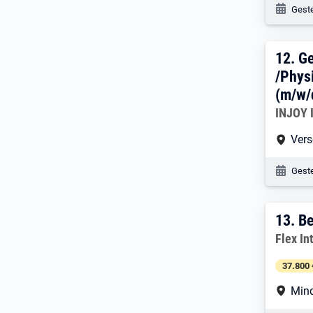
Veröf
Geste
12. 
12.
Ge
/Physi
(m/w/
Arbeitg
INJOY I
Arbe
Vers
Veröf
Geste
13. 
13.
Be
Arbeitg
Flex In
37.800 
Arbe
Mind