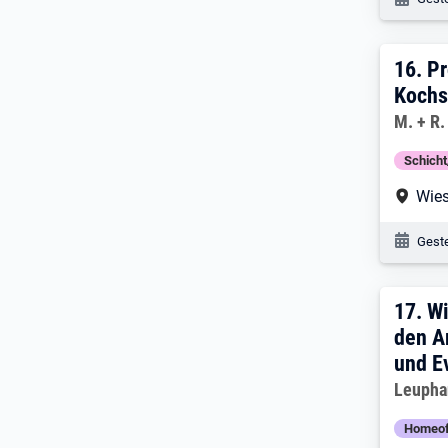
16. 
16.
Pr
Kochs
Arbeitg
M. + R
Schich
Arbe
Wie
Veröf
Geste
17. 
17.
Wi
den A
und E
Arbeitg
Leuphan
Homeof