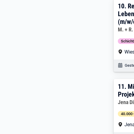
10. 
10.
Re
Leben
(m/w/
Arbeitg
M. + R
Schich
Arbe
Wie
Veröf
Geste
11. 
11.
Mi
Proje
Arbeitg
Jena Di
40.000 
Arbe
Jen