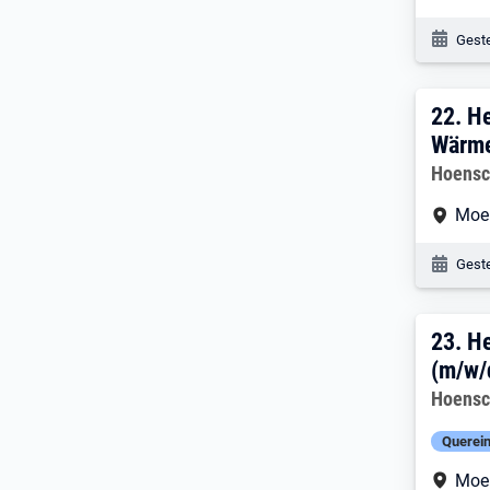
Veröf
Geste
22. 
22.
He
Wärm
Arbeitg
Hoensc
Arbe
Moe
Veröf
Geste
23. 
23.
He
(m/w/
Arbeitg
Hoensc
Querein
Arbe
Moe