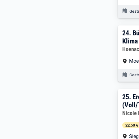
Veröf
Geste
24. 
24.
Bü
Klima
Arbeitg
Hoensc
Arbe
Moe
Veröf
Geste
25. 
25.
Er
(Voll/
Arbeitg
Nicole
22,50 €
Arbe
Sie