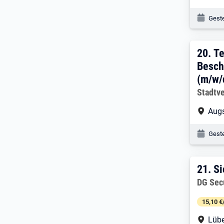
Veröf
Geste
20. 
20.
Te
Besch
(m/w/
Arbeitg
Stadtv
Arbe
Augs
Veröf
Geste
21. 
21.
Si
Arbeitg
DG Sec
15,10 €
Arbe
Lüb