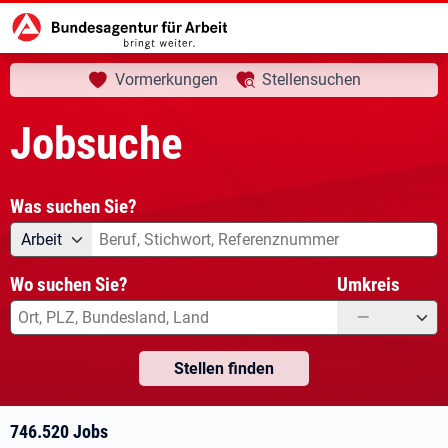
aktuelle Seite:
Startseite
Jobsuche
Ihre Suche
Vormerkungen
Stellensuchen
Jobsuche
Was suchen Sie?
Angebotsart
Was suchen Sie?
Arbeit
Wo suchen Sie?
Umkreis
—
Stellen finden
746.520 Jobs