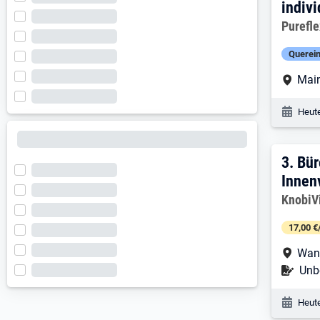
indiv
Arbeitg
Purefle
Querein
Arbe
Main
Veröf
Heute
3. E
3.
Bür
Innen
Arbeitg
KnobiV
17,00 €
Arbe
Wan
Befr
Unbe
Veröf
Heute