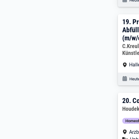
Heute
19. 
19.
Pr
Abfül
(m/w/
Arbeitg
C.Kreu
Künstle
Arbe
Hall
Veröf
Heute
20. 
20.
Co
Arbeitg
Houdek
Homeof
Arbe
Arzb