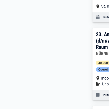
Arbe
St. 
Veröf
Heute
23. 
23.
An
(d/m/
Raum 
Arbeitg
NÜRNBE
40.000 
Querein
Arbe
Ingo
Befr
Unbe
Veröf
Heute