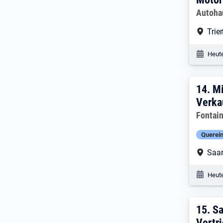
Arbeitg
Autoha
Arbe
Trier
Veröf
Heute
14. 
14.
Mi
Verka
Arbeitg
Fontain
Querein
Arbe
Saar
Veröf
Heute
15. 
15.
Sa
Vertr