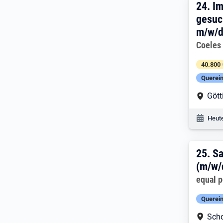
24. 
24.
Im
gesuc
m/w/
Arbeitg
Coeles
40.800 
Querein
Arbe
Gött
Veröf
Heute
25. 
25.
Sa
(m/w/
Arbeitg
equal 
Querein
Arbe
Scho