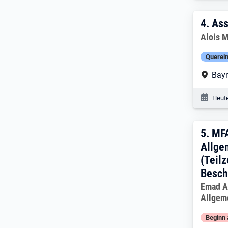
4. E
4.
Ass
Arbeitg
Alois 
Querein
Arbe
Bayr
Veröf
Heute
5. E
5.
MFA
Allge
(Teil
Besch
Arbeitg
Emad Al
Allgem
Beginn 