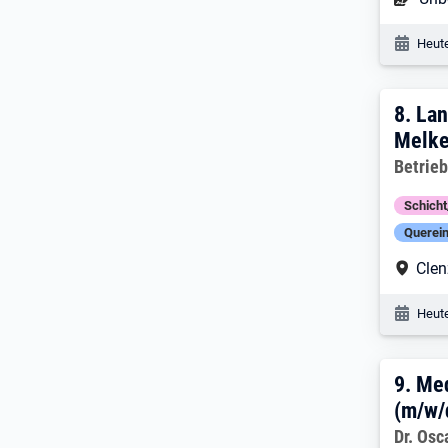
Veröf
Heute
8. E
8.
Lan
Melke
Arbeitg
Betrie
Schich
Querein
Arbe
Clen
Veröf
Heute
9. E
9.
Med
(m/w/
Arbeitg
Dr. Osc