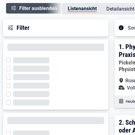
Filter ausblenden
Listenansicht
Detailansicht
Filter
Sor
Ergeb
1. E
1.
Phy
Praxi
Arbeitg
Pickel
Physio
Arbe
Ros
Ans
Voll
Veröf
Heute
2. E
2.
Sch
oder 