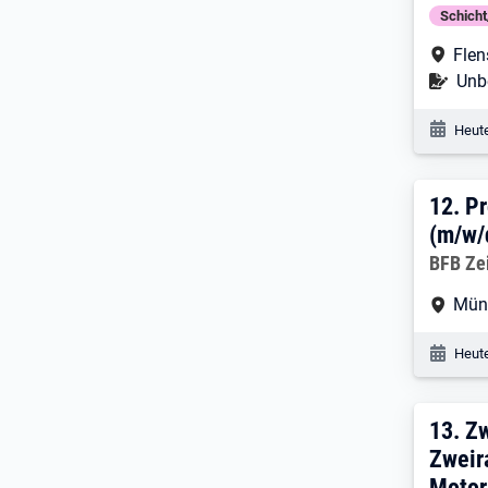
Schich
Arbe
Flen
Befr
Unbe
Veröf
Heute
12. 
12.
Pr
(m/w/
Arbeitg
BFB Ze
Arbe
Mün
Veröf
Heute
13. 
13.
Zw
Zweir
Motor