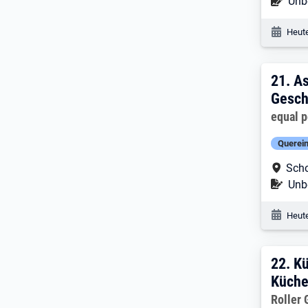
Befr
Unbe
Veröf
Heute
21. 
21.
As
Gesch
Arbeitg
equal 
Querein
Arbe
Scho
Befr
Unbe
Veröf
Heute
22. 
22.
Kü
Küche
Arbeitg
Roller