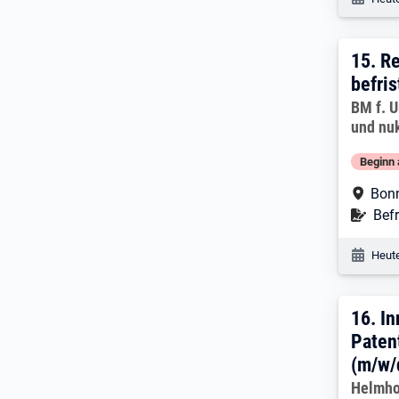
15. E
15.
Re
befris
Arbeitg
BM f. U
und nuk
Beginn 
Arbe
Bon
Befr
Befr
Veröf
Heute
16. 
16.
In
Paten
(m/w/
Arbeitg
Helmho