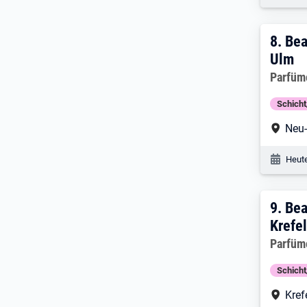
8. E
8.
Bea
Ulm
Arbeitg
Parfüm
Schich
Arbe
Neu
Veröf
Heute
9. E
9.
Bea
Krefe
Arbeitg
Parfüm
Schich
Arbe
Kref