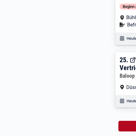
Beginn 
Arbe
Bühl
Befr
Befr
Veröf
Heute
25. 
25.
Vertr
Arbeitg
Baloop
Arbe
Düss
Veröf
Heute