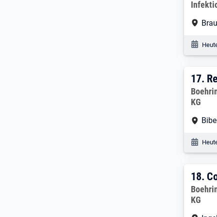
Infekt
Arbe
Bra
Veröf
Heute
17. 
17.
Re
Arbeitg
Boehri
KG
Arbe
Bibe
Veröf
Heute
18. 
18.
Co
Arbeitg
Boehri
KG