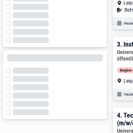
Arbe
Leip
Befr
Befr
Veröf
Heute
3. E
3.
Ins
Arbeitg
Univers
öffentl
Beginn 
Arbe
Leip
Veröf
Heute
4. E
4.
Tec
(m/w/
Arbeitg
Univers