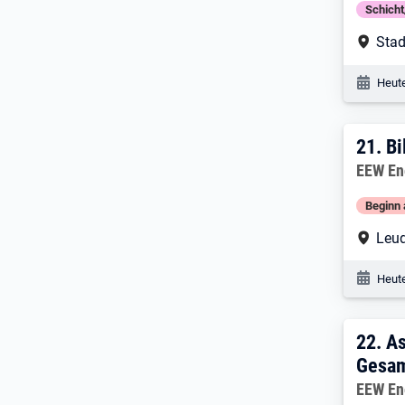
Schich
Arbe
Stad
Veröf
Heute
21. 
21.
Bi
Arbeitg
EEW En
Beginn 
Arbe
Leu
Veröf
Heute
22. 
22.
As
Gesam
Arbeitg
EEW En