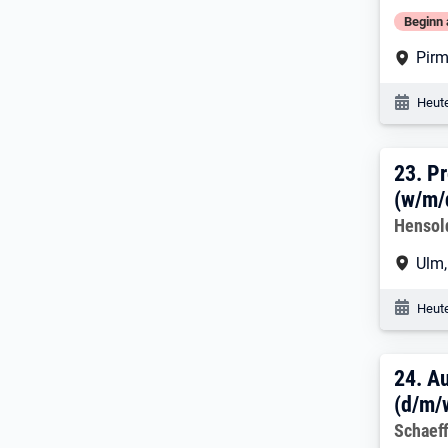
Beginn 
Arbe
Pir
Veröf
Heute
23. 
23.
Pr
(w/m/
Arbeitg
Hensol
Arbe
Ulm
Veröf
Heute
24. 
24.
Au
(d/m/
Arbeitg
Schaeff