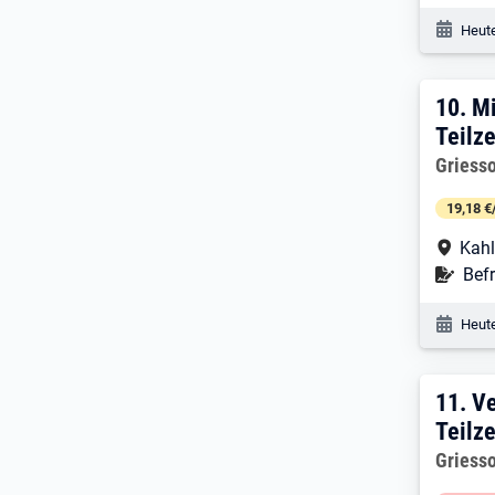
Veröf
Heute
10. 
10.
Mi
Teilze
Arbeitg
Griess
19,18 €
Arbe
Kahl
Befr
Befr
Veröf
Heute
11. 
11.
Ve
Teilze
Arbeitg
Griess