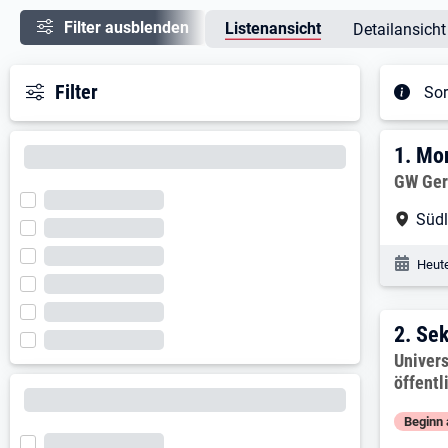
Filter ausblenden
Listenansicht
Detailansicht
Filter
Sor
Ergeb
1. E
1.
Mon
Arbeitg
GW Ger
Arbe
Süd
Veröf
Heute
2. E
2.
Sek
Arbeitg
Univers
öffentl
Beginn 