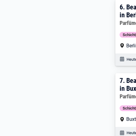
6. Er
6.
Bea
in Ber
Arbeitg
Parfüm
Schich
Arbe
Berl
Veröf
Heute
7. E
7.
Bea
in Bu
Arbeitg
Parfüm
Schich
Arbe
Bux
Veröf
Heute