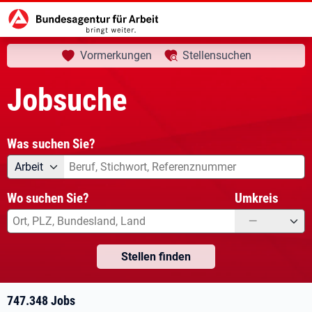
aktuelle Seite:
Startseite
Jobsuche
Ihre Suche
Vormerkungen
Stellensuchen
Jobsuche
Was suchen Sie?
Angebotsart
Was suchen Sie?
Arbeit
Wo suchen Sie?
Umkreis
—
Stellen finden
747.348 Jobs