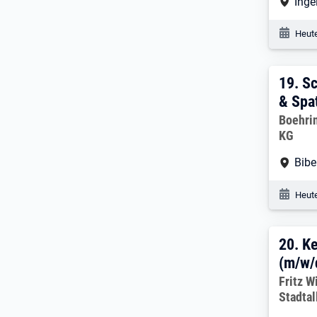
Arbe
Inge
Veröf
Heute
19. 
19.
Sc
& Spa
Arbeitg
Boehri
KG
Arbe
Bibe
Veröf
Heute
20. 
20.
Ke
(m/w/
Arbeitg
Fritz W
Stadtal