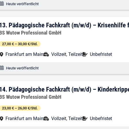
Veröffentlichungsdatum:
Heute veröffentlicht
13. Ergebnis: Pädagogische Fachkraft (m
13.
Pädagogische Fachkraft (m/w/d) – Krisenhilfe 
Arbeitgeber:
BS Wutow Professional GmbH
27,00 € – 30,00 €/Std.
Arbeitsort:
Anstellungsart:
Befristung:
Frankfurt am Main
Vollzeit, Teilzeit
Unbefristet
Veröffentlichungsdatum:
Heute veröffentlicht
14. Ergebnis: Pädagogische Fachkraft (
14.
Pädagogische Fachkraft (m/w/d) – Kinderkripp
Arbeitgeber:
BS Wutow Professional GmbH
23,00 € – 26,00 €/Std.
Arbeitsort:
Anstellungsart:
Befristung:
Frankfurt am Main
Vollzeit, Teilzeit
Unbefristet