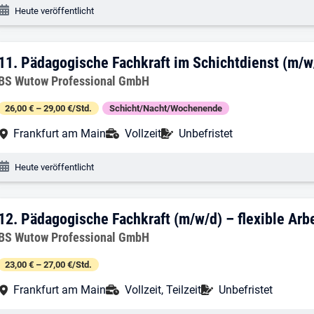
Veröffentlichungsdatum:
Heute veröffentlicht
11. Ergebnis: Pädagogische Fachkraft i
11.
Pädagogische Fachkraft im Schichtdienst (m/w
Arbeitgeber:
BS Wutow Professional GmbH
26,00 € – 29,00 €/Std.
Schicht/Nacht/Wochenende
Arbeitsort:
Anstellungsart:
Befristung:
Frankfurt am Main
Vollzeit
Unbefristet
Veröffentlichungsdatum:
Heute veröffentlicht
12. Ergebnis: Pädagogische Fachkraft (m
12.
Pädagogische Fachkraft (m/w/d) – flexible Arb
Arbeitgeber:
BS Wutow Professional GmbH
23,00 € – 27,00 €/Std.
Arbeitsort:
Anstellungsart:
Befristung:
Frankfurt am Main
Vollzeit, Teilzeit
Unbefristet