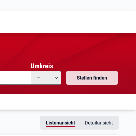
Meine
Vormerkungen
Meine
Stellensuchen
Umkreis
—
Stellen finden
Listenansicht
Detailansicht