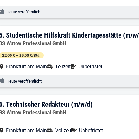
Veröffentlichungsdatum:
Heute veröffentlicht
5. Ergebnis: Studentische Hilfskraft Ki
5.
Studentische Hilfskraft Kindertagesstätte (m/w
Arbeitgeber:
BS Wutow Professional GmbH
22,00 € – 25,00 €/Std.
Arbeitsort:
Anstellungsart:
Befristung:
Frankfurt am Main
Teilzeit
Unbefristet
Veröffentlichungsdatum:
Heute veröffentlicht
6. Ergebnis: Technischer Redakteur (m/
6.
Technischer Redakteur (m/w/d)
Arbeitgeber:
BS Wutow Professional GmbH
Arbeitsort:
Anstellungsart:
Befristung:
Frankfurt am Main
Vollzeit
Unbefristet