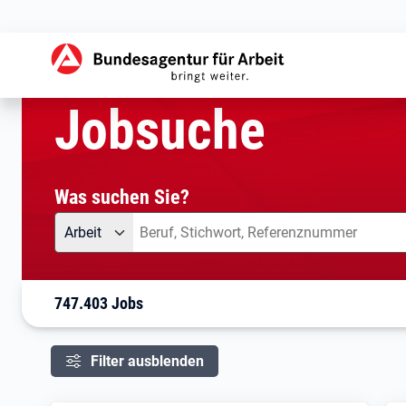
aktuelle Seite:
Startseite
Jobsuche
Ihre Suche
Jobsuche
Was suchen Sie?
Angebotsart
Was suchen Sie?
Arbeit
747.403 Jobs
Filter ausblenden