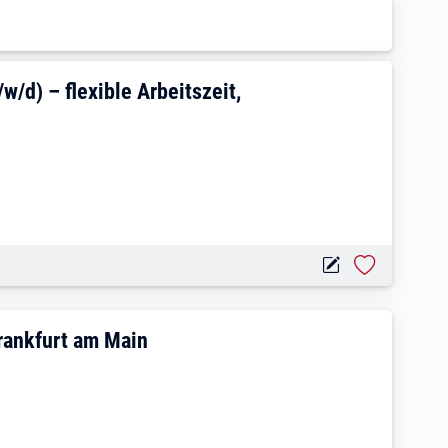
swissenschaftler (m/w/d) – flexible Ar
/d) – flexible Arbeitszeit,
lienhilfe (m/w/d) – Frankfurt am Main
Frankfurt am Main