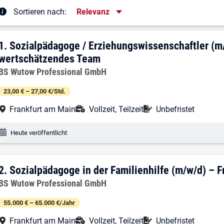
Sortierung
Sortieren nach:
Relevanz
rgebnisliste
1. Ergebnis: Sozialpädagoge / Erziehung
1.
Sozialpädagoge / Erziehungswissenschaftler (m/w
wertschätzendes Team
Arbeitgeber:
BS Wutow Professional GmbH
23,00 € – 27,00 €/Std.
Arbeitsort:
Anstellungsart:
Befristung:
Frankfurt am Main
Vollzeit, Teilzeit
Unbefristet
Veröffentlichungsdatum:
Heute veröffentlicht
2. Ergebnis: Sozialpädagoge in der Fami
2.
Sozialpädagoge in der Familienhilfe (m/w/d) – 
Arbeitgeber:
BS Wutow Professional GmbH
55.000 € – 65.000 €/Jahr
Arbeitsort:
Anstellungsart:
Befristung:
Frankfurt am Main
Vollzeit, Teilzeit
Unbefristet