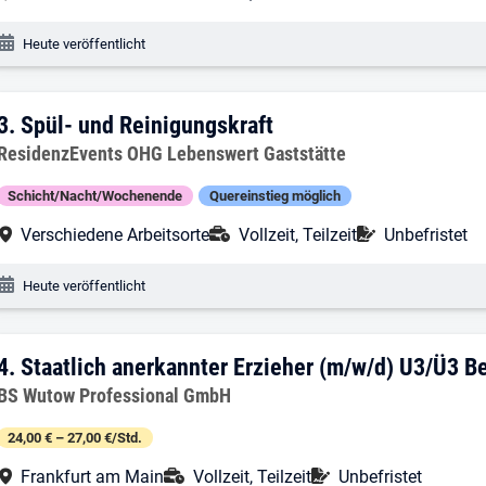
Veröffentlichungsdatum:
Heute veröffentlicht
3. Ergebnis: Spül- und Reinigungskraft
3.
Spül- und Reinigungskraft
Arbeitgeber:
ResidenzEvents OHG Lebenswert Gaststätte
Schicht/Nacht/Wochenende
Quereinstieg möglich
Arbeitsort:
Anstellungsart:
Befristung:
Verschiedene Arbeitsorte
Vollzeit, Teilzeit
Unbefristet
Veröffentlichungsdatum:
Heute veröffentlicht
4. Ergebnis: Staatlich anerkannter Erzi
4.
Staatlich anerkannter Erzieher (m/w/d) U3/Ü3 B
Arbeitgeber:
BS Wutow Professional GmbH
24,00 € – 27,00 €/Std.
Arbeitsort:
Anstellungsart:
Befristung:
Frankfurt am Main
Vollzeit, Teilzeit
Unbefristet