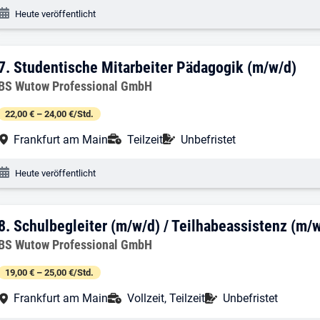
Veröffentlichungsdatum:
Heute veröffentlicht
7. Ergebnis: Studentische Mitarbeiter P
7.
Studentische Mitarbeiter Pädagogik (m/w/d)
Arbeitgeber:
BS Wutow Professional GmbH
22,00 € – 24,00 €/Std.
Arbeitsort:
Anstellungsart:
Befristung:
Frankfurt am Main
Teilzeit
Unbefristet
Veröffentlichungsdatum:
Heute veröffentlicht
8. Ergebnis: Schulbegleiter (m/w/d) / T
8.
Schulbegleiter (m/w/d) / Teilhabeassistenz (m/
Arbeitgeber:
BS Wutow Professional GmbH
19,00 € – 25,00 €/Std.
Arbeitsort:
Anstellungsart:
Befristung:
Frankfurt am Main
Vollzeit, Teilzeit
Unbefristet