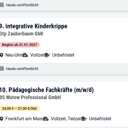
Veröffentlichungsdatum:
Heute veröffentlicht
9. Ergebnis: integrative Kinderkrippe
9.
integrative Kinderkrippe
Arbeitgeber:
Gtp Zauberbaum GbR
Beginn ab 01.01.2027
Arbeitsort:
Anstellungsart:
Befristung:
Neu-Ulm
Vollzeit
Unbefristet
Veröffentlichungsdatum:
Heute veröffentlicht
10. Ergebnis: Pädagogische Fachkräfte 
10.
Pädagogische Fachkräfte (m/w/d)
Arbeitgeber:
BS Wutow Professional GmbH
24,00 € – 27,00 €/Std.
Arbeitsort:
Anstellungsart:
Befristung:
Frankfurt am Main
Vollzeit, Teilzeit
Unbefristet