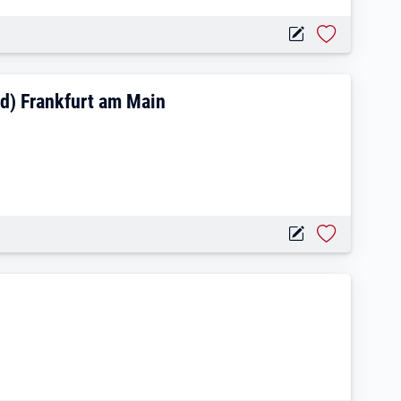
ndertagesstätte (m/w/d) Frankfurt am Ma
/d) Frankfurt am Main
w/d)