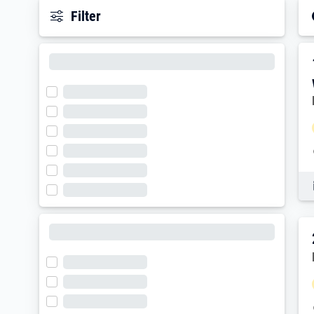
Filter
E