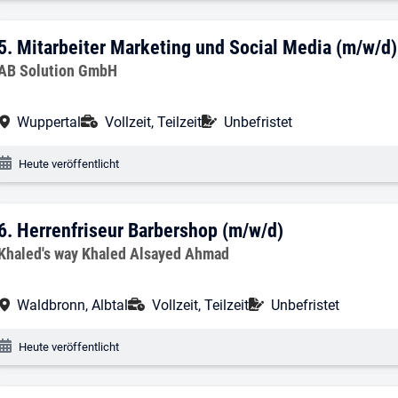
5. Ergebnis: Mitarbeiter Marketing und 
5.
Mitarbeiter Marketing und Social Media (m/w/d)
Arbeitgeber:
AB Solution GmbH
Arbeitsort:
Anstellungsart:
Befristung:
Wuppertal
Vollzeit, Teilzeit
Unbefristet
Veröffentlichungsdatum:
Heute veröffentlicht
6. Ergebnis: Herrenfriseur Barbershop (
6.
Herrenfriseur Barbershop (m/w/d)
Arbeitgeber:
Khaled's way Khaled Alsayed Ahmad
Arbeitsort:
Anstellungsart:
Befristung:
Waldbronn, Albtal
Vollzeit, Teilzeit
Unbefristet
Veröffentlichungsdatum:
Heute veröffentlicht