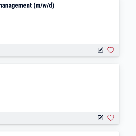
nation & Anforderungsmanagement (m/w/d
smanagement (m/w/d)