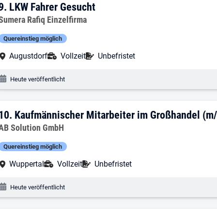
9. Ergebnis: LKW Fahrer Gesucht
9.
LKW Fahrer Gesucht
Arbeitgeber:
Sumera Rafiq Einzelfirma
Quereinstieg möglich
Arbeitsort:
Anstellungsart:
Befristung:
Augustdorf
Vollzeit
Unbefristet
Veröffentlichungsdatum:
Heute veröffentlicht
10. Ergebnis: Kaufmännischer Mitarbeit
10.
Kaufmännischer Mitarbeiter im Großhandel (m
Arbeitgeber:
AB Solution GmbH
Quereinstieg möglich
Arbeitsort:
Anstellungsart:
Befristung:
Wuppertal
Vollzeit
Unbefristet
Veröffentlichungsdatum:
Heute veröffentlicht