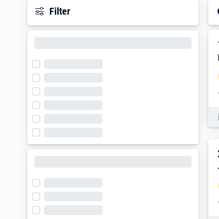
Filter
E