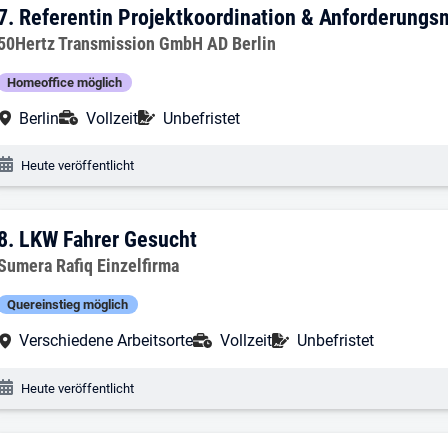
7. Ergebnis: Referentin Projektkoordi
7.
Referentin Projektkoordination & Anforderung
Arbeitgeber:
50Hertz Transmission GmbH AD Berlin
Homeoffice möglich
Arbeitsort:
Anstellungsart:
Befristung:
Berlin
Vollzeit
Unbefristet
Veröffentlichungsdatum:
Heute veröffentlicht
8. Ergebnis: LKW Fahrer Gesucht
8.
LKW Fahrer Gesucht
Arbeitgeber:
Sumera Rafiq Einzelfirma
Quereinstieg möglich
Arbeitsort:
Anstellungsart:
Befristung:
Verschiedene Arbeitsorte
Vollzeit
Unbefristet
Veröffentlichungsdatum:
Heute veröffentlicht