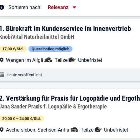
Sortierung
Sortieren nach:
Relevanz
rgebnisliste
1. Ergebnis: Bürokraft im Kundenservice
1.
Bürokraft im Kundenservice im Innenvertrieb
Arbeitgeber:
KnobiVital Naturheilmittel GmbH
17,00 €/Std.
Quereinstieg möglich
Arbeitsort:
Anstellungsart:
Befristung:
Wangen im Allgäu
Teilzeit
Unbefristet
Veröffentlichungsdatum:
Heute veröffentlicht
2. Ergebnis: Verstärkung für Praxis für
2.
Verstärkung für Praxis für Logopädie und Ergot
Arbeitgeber:
Jana Sander Praxis f. Logopädie & Ergotherapie
20,00 € – 24,00 €/Std.
Arbeitsort:
Anstellungsart:
Befristung:
Aschersleben, Sachsen-Anhalt
Teilzeit
Unbefristet