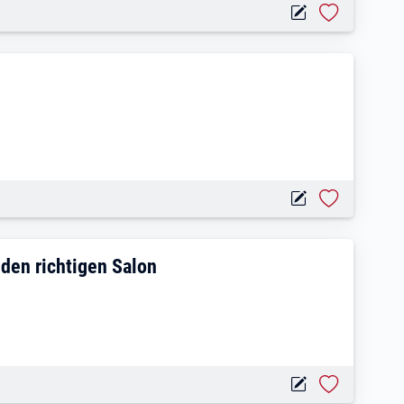
 Dein Talent verdient den richtigen Salon
 den richtigen Salon