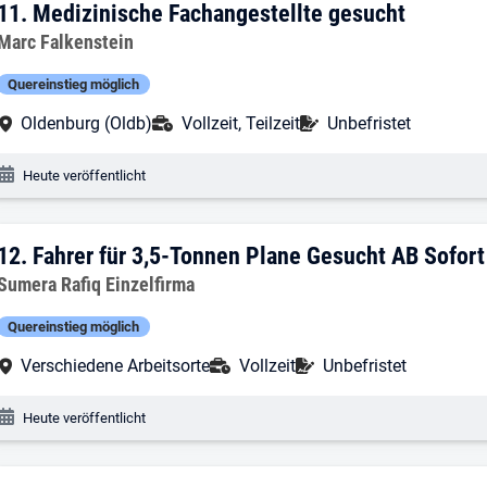
11. Ergebnis: Medizinische Fachangeste
11.
Medizinische Fachangestellte gesucht
Arbeitgeber:
Marc Falkenstein
Quereinstieg möglich
Arbeitsort:
Anstellungsart:
Befristung:
Oldenburg (Oldb)
Vollzeit, Teilzeit
Unbefristet
Veröffentlichungsdatum:
Heute veröffentlicht
12. Ergebnis: Fahrer für 3,5-Tonnen Pla
12.
Fahrer für 3,5-Tonnen Plane Gesucht AB Sofort
Arbeitgeber:
Sumera Rafiq Einzelfirma
Quereinstieg möglich
Arbeitsort:
Anstellungsart:
Befristung:
Verschiedene Arbeitsorte
Vollzeit
Unbefristet
Veröffentlichungsdatum:
Heute veröffentlicht