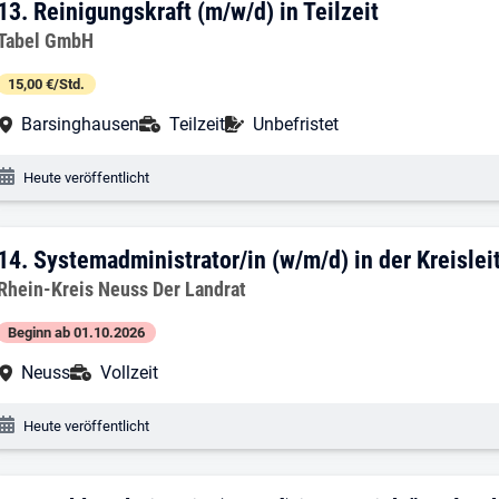
13. Ergebnis: Reinigungskraft (m/w/d) in
13.
Reinigungskraft (m/w/d) in Teilzeit
Arbeitgeber:
Tabel GmbH
15,00 €/Std.
Arbeitsort:
Anstellungsart:
Befristung:
Barsinghausen
Teilzeit
Unbefristet
Veröffentlichungsdatum:
Heute veröffentlicht
14. Ergebnis: Systemadministrator/in (w/m
14.
Systemadministrator/in (w/m/d) in der Kreisleit
Arbeitgeber:
Rhein-Kreis Neuss Der Landrat
Beginn ab 01.10.2026
Arbeitsort:
Anstellungsart:
Neuss
Vollzeit
Veröffentlichungsdatum:
Heute veröffentlicht