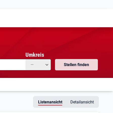
Meine
Vormerkungen
Meine
Stellensuchen
Umkreis
—
Stellen finden
Listenansicht
Detailansicht