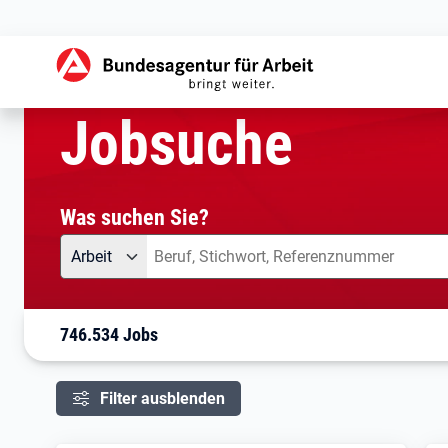
aktuelle Seite:
Startseite
Jobsuche
Ihre Suche
Jobsuche
Was suchen Sie?
Angebotsart
Was suchen Sie?
Arbeit
746.534 Jobs
Filter ausblenden