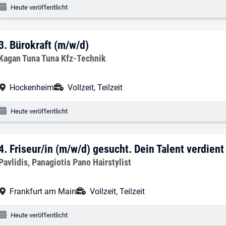
Veröffentlichungsdatum:
Heute veröffentlicht
3. Ergebnis: Bürokraft (m/w/d)
3.
Bürokraft (m/w/d)
Arbeitgeber:
Kagan Tuna Tuna Kfz-Technik
Arbeitsort:
Anstellungsart:
Hockenheim
Vollzeit, Teilzeit
Veröffentlichungsdatum:
Heute veröffentlicht
4. Ergebnis: Friseur/in (m/w/d) gesucht.
4.
Friseur/in (m/w/d) gesucht. Dein Talent verdient
Arbeitgeber:
Pavlidis, Panagiotis Pano Hairstylist
Arbeitsort:
Anstellungsart:
Frankfurt am Main
Vollzeit, Teilzeit
Veröffentlichungsdatum:
Heute veröffentlicht