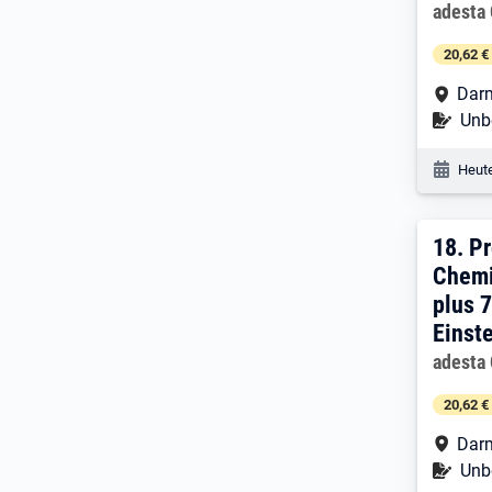
Arbeitg
adesta
20,62 €
Arbe
Dar
Befr
Unbe
Veröf
Heute
18. 
18.
Pr
Chemi
plus 
Einst
Arbeitg
adesta
20,62 €
Arbe
Dar
Befr
Unbe