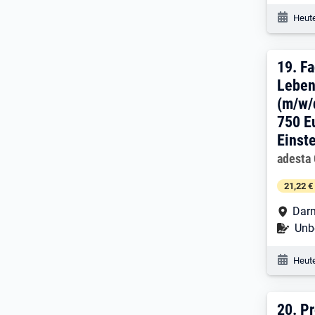
Veröf
Heute
19. 
19.
Fa
Leben
(m/w/
750 E
Einst
Arbeitg
adesta
21,22 €
Arbe
Dar
Befr
Unbe
Veröf
Heute
20. 
20.
Pr