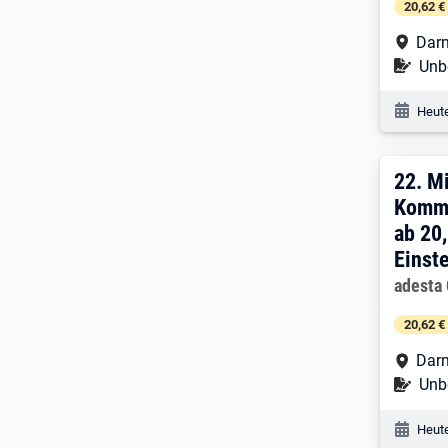
20,62 €
Arbe
Dar
Befr
Unbe
Veröf
Heute
22. 
22.
Mi
Kommi
ab 20
Einst
Arbeitg
adesta
20,62 €
Arbe
Dar
Befr
Unbe
Veröf
Heute