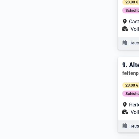
23,00 €
Schich
Arbe
Cast
Ans
Voll
Veröf
Heute
9. E
9.
Alt
Arbeitg
felten
23,00 €
Schich
Arbe
Hert
Ans
Voll
Veröf
Heute