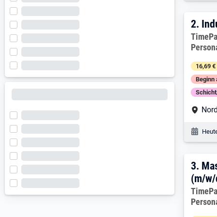
2. E
2.
Ind
Arbeitg
TimePa
Person
16,69 €
Beginn 
Schich
Arbe
Nord
Veröf
Heute
3. E
3.
Mas
(m/w/
Arbeitg
TimePa
Person