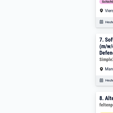
Schich
Arbe
Vier
Veröf
Heute
7. E
7.
Sof
(m/w/
Defen
Arbeitg
Simpl
Arbe
Man
Veröf
Heute
8. E
8.
Alt
Arbeitg
felten