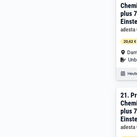
Chemi
plus 
Einst
Arbeitg
adesta
20,62 €
Arbe
Dar
Befr
Unbe
Veröf
Heute
21. 
21.
Pr
Chemi
plus 
Einst
Arbeitg
adesta