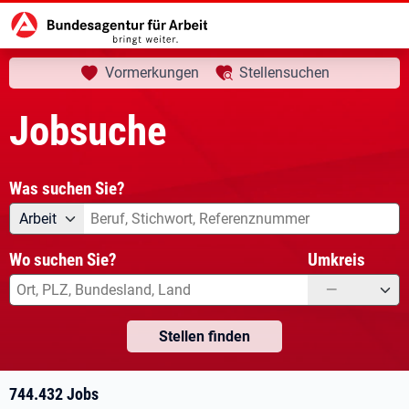
aktuelle Seite:
Startseite
Jobsuche
Ihre Suche
Vormerkungen
Stellensuchen
Jobsuche
Was suchen Sie?
Angebotsart
Was suchen Sie?
Arbeit
Wo suchen Sie?
Umkreis
—
Stellen finden
744.432 Jobs