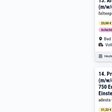
13. 
13.
Al
(m/w/
Arbeitg
felten
23,00 €
Schich
Arbe
Bad
Ans
Voll
Veröf
Heute
14. 
14.
Pr
(m/w/d
750 E
Einst
Arbeitg
adesta
21,22 €