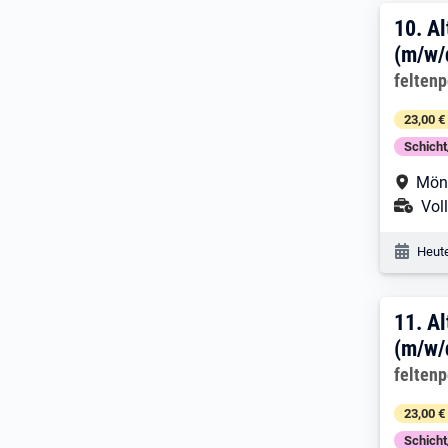
10. 
10.
Al
(m/w/
Arbeitg
felten
23,00 €
Schich
Arbe
Mön
Ans
Voll
Veröf
Heute
11. 
11.
Al
(m/w/
Arbeitg
felten
23,00 €
Schich