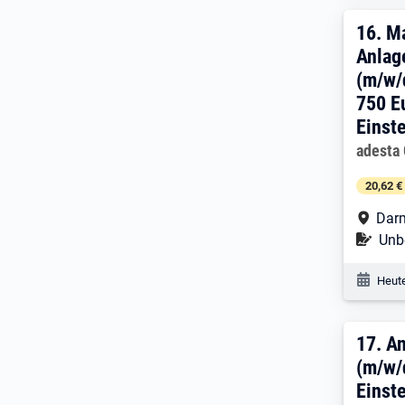
16. 
16.
Ma
Anlag
(m/w/
750 E
Einst
Arbeitg
adesta
20,62 €
Arbe
Dar
Befr
Unbe
Veröf
Heute
17. 
17.
A
(m/w/
Einst