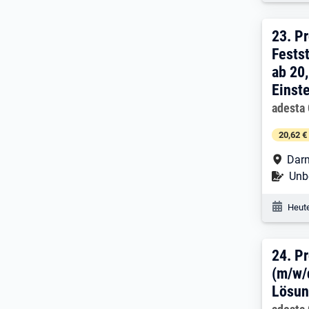
23. 
23.
Pr
Fests
ab 20
Einst
Arbeitg
adesta
20,62 €
Arbe
Dar
Befr
Unbe
Veröf
Heute
24. 
24.
Pr
(m/w/d
Lösun
Arbeitg