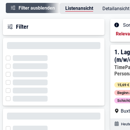
Filter ausblenden
Listenansicht
Detailansicht
Sor
Filter
Sortieru
Relev
Ergeb
1. E
1.
Lag
(m/w/
Arbeitg
TimePa
Person
15,69 €
Beginn 
Schich
Arbe
Bux
Veröf
Heute