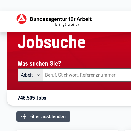
aktuelle Seite:
Startseite
Jobsuche
Ihre Suche
Jobsuche
Was suchen Sie?
Angebotsart
Was suchen Sie?
Arbeit
746.505 Jobs
Filter ausblenden