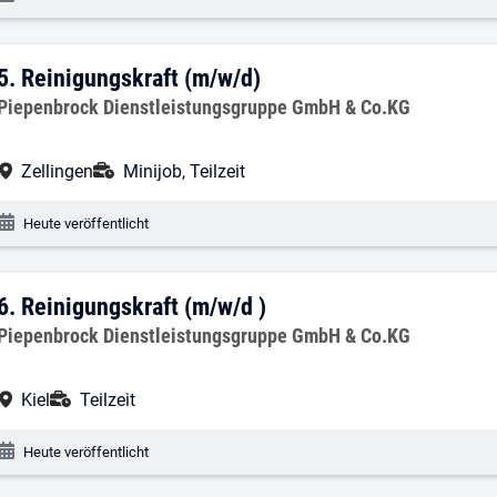
5. Ergebnis: Reinigungskraft (m/w/d)
5.
Reinigungskraft (m/w/d)
Arbeitgeber:
Piepenbrock Dienstleistungsgruppe GmbH & Co.KG
Arbeitsort:
Anstellungsart:
Zellingen
Minijob, Teilzeit
Veröffentlichungsdatum:
Heute veröffentlicht
6. Ergebnis: Reinigungskraft (m/w/d )
6.
Reinigungskraft (m/w/d )
Arbeitgeber:
Piepenbrock Dienstleistungsgruppe GmbH & Co.KG
Arbeitsort:
Anstellungsart:
Kiel
Teilzeit
Veröffentlichungsdatum:
Heute veröffentlicht