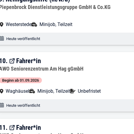
9. Ergebnis: Reinigungshilfe (m/w/d)
Arbeitgeber:
Piepenbrock Dienstleistungsgruppe GmbH & Co.KG
Arbeitsort:
Anstellungsart:
Westerstede
Minijob, Teilzeit
Veröffentlichungsdatum:
Heute veröffentlicht
10. Ergebnis: Fahrer*in
10.
Fahrer*in
Arbeitgeber:
AWO Seniorenzentrum Am Hag gGmbH
Beginn ab 01.09.2026
Arbeitsort:
Anstellungsart:
Befristung:
Waghäusel
Minijob, Teilzeit
Unbefristet
Veröffentlichungsdatum:
Heute veröffentlicht
11. Ergebnis: Fahrer*in
11.
Fahrer*in