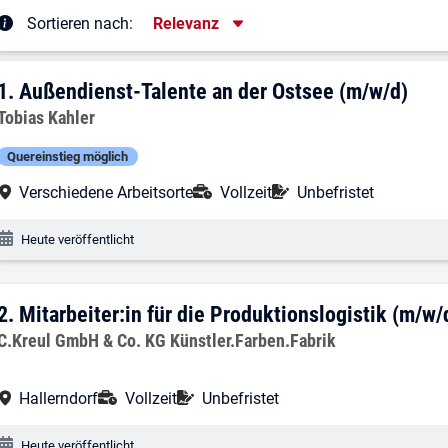
Sortierung
Sortieren nach:
Relevanz
rgebnisliste
1. Ergebnis: Außendienst-Talente an de
1.
Außendienst-Talente an der Ostsee (m/w/d)
Arbeitgeber:
Tobias Kahler
Quereinstieg möglich
Arbeitsort:
Anstellungsart:
Befristung:
Verschiedene Arbeitsorte
Vollzeit
Unbefristet
Veröffentlichungsdatum:
Heute veröffentlicht
2. Ergebnis: Mitarbeiter:in für die Produ
2.
Mitarbeiter:in für die Produktionslogistik (m/w/
Arbeitgeber:
C.Kreul GmbH & Co. KG Künstler.Farben.Fabrik
Arbeitsort:
Anstellungsart:
Befristung:
Hallerndorf
Vollzeit
Unbefristet
Veröffentlichungsdatum:
Heute veröffentlicht