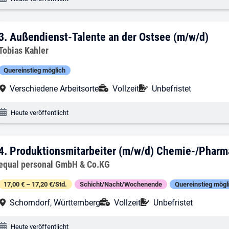
3. Ergebnis: Außendienst-Talente an de
3.
Außendienst-Talente an der Ostsee (m/w/d)
Arbeitgeber:
Tobias Kahler
Quereinstieg möglich
Arbeitsort:
Anstellungsart:
Befristung:
Verschiedene Arbeitsorte
Vollzeit
Unbefristet
Veröffentlichungsdatum:
Heute veröffentlicht
4. Ergebnis: Produktionsmitarbeiter (
4.
Produktionsmitarbeiter (m/w/d) Chemie-/Phar
Arbeitgeber:
equal personal GmbH & Co.KG
17,00 € – 17,20 €/Std.
Schicht/Nacht/Wochenende
Quereinstieg mögl
Arbeitsort:
Anstellungsart:
Befristung:
Schorndorf, Württemberg
Vollzeit
Unbefristet
Veröffentlichungsdatum:
Heute veröffentlicht