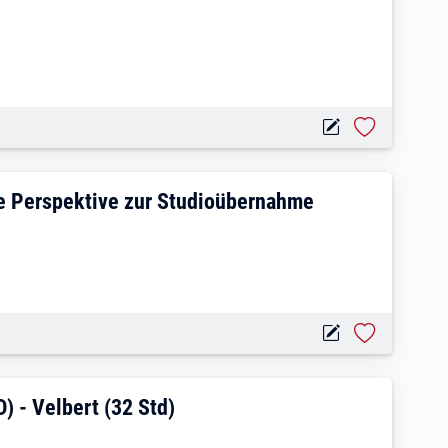
ilzeit | Mittelfristige Perspektive zur 
ige Perspektive zur Studioübernahme
ALLEITER/IN (M/W/D) - Velbert (32 Std
 - Velbert (32 Std)