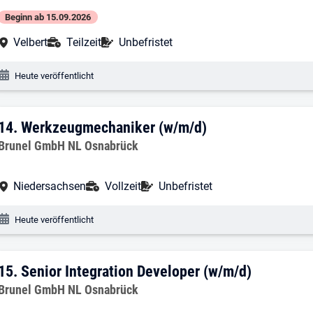
Beginn ab 15.09.2026
Arbeitsort:
Anstellungsart:
Befristung:
Velbert
Teilzeit
Unbefristet
Veröffentlichungsdatum:
Heute veröffentlicht
14. Ergebnis: Werkzeugmechaniker (w/
14.
Werkzeugmechaniker (w/m/d)
Arbeitgeber:
Brunel GmbH NL Osnabrück
Arbeitsort:
Anstellungsart:
Befristung:
Niedersachsen
Vollzeit
Unbefristet
Veröffentlichungsdatum:
Heute veröffentlicht
15. Ergebnis: Senior Integration Develo
15.
Senior Integration Developer (w/m/d)
Arbeitgeber:
Brunel GmbH NL Osnabrück