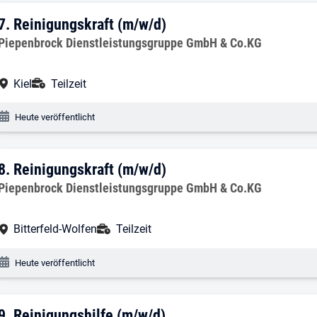
7. Ergebnis: Reinigungskraft (m/w/d)
7.
Reinigungskraft (m/w/d)
Arbeitgeber:
Piepenbrock Dienstleistungsgruppe GmbH & Co.KG
Arbeitsort:
Anstellungsart:
Kiel
Teilzeit
Veröffentlichungsdatum:
Heute veröffentlicht
8. Ergebnis: Reinigungskraft (m/w/d)
8.
Reinigungskraft (m/w/d)
Arbeitgeber:
Piepenbrock Dienstleistungsgruppe GmbH & Co.KG
Arbeitsort:
Anstellungsart:
Bitterfeld-Wolfen
Teilzeit
Veröffentlichungsdatum:
Heute veröffentlicht
9.
Reinigungshilfe (m/w/d)