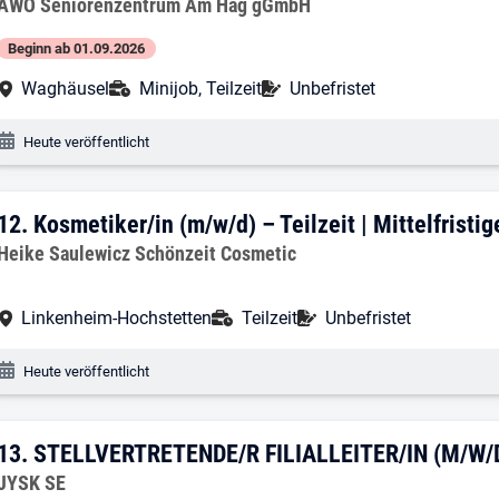
Arbeitgeber:
AWO Seniorenzentrum Am Hag gGmbH
Beginn ab 01.09.2026
Arbeitsort:
Anstellungsart:
Befristung:
Waghäusel
Minijob, Teilzeit
Unbefristet
Veröffentlichungsdatum:
Heute veröffentlicht
12. Ergebnis: Kosmetiker/in (m/w/d) – Te
12.
Kosmetiker/in (m/w/d) – Teilzeit | Mittelfrist
Arbeitgeber:
Heike Saulewicz Schönzeit Cosmetic
Arbeitsort:
Anstellungsart:
Befristung:
Linkenheim-Hochstetten
Teilzeit
Unbefristet
Veröffentlichungsdatum:
Heute veröffentlicht
13. Ergebnis: STELLVERTRETENDE/R FILI
13.
STELLVERTRETENDE/R FILIALLEITER/IN (M/W/D)
Arbeitgeber:
JYSK SE