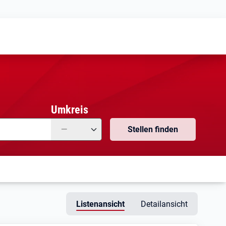
Meine
Vormerkungen
Meine
Stellensuchen
Umkreis
—
Stellen finden
Listenansicht
Detailansicht