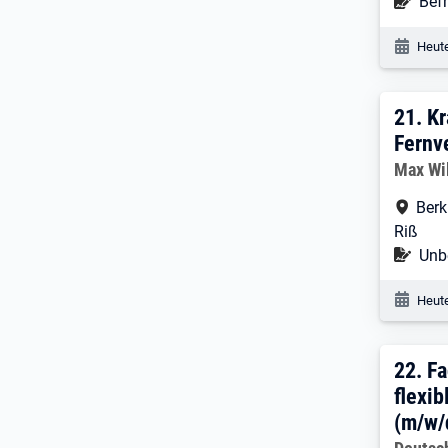
Befr
Befr
Veröf
Heute
21. 
21.
Kr
Fernv
Arbeitg
Max Wi
Arbe
Berk
Riß
Befr
Unbe
Veröf
Heute
22. 
22.
Fa
flexib
(m/w/
Arbeitg