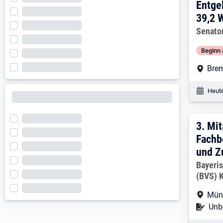
Entge
39,2 
Arbeitg
Senator
Beginn 
Arbe
Bre
Veröf
Heute
3. E
3.
Mit
Fachb
und Z
Arbeitg
Bayeri
(BVS) 
Arbe
Mün
Befr
Unbe