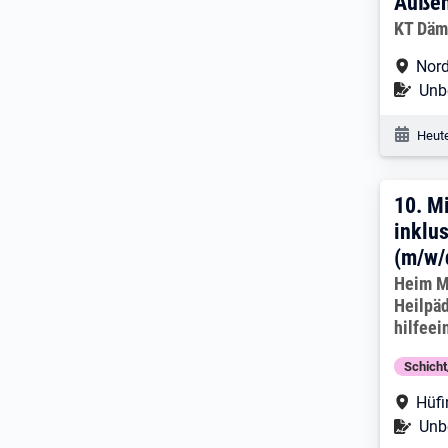
Außen
Arbeitg
KT Dä
Arbe
Nord
Befr
Unbe
Veröf
Heute
10. 
10.
Mi
inklu
(m/w/
Arbeitg
Heim M
Heilpä
hilfeei
Schich
Arbe
Hüf
Befr
Unbe