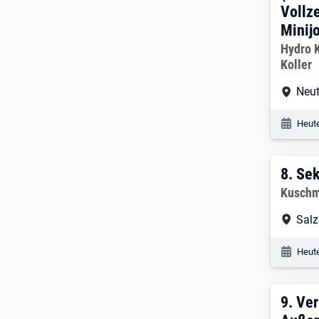
Vollze
Minij
Arbeitg
Hydro K
Koller
Arbe
Neut
Veröf
Heute
8. E
8.
Sek
Arbeitg
Kuschm
Arbe
Salz
Veröf
Heute
9. E
9.
Ver