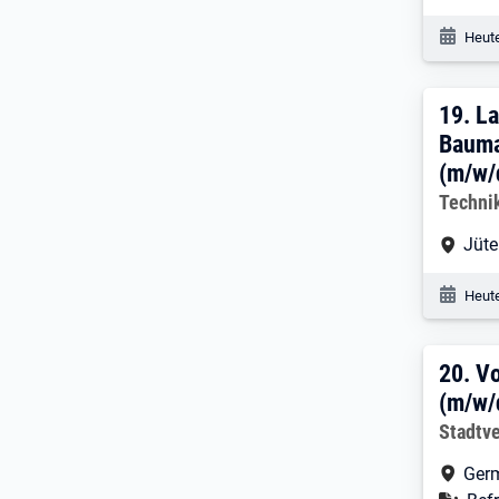
Veröf
Heute
19. 
19.
La
Bauma
(m/w/
Arbeitg
Techni
Arbe
Jüte
Veröf
Heute
20. 
20.
Vo
(m/w/
Arbeitg
Stadtv
Arbe
Ger