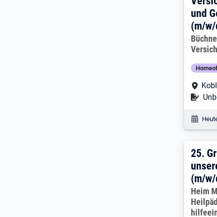
Versi
und G
(m/w/
Arbeitg
Büchne
Versic
Homeof
Arbe
Kob
Befr
Unbe
Veröf
Heute
25. 
25.
Gr
unser
(m/w/
Arbeitg
Heim M
Heilpä
hilfeei