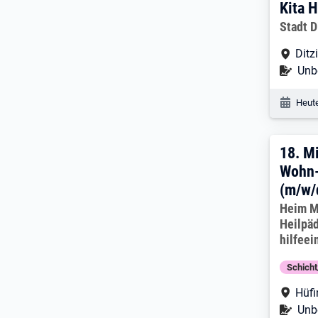
Kita 
Arbeitg
Stadt D
Arbe
Ditz
Befr
Unbe
Veröf
Heute
18. 
18.
Mi
Wohn-
(m/w/
Arbeitg
Heim M
Heilpä
hilfeei
Schich
Arbe
Hüf
Befr
Unbe