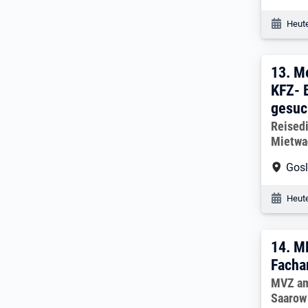
Veröf
Heute
13. 
13.
Me
KFZ- 
gesuc
Arbeitg
Reised
Mietwa
Arbe
Gosl
Veröf
Heute
14. 
14.
MF
Facha
Arbeitg
MVZ am
Saaro