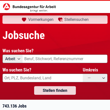
aktuelle Seite:
Startseite
Jobsuche
Ihre Suche
Vormerkungen
Stellensuchen
Jobsuche
Was suchen Sie?
Angebotsart
Was suchen Sie?
Arbeit
Wo suchen Sie?
Umkreis
—
Stellen finden
743.136 Jobs