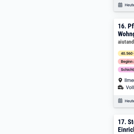
Veröf
Heute
16. 
16.
Pf
Wohng
Arbeitg
aiutan
40.560 
Beginn 
Schich
Arbe
Ilme
Ans
Voll
Veröf
Heute
17. 
17.
St
Einri