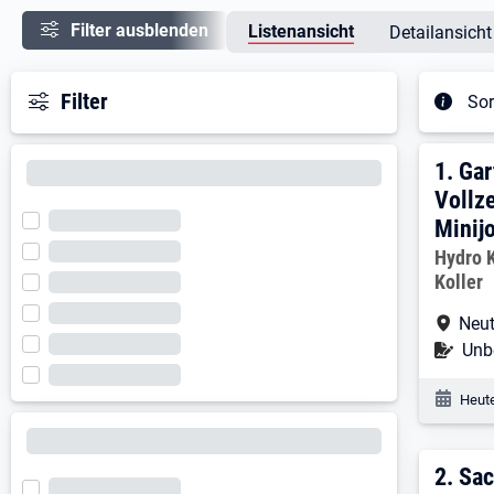
Filter ausblenden
Listenansicht
Detailansicht
Filter
Sor
Ergeb
1. Er
1.
Gar
Vollze
Minij
Arbeitg
Hydro K
Koller
Arbe
Neut
Befr
Unbe
Veröf
Heute
2. E
2.
Sac