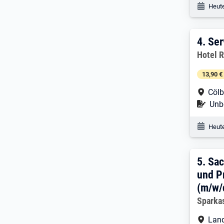
Veröf
Heute
4. E
4.
Ser
Arbeitg
Hotel 
13,90 €
Arbe
Cöl
Befr
Unbe
Veröf
Heute
5. E
5.
Sac
und P
(m/w/
Arbeitg
Sparka
Arbe
Lan