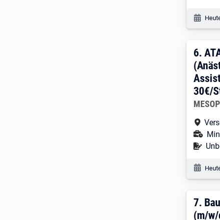
Veröf
Heute
6. E
6.
AT
(Anäs
Assis
30€/S
Arbeitg
MESOPE
Arbe
Vers
Ans
Mini
Befr
Unbe
Veröf
Heute
7. E
7.
Bau
(m/w/