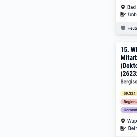
Arbe
Bad
Befr
Unbe
Veröf
Heute
15. 
15.
Wi
Mitar
(Dokt
(2623
Arbeitg
Bergisc
59.324 
Beginn 
Homeof
Arbe
Wup
Befr
Befr