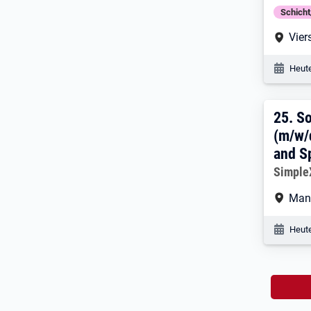
Schich
Arbe
Vier
Veröf
Heute
25. 
25.
So
(m/w/
and S
Arbeitg
Simpl
Arbe
Man
Veröf
Heute