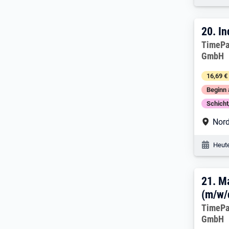
20. 
20.
In
Arbeitg
TimePa
GmbH
16,69 €
Beginn 
Schich
Arbe
Nord
Veröf
Heute
21. 
21.
M
(m/w/
Arbeitg
TimePa
GmbH