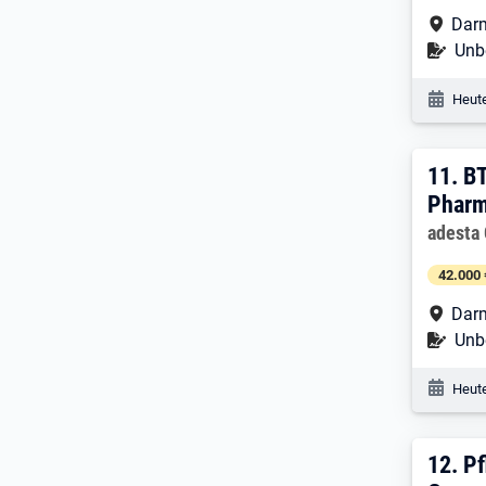
Arbe
Dar
Befr
Unbe
Veröf
Heute
11. 
11.
BT
Pharm
Arbeitg
adesta
42.000 
Arbe
Dar
Befr
Unbe
Veröf
Heute
12. 
12.
Pf