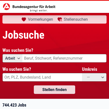
aktuelle Seite:
Startseite
Jobsuche
Ihre Suche
Vormerkungen
Stellensuchen
Jobsuche
Was suchen Sie?
Angebotsart
Was suchen Sie?
Arbeit
Wo suchen Sie?
Umkreis
—
Stellen finden
744.423 Jobs