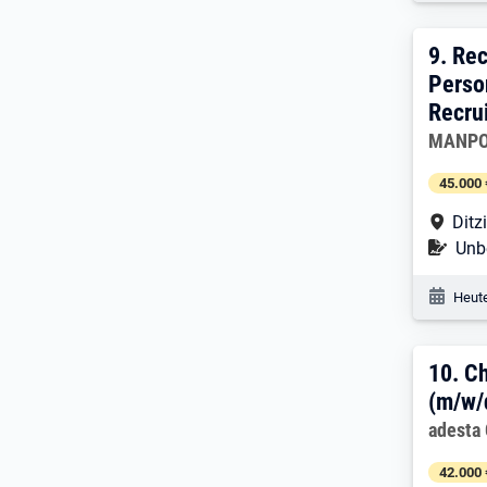
9. E
9.
Rec
Perso
Recru
Arbeitg
MANPO
45.000 
Arbe
Ditz
Befr
Unbe
Veröf
Heute
10. 
10.
Ch
(m/w/
Arbeitg
adesta
42.000 