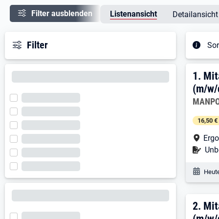
Filter ausblenden
Listenansicht
Detailansicht
Filter
Sor
Ergeb
1. E
1.
Mit
(m/w/
Arbeitg
MANPO
16,50 €
Arbe
Ergo
Befr
Unbe
Veröf
Heute
2. E
2.
Mit
(m/w/