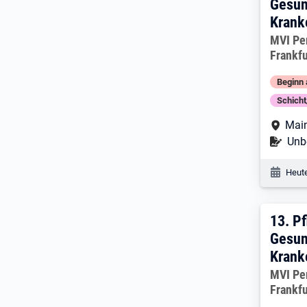
Gesun
Krank
Arbeitg
MVI Pe
Frankfu
Beginn 
Schich
Arbe
Main
Befr
Unbe
Veröf
Heute
13. 
13.
Pf
Gesun
Krank
Arbeitg
MVI Pe
Frankfu