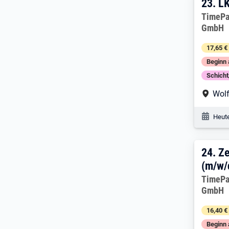
23. 
23.
LK
Arbeitg
TimePa
GmbH
17,65 €
Beginn 
Schich
Arbe
Wol
Veröf
Heute
24. 
24.
Z
(m/w/
Arbeitg
TimePa
GmbH
16,40 €
Beginn 