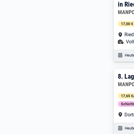
in Ri
Arbeitg
MANPO
17,00 €
Arbe
Ried
Ans
Voll
Veröf
Heute
8. E
8.
Lag
Arbeitg
MANPO
17,65 €
Schich
Arbe
Dor
Veröf
Heute