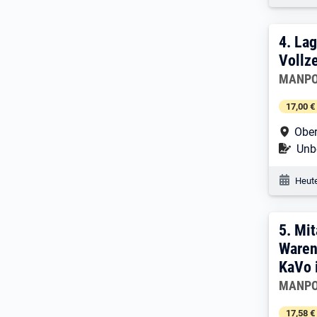
4. Er
4.
Lag
Vollze
Arbeitg
MANPO
17,00 €
Arbe
Obe
Befr
Unbe
Veröf
Heute
5. E
5.
Mit
Waren
KaVo 
Arbeitg
MANPO
17,58 €