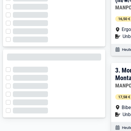
Arbeitg
MANPO
16,50 €
Arbe
Ergo
Befr
Unbe
Veröf
Heute
3. E
3.
Mon
Monta
Arbeitg
MANPO
17,58 €
Arbe
Bibe
Befr
Unbe
Veröf
Heute