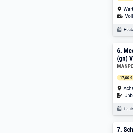
Arbe
Wart
Ans
Voll
Veröf
Heute
6. E
6.
Mec
(gn) V
Arbeitg
MANPO
17,00 €
Arbe
Achs
Befr
Unbe
Veröf
Heute
7. E
7.
Sch