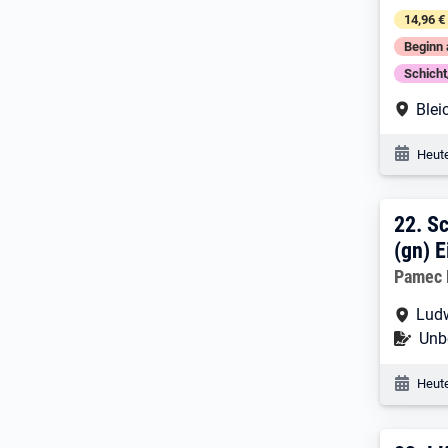
14,96 €
Beginn 
Schich
Arbe
Blei
Veröf
Heute
22. 
22.
Sc
(gn) E
Arbeitg
Pamec 
Arbe
Lud
Befr
Unbe
Veröf
Heute