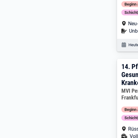
Beginn 
Schich
Arbe
Neu-
Befr
Unbe
Veröf
Heute
14. 
14.
Pf
Gesun
Krank
Arbeitg
MVI Pe
Frankfu
Beginn 
Schich
Arbe
Rüs
Ans
Voll