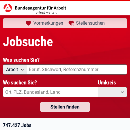
aktuelle Seite:
Startseite
Jobsuche
Ihre Suche
Vormerkungen
Stellensuchen
Jobsuche
Was suchen Sie?
Angebotsart
Was suchen Sie?
Arbeit
Wo suchen Sie?
Umkreis
—
Stellen finden
747.427 Jobs