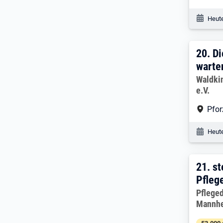
Veröf
Heute
20. 
20.
Di
warte
Arbeitg
Waldki
e.V.
Arbe
Pfo
Veröf
Heute
21. 
21.
st
Pfleg
Arbeitg
Pflege
Mannh