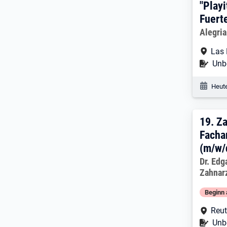
"Playi
Fuert
Arbeitg
Alegri
Arbe
Las 
Befr
Unbe
Veröf
Heute
19. 
19.
Za
Facha
(m/w/d
Arbeitg
Dr. Edg
Zahnar
Beginn 
Arbe
Reut
Befr
Unbe