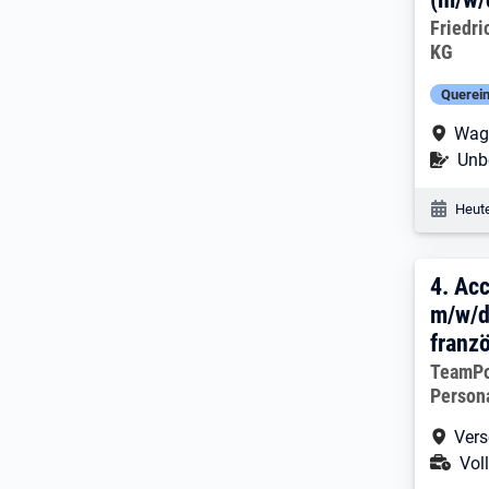
Arbeitg
Friedr
KG
Querein
Arbe
Wag
Befr
Unbe
Veröf
Heute
4. E
4.
Acc
m/w/d
franz
Arbeitg
TeamP
Person
Arbe
Vers
Ans
Voll