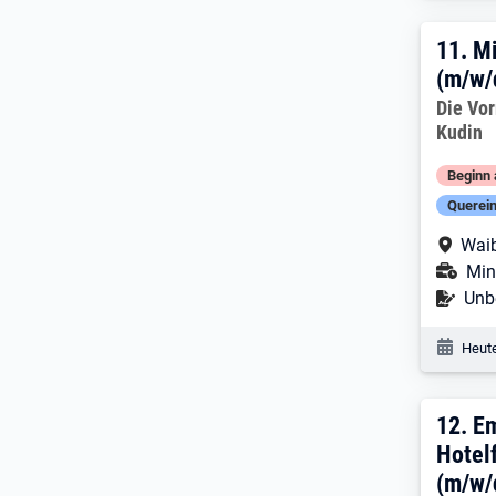
11. 
11.
Mi
(m/w/
Arbeitg
Die Vo
Kudin
Beginn 
Querein
Arbe
Waib
Ans
Mini
Befr
Unbe
Veröf
Heute
12. 
12.
Em
Hotel
(m/w/