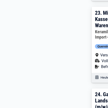
23. 
23.
Mi
Kasse
Waren
Arbeitg
Kerami
Import
Querein
Arbe
Vers
Ans
Voll
Befr
Befr
Veröf
Heute
24. 
24.
Ga
Lands
(m/w/