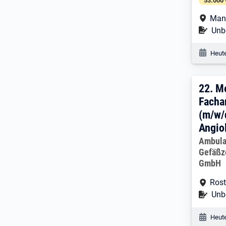
53.000 
Arbe
Man
Befr
Unbe
Veröf
Heute
22. 
22.
Me
Facha
(m/w/
Angio
Arbeitg
Ambula
Gefäßz
GmbH
Arbe
Ros
Befr
Unbe
Veröf
Heute