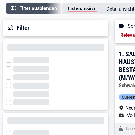
Filter ausblenden
Listenansicht
Detailansicht
Sor
Filter
Sortieru
Relev
Ergeb
1. 
1.
SA
HAUS
BEST
(M/W/
Arbeitg
Schwal
Querein
Arbe
Neum
Ans
Voll
Veröf
Heute