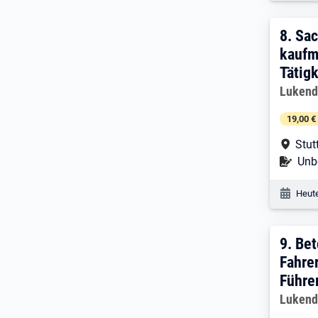
8. E
8.
Sac
kaufm
Tätig
Arbeitg
Lukend
19,00 €
Arbe
Stut
Befr
Unbe
Veröf
Heute
9. E
9.
Bet
Fahre
Führe
Arbeitg
Lukend