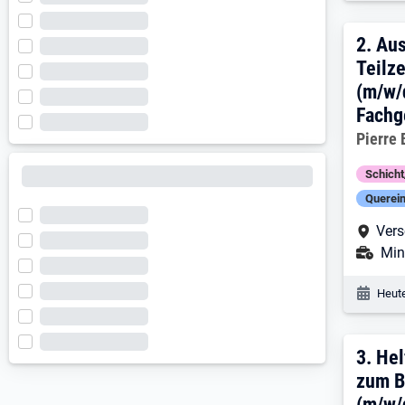
2. E
2.
Aus
Teilze
(m/w/
Fachg
Arbeitg
Pierre
Schich
Querein
Arbe
Vers
Ans
Mini
Veröf
Heute
3. E
3.
Hel
zum B
(m/w/d