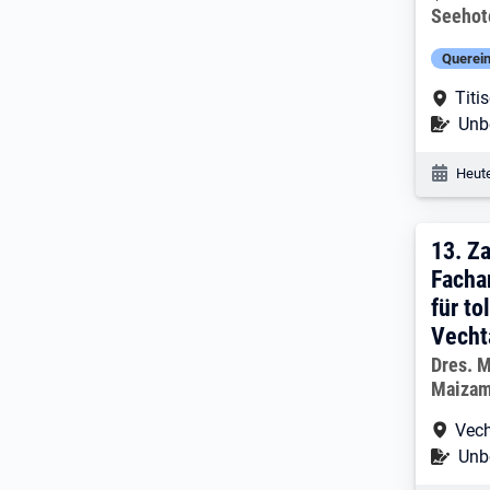
Arbeitg
Seehot
Querein
Arbe
Titi
Befr
Unbe
Veröf
Heute
13. 
13.
Za
Facha
für to
Vecht
Arbeitg
Dres. 
Maizam
Arbe
Vec
Befr
Unbe