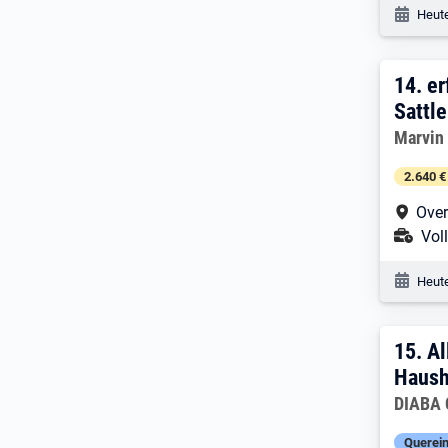
Veröf
Heute
14. 
14.
er
Sattle
Arbeitg
Marvin
2.640 €
Arbe
Over
Ans
Voll
Veröf
Heute
15. 
15.
Al
Haush
Arbeitg
DIABA 
Querein