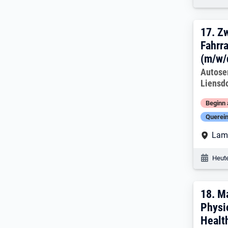
17. 
17.
Zw
Fahrr
(m/w/
Arbeitg
Autoser
Liensd
Beginn 
Querein
Arbe
Lam
Veröf
Heute
18. 
18.
M
Physi
Healt