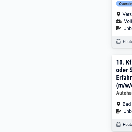
Querein
Arbe
Vers
Ans
Voll
Befr
Unbe
Veröf
Heute
10. 
10.
Kf
oder 
Erfah
(m/w/
Arbeitg
Autoha
Arbe
Bad 
Befr
Unbe
Veröf
Heute