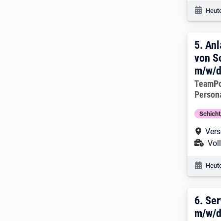
Veröf
Heute
5. E
5.
Anl
von S
m/w/
Arbeitg
TeamP
Person
Schich
Arbe
Vers
Ans
Voll
Veröf
Heute
6. E
6.
Ser
m/w/