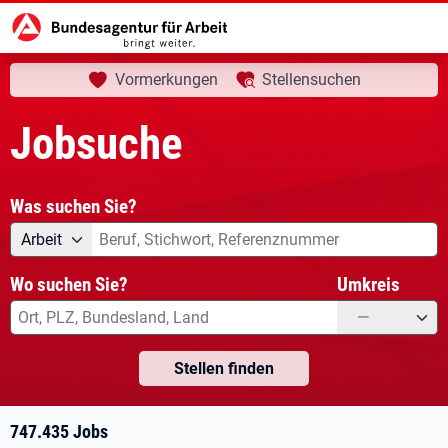
aktuelle Seite:
Startseite
Jobsuche
Ihre Suche
Vormerkungen
Stellensuchen
Jobsuche
Was suchen Sie?
Angebotsart
Was suchen Sie?
Arbeit
Wo suchen Sie?
Umkreis
—
Stellen finden
747.435 Jobs