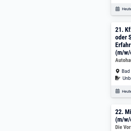
Veröf
Heute
21. 
21.
Kf
oder 
Erfah
(m/w/
Arbeitg
Autoha
Arbe
Bad 
Befr
Unbe
Veröf
Heute
22. 
22.
Mi
(m/w/
Arbeitg
Die Vo