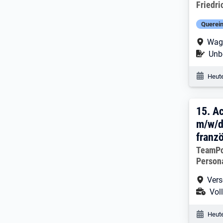
Arbeitg
Friedr
Querein
Arbe
Wag
Befr
Unbe
Veröf
Heute
15. 
15.
A
m/w/d
franz
Arbeitg
TeamP
Person
Arbe
Vers
Ans
Voll
Veröf
Heute