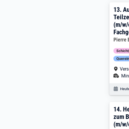
13. 
13.
Au
Teilze
(m/w/
Fachg
Arbeitg
Pierre
Schich
Querein
Arbe
Vers
Ans
Mini
Veröf
Heute
14. 
14.
He
zum B
(m/w/d