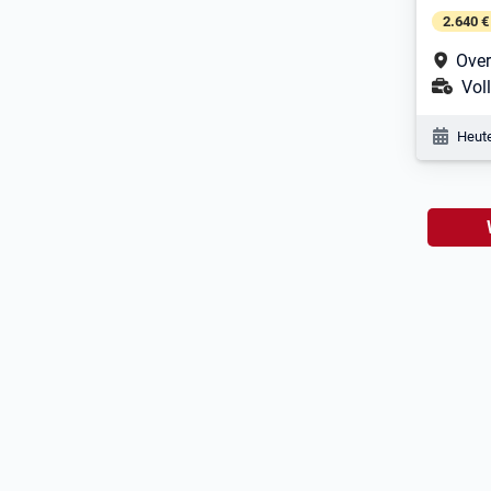
2.640 €
Arbe
Over
Ans
Voll
Veröf
Heute
Nac