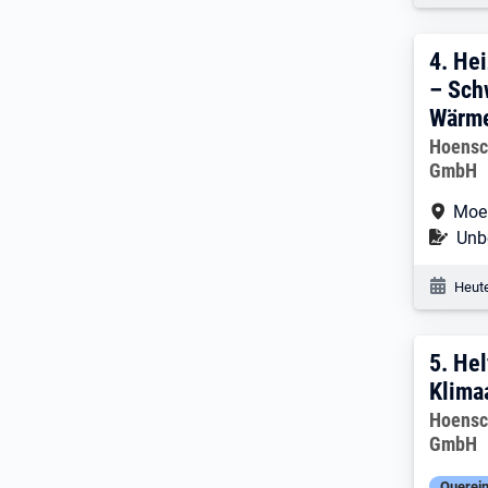
4. E
4.
Hei
– Sch
Wärm
Arbeitg
Hoensc
GmbH
Arbe
Moe
Befr
Unbe
Veröf
Heute
5. E
5.
Hel
Klima
Arbeitg
Hoensc
GmbH
Querein