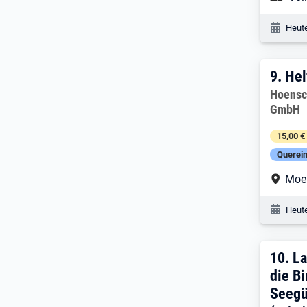
Veröf
Heute
9. E
9.
Hel
Arbeitg
Hoensc
GmbH
15,00 €
Querein
Arbe
Moe
Veröf
Heute
10. 
10.
La
die Bi
Seegü