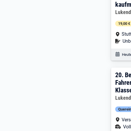
kaufm
Arbeitg
Lukend
19,00 €
Arbe
Stut
Befr
Unbe
Veröf
Heute
20. 
20.
Be
Fahre
Klass
Arbeitg
Lukend
Querein
Arbe
Vers
Ans
Voll