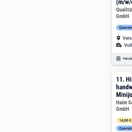
(m/w/
Arbeitg
Qualit
GmbH
Querein
Arbe
Vers
Ans
Voll
Veröf
Heute
11. 
11.
Hi
handw
Minij
Arbeitg
Haim S
GmbH
14,00 €
Querein