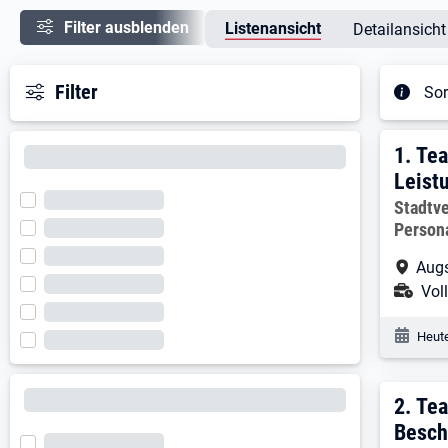
Filter ausblenden
Listenansicht
Detailansicht
Filter
Sor
Ergeb
1. E
1.
Tea
Leist
Arbeitg
Stadtv
Person
Arbe
Augs
Ans
Voll
Veröf
Heute
2. E
2.
Tea
Besc