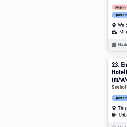
Beginn 
Querein
Arbe
Waib
Ans
Mini
Veröf
Heute
23. 
23.
Em
Hotel
(m/w/
Arbeitg
Seehot
Querein
Arbe
Titi
Befr
Unbe