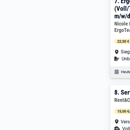
7. E
7.
Erg
(Voll/
m/w/
Arbeitg
Nicole
ErgoTe
22,50 €
Arbe
Sie
Befr
Unbe
Veröf
Heute
8. E
8.
Ser
Arbeitg
Rent&C
15,00 €
Arbe
Vers
Ans
Voll