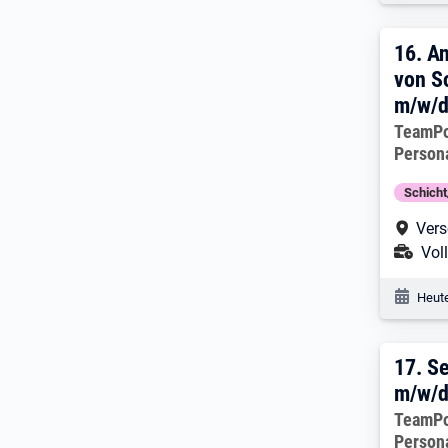
16. 
16.
An
von S
m/w/
Arbeitg
TeamP
Person
Schich
Arbe
Vers
Ans
Voll
Veröf
Heute
17. 
17.
Se
m/w/
Arbeitg
TeamP
Person