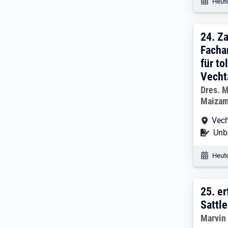
Veröf
Heute
24. 
24.
Za
Facha
für to
Vecht
Arbeitg
Dres. 
Maizam
Arbe
Vec
Befr
Unbe
Veröf
Heute
25. 
25.
er
Sattle
Arbeitg
Marvin