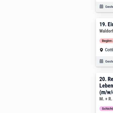
Veröf
Geste
19. E
19.
Ei
Arbeitg
Waldor
Beginn 
Arbe
Cott
Veröf
Geste
20. 
20.
Re
Leben
(m/w/
Arbeitg
M. + R
Schich