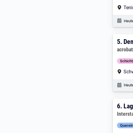
Arbe
Ten
Veröf
Heute
5. E
5.
Dem
Arbeitg
acroba
Schich
Arbe
Sch
Veröf
Heute
6. E
6.
Lag
Arbeitg
Inters
Querein