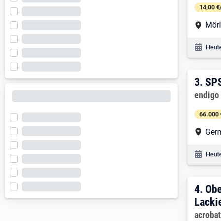
14,00 €
Arbe
Mör
Veröf
Heute
3. E
3.
SPS
Arbeitg
endigo
66.000 
Arbe
Germ
Veröf
Heute
4. E
4.
Obe
Lacki
Arbeitg
acroba