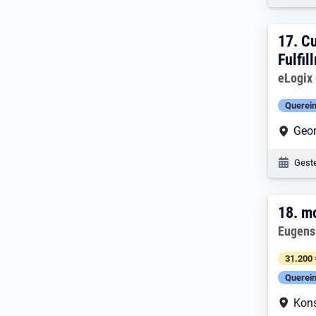
17. 
17.
Cu
Fulfi
Arbeitg
eLogix
Querein
Arbe
Geo
Veröf
Geste
18. 
18.
mo
Arbeitg
Eugens
31.200 
Querein
Arbe
Kon