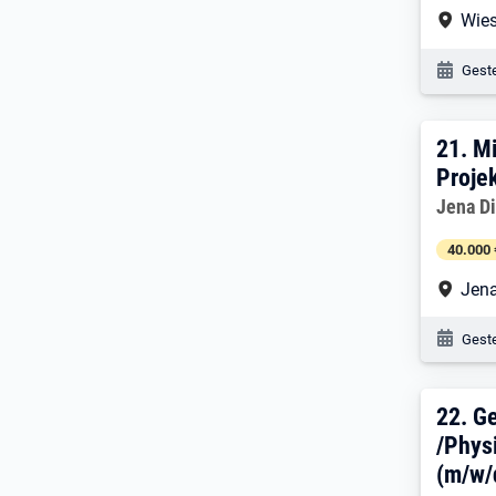
Arbe
Wie
Veröf
Geste
21. 
21.
Mi
Proje
Arbeitg
Jena Di
40.000 
Arbe
Jen
Veröf
Geste
22. 
22.
Ge
/Physi
(m/w/