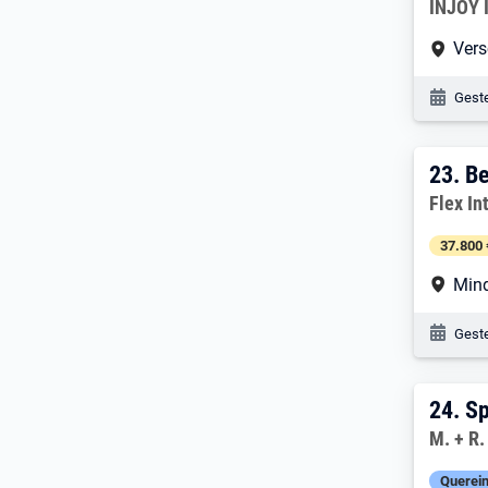
Arbeitg
INJOY I
Arbe
Vers
Veröf
Geste
23. 
23.
Be
Arbeitg
Flex In
37.800 
Arbe
Mind
Veröf
Geste
24. 
24.
Sp
Arbeitg
M. + R
Querein