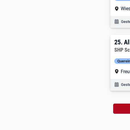
Arbe
Wie
Veröf
Geste
25. 
25.
Al
Arbeitg
SHP Sc
Querein
Arbe
Freu
Veröf
Geste