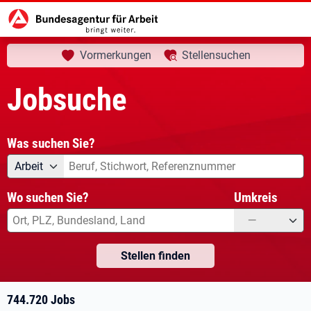
aktuelle Seite:
Startseite
Jobsuche
Ihre Suche
Vormerkungen
Stellensuchen
Jobsuche
Was suchen Sie?
Angebotsart
Was suchen Sie?
Arbeit
Wo suchen Sie?
Umkreis
—
Stellen finden
744.720 Jobs