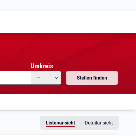
Meine
Vormerkungen
Meine
Stellensuchen
Umkreis
—
Stellen finden
Listenansicht
Detailansicht