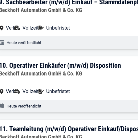
9. Ergebnis: ​Sachbearbeiter (m/w/d) E
9.
​Sachbearbeiter (m/w/d) Einkauf – Stammdatenp
Arbeitgeber:
Beckhoff Automation GmbH & Co. KG
Arbeitsort:
Anstellungsart:
Befristung:
Verl
Vollzeit
Unbefristet
Veröffentlichungsdatum:
Heute veröffentlicht
10. Ergebnis: ​Operativer Einkäufer (m/w
10.
​Operativer Einkäufer (m/w/d) Disposition
Arbeitgeber:
Beckhoff Automation GmbH & Co. KG
Arbeitsort:
Anstellungsart:
Befristung:
Verl
Vollzeit
Unbefristet
Veröffentlichungsdatum:
Heute veröffentlicht
11. Ergebnis: ​Teamleitung (m/w/d) Oper
11.
​Teamleitung (m/w/d) Operativer Einkauf/Dispos
Arbeitgeber:
Beckhoff Automation GmbH & Co. KG