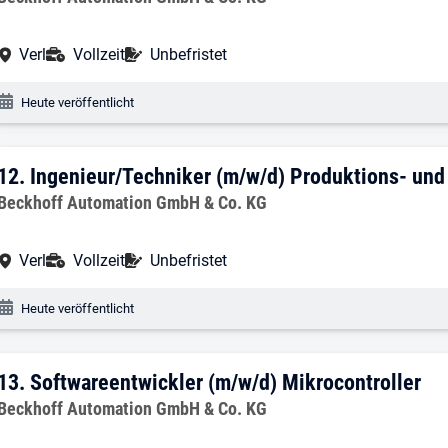
Arbeitsort:
Anstellungsart:
Befristung:
Verl
Vollzeit
Unbefristet
Veröffentlichungsdatum:
Heute veröffentlicht
12. Ergebnis: Ingenieur/Techniker (m/w
12.
Ingenieur/Techniker (m/w/d) Produktions- und
Arbeitgeber:
Beckhoff Automation GmbH & Co. KG
Arbeitsort:
Anstellungsart:
Befristung:
Verl
Vollzeit
Unbefristet
Veröffentlichungsdatum:
Heute veröffentlicht
13. Ergebnis: Softwareentwickler (m/w/d
13.
Softwareentwickler (m/w/d) Mikrocontroller
Arbeitgeber:
Beckhoff Automation GmbH & Co. KG