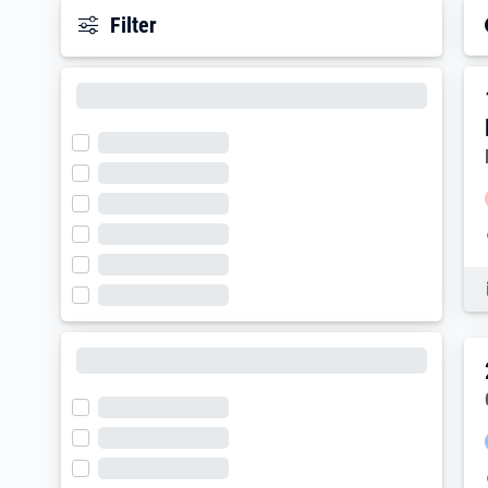
Filter
E