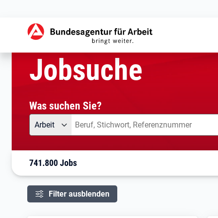
aktuelle Seite:
Startseite
Jobsuche
Ihre Suche
Jobsuche
Was suchen Sie?
Angebotsart
Was suchen Sie?
Arbeit
741.800 Jobs
Filter ausblenden