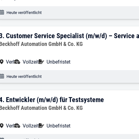
Veröffentlichungsdatum:
Heute veröffentlicht
3. Ergebnis: Customer Service Speciali
3.
Customer Service Specialist (m/w/d) – Service
Arbeitgeber:
Beckhoff Automation GmbH & Co. KG
Arbeitsort:
Anstellungsart:
Befristung:
Verl
Vollzeit
Unbefristet
Veröffentlichungsdatum:
Heute veröffentlicht
4. Ergebnis: ​Entwickler (m/w/d) für Tes
4.
​Entwickler (m/w/d) für Testsysteme
Arbeitgeber:
Beckhoff Automation GmbH & Co. KG
Arbeitsort:
Anstellungsart:
Befristung:
Verl
Vollzeit
Unbefristet