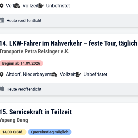
Arbeitsort:
Anstellungsart:
Befristung:
Verl
Vollzeit
Unbefristet
Veröffentlichungsdatum:
Heute veröffentlicht
14. Ergebnis: LKW-Fahrer im Nahverkehr 
14.
LKW-Fahrer im Nahverkehr – feste Tour, täglic
Arbeitgeber:
Transporte Petra Reisinger e.K.
Beginn ab 14.09.2026
Arbeitsort:
Anstellungsart:
Befristung:
Altdorf, Niederbayern
Vollzeit
Unbefristet
Veröffentlichungsdatum:
Heute veröffentlicht
15. Ergebnis: Servicekraft in Teilzeit
15.
Servicekraft in Teilzeit
Arbeitgeber:
Yapeng Deng
14,00 €/Std.
Quereinstieg möglich