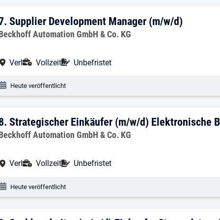
7. Ergebnis: ​Supplier Development Mana
7.
​Supplier Development Manager (m/w/d)​
Arbeitgeber:
Beckhoff Automation GmbH & Co. KG
Arbeitsort:
Anstellungsart:
Befristung:
Verl
Vollzeit
Unbefristet
Veröffentlichungsdatum:
Heute veröffentlicht
8. Ergebnis: Strategischer Einkäufer (m/
8.
Strategischer Einkäufer (m/w/d) Elektronische B
Arbeitgeber:
Beckhoff Automation GmbH & Co. KG
Arbeitsort:
Anstellungsart:
Befristung:
Verl
Vollzeit
Unbefristet
Veröffentlichungsdatum:
Heute veröffentlicht