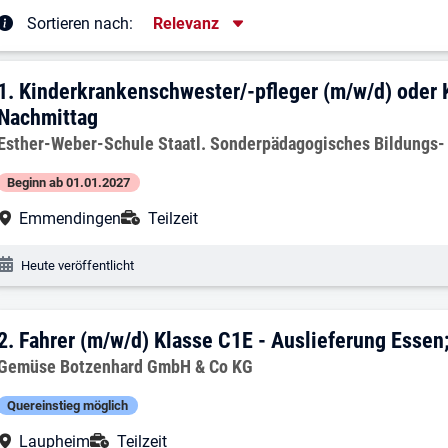
Sortierung
Sortieren nach:
Relevanz
rgebnisliste
1. Ergebnis: Kinderkrankenschwester/-p
1.
Kinderkrankenschwester/-pfleger (m/w/d) oder 
Nachmittag
Arbeitgeber:
Esther-Weber-Schule Staatl. Sonderpädagogisches Bildungs
Beginn ab 01.01.2027
Arbeitsort:
Anstellungsart:
Emmendingen
Teilzeit
Veröffentlichungsdatum:
Heute veröffentlicht
2. Ergebnis: Fahrer (m/w/d) Klasse C1E
2.
Fahrer (m/w/d) Klasse C1E - Auslieferung Esse
Arbeitgeber:
Gemüse Botzenhard GmbH & Co KG
Quereinstieg möglich
Arbeitsort:
Anstellungsart:
Laupheim
Teilzeit