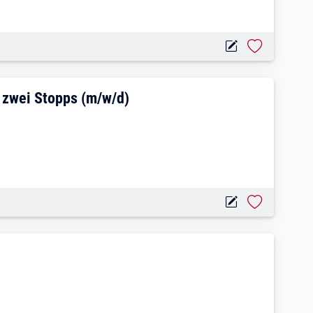
– feste Tour, täglich zwei Stopps (m/w/
h zwei Stopps (m/w/d)