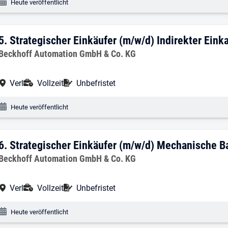
Veröffentlichungsdatum:
Heute veröffentlicht
5. Ergebnis: ​Strategischer Einkäufer (m/
5.
​Strategischer Einkäufer (m/w/d) Indirekter Einka
Arbeitgeber:
Beckhoff Automation GmbH & Co. KG
Arbeitsort:
Anstellungsart:
Befristung:
Verl
Vollzeit
Unbefristet
Veröffentlichungsdatum:
Heute veröffentlicht
6. Ergebnis: Strategischer Einkäufer (m
6.
Strategischer Einkäufer (m/w/d) Mechanische B
Arbeitgeber:
Beckhoff Automation GmbH & Co. KG
Arbeitsort:
Anstellungsart:
Befristung:
Verl
Vollzeit
Unbefristet
Veröffentlichungsdatum:
Heute veröffentlicht