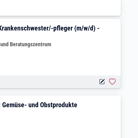
fleger (m/w/d) oder Krankenschwester/-
Krankenschwester/-pfleger (m/w/d) -
- und Beratungszentrum
 - Auslieferung Essen; Gemüse- und Obs
n; Gemüse- und Obstprodukte