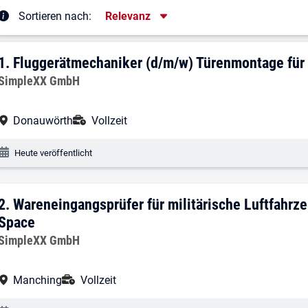
Sortierung
Sortieren nach:
Relevanz
rgebnisliste
1. Ergebnis: Fluggerätmechaniker (d/m
1.
Fluggerätmechaniker (d/m/w) Türenmontage für
Arbeitgeber:
SimpleXX GmbH
Arbeitsort:
Anstellungsart:
Donauwörth
Vollzeit
Veröffentlichungsdatum:
Heute veröffentlicht
2. Ergebnis: Wareneingangsprüfer für m
2.
Wareneingangsprüfer für militärische Luftfahrz
Space
Arbeitgeber:
SimpleXX GmbH
Arbeitsort:
Anstellungsart:
Manching
Vollzeit