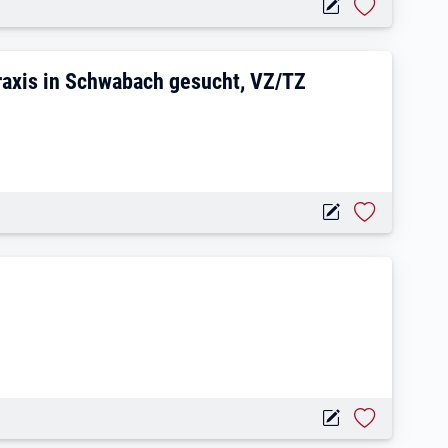
ische Gemeinschaftspraxis in Schwabach
raxis in Schwabach gesucht, VZ/TZ
n