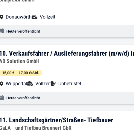
Arbeitsort:
Anstellungsart:
Donauwörth
Vollzeit
Veröffentlichungsdatum:
Heute veröffentlicht
10. Ergebnis: Verkaufsfahrer / Ausliefer
10.
Verkaufsfahrer / Auslieferungsfahrer (m/w/d) i
Arbeitgeber:
AB Solution GmbH
15,00 € – 17,00 €/Std.
Arbeitsort:
Anstellungsart:
Befristung:
Wuppertal
Vollzeit
Unbefristet
Veröffentlichungsdatum:
Heute veröffentlicht
11. Ergebnis: Landschaftsgärtner/Straß
11.
Landschaftsgärtner/Straßen- Tiefbauer
Arbeitgeber:
GaLA - und Tiefbau Brunnert GbR