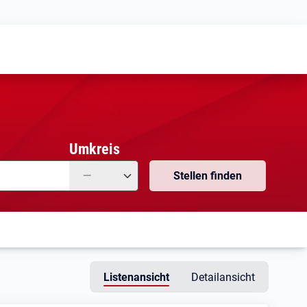
Meine
Vormerkungen
Meine
Stellensuchen
Umkreis
—
Stellen finden
Listenansicht
Detailansicht