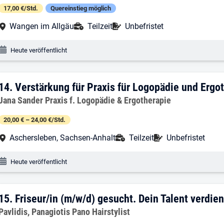
17,00 €/Std.
Quereinstieg möglich
Arbeitsort:
Anstellungsart:
Befristung:
Wangen im Allgäu
Teilzeit
Unbefristet
Veröffentlichungsdatum:
Heute veröffentlicht
14. Ergebnis: Verstärkung für Praxis fü
14.
Verstärkung für Praxis für Logopädie und Ergo
Arbeitgeber:
Jana Sander Praxis f. Logopädie & Ergotherapie
20,00 € – 24,00 €/Std.
Arbeitsort:
Anstellungsart:
Befristung:
Aschersleben, Sachsen-Anhalt
Teilzeit
Unbefristet
Veröffentlichungsdatum:
Heute veröffentlicht
15. Ergebnis: Friseur/in (m/w/d) gesucht
15.
Friseur/in (m/w/d) gesucht. Dein Talent verdien
Arbeitgeber:
Pavlidis, Panagiotis Pano Hairstylist