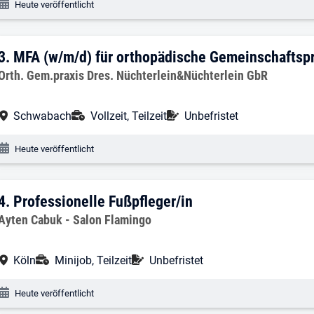
Veröffentlichungsdatum:
Heute veröffentlicht
3. Ergebnis: MFA (w/m/d) für orthopäd
3.
MFA (w/m/d) für orthopädische Gemeinschaftsp
Arbeitgeber:
Orth. Gem.praxis Dres. Nüchterlein&Nüchterlein GbR
Arbeitsort:
Anstellungsart:
Befristung:
Schwabach
Vollzeit, Teilzeit
Unbefristet
Veröffentlichungsdatum:
Heute veröffentlicht
4. Ergebnis: Professionelle Fußpfleger/i
4.
Professionelle Fußpfleger/in
Arbeitgeber:
Ayten Cabuk - Salon Flamingo
Arbeitsort:
Anstellungsart:
Befristung:
Köln
Minijob, Teilzeit
Unbefristet
Veröffentlichungsdatum:
Heute veröffentlicht