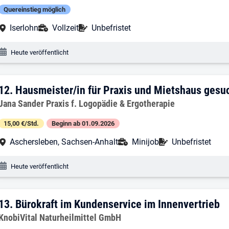
Quereinstieg möglich
Arbeitsort:
Anstellungsart:
Befristung:
Iserlohn
Vollzeit
Unbefristet
Veröffentlichungsdatum:
Heute veröffentlicht
12. Ergebnis: Hausmeister/in für Praxi
12.
Hausmeister/in für Praxis und Mietshaus gesu
Arbeitgeber:
Jana Sander Praxis f. Logopädie & Ergotherapie
15,00 €/Std.
Beginn ab 01.09.2026
Arbeitsort:
Anstellungsart:
Befristung:
Aschersleben, Sachsen-Anhalt
Minijob
Unbefristet
Veröffentlichungsdatum:
Heute veröffentlicht
13. Ergebnis: Bürokraft im Kundenservic
13.
Bürokraft im Kundenservice im Innenvertrieb
Arbeitgeber:
KnobiVital Naturheilmittel GmbH