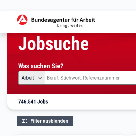
aktuelle Seite:
Startseite
Jobsuche
Ihre Suche
Jobsuche
Was suchen Sie?
Angebotsart
Was suchen Sie?
Arbeit
746.541 Jobs
Filter ausblenden