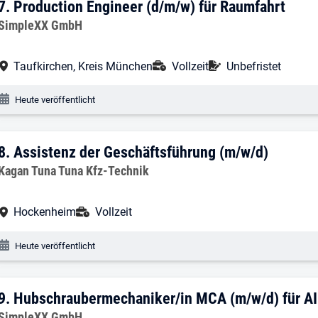
7. Ergebnis: Production Engineer (d/m/
7.
Production Engineer (d/m/w) für Raumfahrt
Arbeitgeber:
SimpleXX GmbH
Arbeitsort:
Anstellungsart:
Befristung:
Taufkirchen, Kreis München
Vollzeit
Unbefristet
Veröffentlichungsdatum:
Heute veröffentlicht
8. Ergebnis: Assistenz der Geschäftsfü
8.
Assistenz der Geschäftsführung (m/w/d)
Arbeitgeber:
Kagan Tuna Tuna Kfz-Technik
Arbeitsort:
Anstellungsart:
Hockenheim
Vollzeit
Veröffentlichungsdatum:
Heute veröffentlicht
9. Ergebnis: Hubschraubermechaniker/i
9.
Hubschraubermechaniker/in MCA (m/w/d) für A
Arbeitgeber:
SimpleXX GmbH