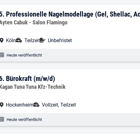
5. Ergebnis: Professionelle Nagelmodella
5.
Professionelle Nagelmodellage (Gel, Shellac, Ac
Arbeitgeber:
Ayten Cabuk - Salon Flamingo
Arbeitsort:
Anstellungsart:
Befristung:
Köln
Teilzeit
Unbefristet
Veröffentlichungsdatum:
Heute veröffentlicht
6. Ergebnis: Bürokraft (m/w/d)
6.
Bürokraft (m/w/d)
Arbeitgeber:
Kagan Tuna Tuna Kfz-Technik
Arbeitsort:
Anstellungsart:
Hockenheim
Vollzeit, Teilzeit
Veröffentlichungsdatum:
Heute veröffentlicht