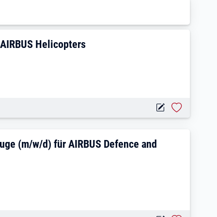
/w) Türenmontage für AIRBUS Helicopter
 AIRBUS Helicopters
ilitärische Luftfahrzeuge (m/w/d) für A
euge (m/w/d) für AIRBUS Defence and