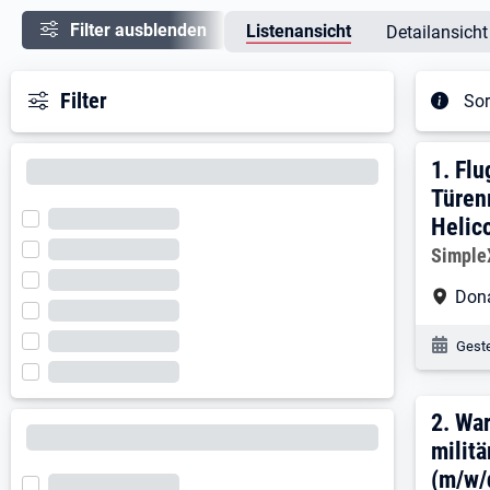
Filter ausblenden
Listenansicht
Detailansicht
Filter
Sor
Ergeb
1. E
1.
Flu
Türen
Helic
Arbeitg
Simpl
Arbe
Don
Veröf
Geste
2. E
2.
War
milit
(m/w/