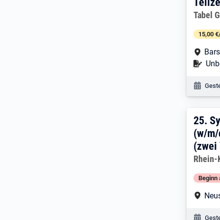
Teilze
Arbeitg
Tabel 
15,00 €
Arbe
Bar
Befr
Unbe
Veröf
Geste
25. 
25.
Sy
(w/m/d
(zwei 
Arbeitg
Rhein-
Beginn 
Arbe
Neu
Veröf
Geste