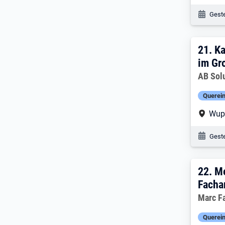
Veröf
Geste
21. 
21.
Ka
im Gr
Arbeitg
AB Sol
Querein
Arbe
Wup
Veröf
Geste
22. 
22.
Me
Facha
Arbeitg
Marc F
Querein