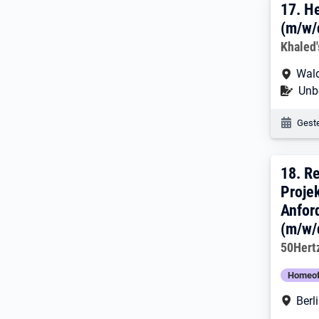
17. 
17.
He
(m/w/
Arbeitg
Khaled
Arbe
Wald
Befr
Unbe
Veröf
Geste
18. 
18.
Re
Proje
Anfor
(m/w/
Arbeitg
50Hert
Homeof
Arbe
Berl