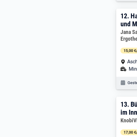
12. 
12.
Ha
und M
Arbeitg
Jana Sa
Ergoth
15,00 €
Arbe
Asch
Ans
Min
Veröf
Geste
13. 
13.
Bü
im In
Arbeitg
KnobiV
17,00 €