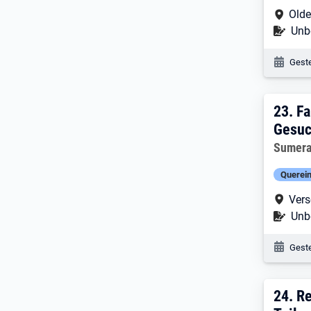
Arbe
Olde
Befr
Unbe
Veröf
Geste
23. 
23.
Fa
Gesuc
Arbeitg
Sumera 
Querein
Arbe
Vers
Befr
Unbe
Veröf
Geste
24. 
24.
Re