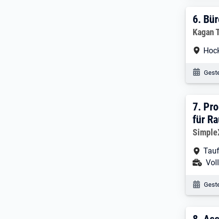
6. E
6.
Bür
Arbeitg
Kagan 
Arbe
Hoc
Veröf
Geste
7. E
7.
Pro
für R
Arbeitg
Simpl
Arbe
Tauf
Ans
Voll
Veröf
Geste