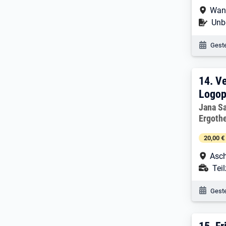
Arbe
Wan
Befr
Unbe
Veröf
Geste
14. 
14.
Ve
Logop
Arbeitg
Jana Sa
Ergoth
20,00 €
Arbe
Asch
Ans
Teil
Veröf
Geste