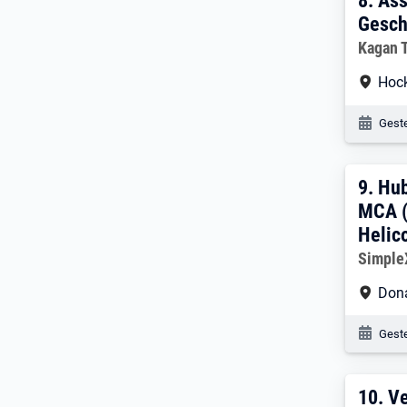
8. E
8.
Ass
Gesch
Arbeitg
Kagan 
Arbe
Hoc
Veröf
Geste
9. E
9.
Hub
MCA (
Helic
Arbeitg
Simpl
Arbe
Don
Veröf
Geste
10. 
10.
Ve