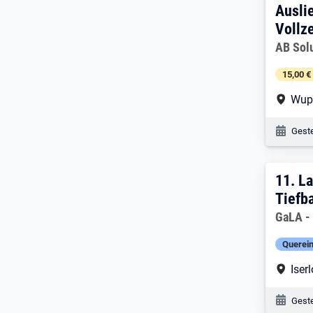
Ausli
Vollze
Arbeitg
AB Sol
15,00 €
Arbe
Wup
Veröf
Geste
11. 
11.
La
Tiefb
Arbeitg
GaLA -
Querein
Arbe
Iser
Veröf
Geste