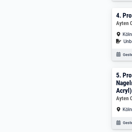
4. E
4.
Pro
Arbeitg
Ayten 
Arbe
Köl
Befr
Unbe
Veröf
Geste
5. E
5.
Pro
Nagel
Acryl)
Arbeitg
Ayten 
Arbe
Köl
Veröf
Geste