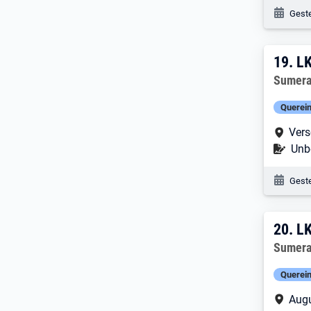
Veröf
Geste
19. 
19.
LK
Arbeitg
Sumera 
Querein
Arbe
Vers
Befr
Unbe
Veröf
Geste
20. 
20.
LK
Arbeitg
Sumera 
Querein
Arbe
Augu