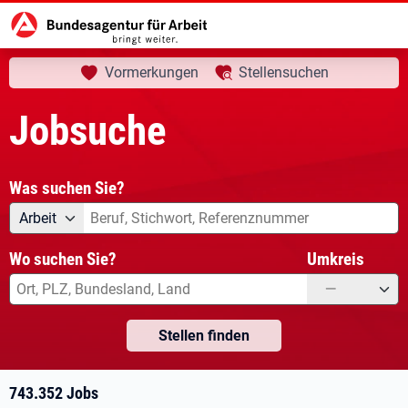
aktuelle Seite:
Startseite
Jobsuche
Ihre Suche
Vormerkungen
Stellensuchen
Jobsuche
Was suchen Sie?
Angebotsart
Was suchen Sie?
Arbeit
Wo suchen Sie?
Umkreis
—
Stellen finden
743.352 Jobs