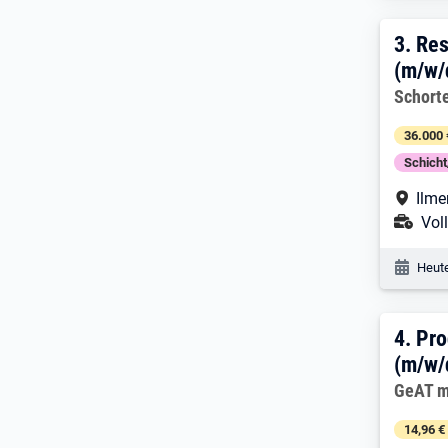
3. E
3.
Res
(m/w/
Arbeitg
Schort
36.000 
Schich
Arbe
Ilme
Ans
Voll
Veröf
Heute
4. E
4.
Pro
(m/w/
Arbeitg
GeAT m
14,96 €