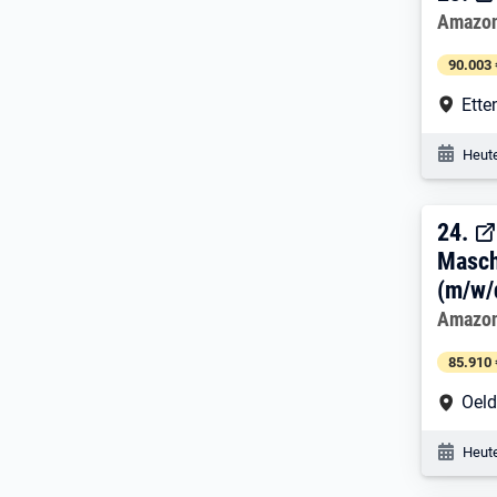
Arbeitg
Amazo
90.003 
Arbe
Ette
Veröf
Heute
24. 
24.
Masch
(m/w/
Arbeitg
Amazo
85.910 
Arbe
Oeld
Veröf
Heute