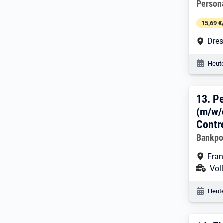
Person
15,69 €
Arbe
Dre
Veröf
Heute
13. 
13.
Pe
(m/w/
Contr
Arbeitg
Bankp
Arbe
Fran
Ans
Voll
Veröf
Heute