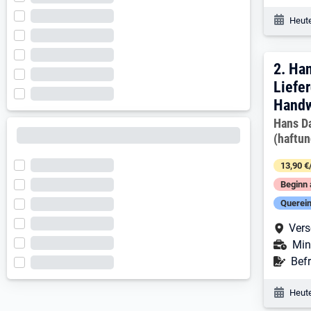
Veröf
Heute
2. E
2.
Han
Liefer
Handw
Arbeitg
Hans D
(haftu
13,90 €
Beginn 
Querein
Arbe
Vers
Ans
Min
Befr
Befr
Veröf
Heute