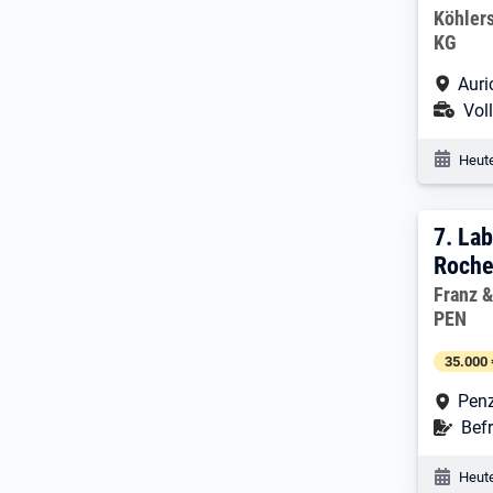
Arbeitg
Köhler
KG
Arbe
Auri
Ans
Voll
Veröf
Heute
7. E
7.
Lab
Roche
Arbeitg
Franz 
PEN
35.000 
Arbe
Pen
Befr
Befr
Veröf
Heute