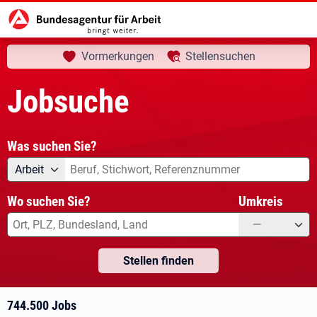
aktuelle Seite:
Startseite
Jobsuche
Ihre Suche
Vormerkungen
Stellensuchen
Jobsuche
Was suchen Sie?
Angebotsart
Was suchen Sie?
Arbeit
Wo suchen Sie?
Umkreis
—
Stellen finden
744.500 Jobs