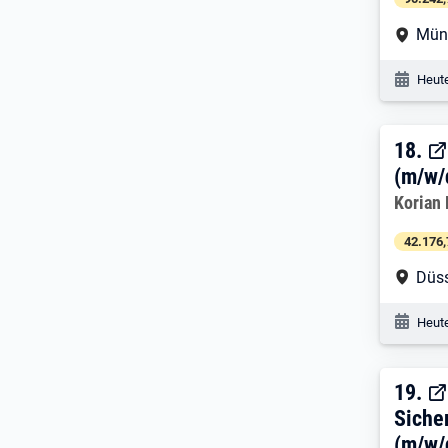
Arbe
Mün
Veröf
Heute
18. 
18.
(m/w/
Arbeitg
Korian
42.176,
Arbe
Düss
Veröf
Heute
19. 
19.
Siche
(m/w/