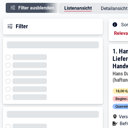
Filter ausblenden
Listenansicht
Detailansicht
Sor
Filter
Sortieru
Relev
Ergeb
1. E
1.
Han
Liefer
Handw
Arbeitg
Hans D
(haftu
18,00 €
Beginn 
Querein
Arbe
Vers
Befr
Befr