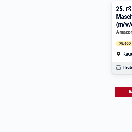
25. 
25.
Masch
(m/w/
Arbeitg
Amazo
75.600 
Arbe
Kaue
Veröf
Heute
W