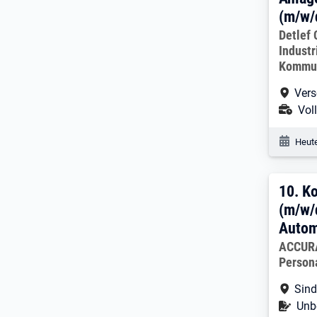
(m/w/
Arbeitg
Detlef
Industr
Kommun
Arbe
Vers
Ans
Voll
Veröf
Heute
10. 
10.
Ko
(m/w/
Autom
Arbeitg
ACCURA
Person
Arbe
Sind
Befr
Unbe