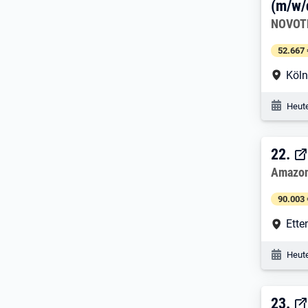
(m/w/
Arbeitg
NOVOT
52.667 
Arbe
Köl
Veröf
Heute
22. 
22.
Arbeitg
Amazo
90.003 
Arbe
Ette
Veröf
Heute
23. 
23.