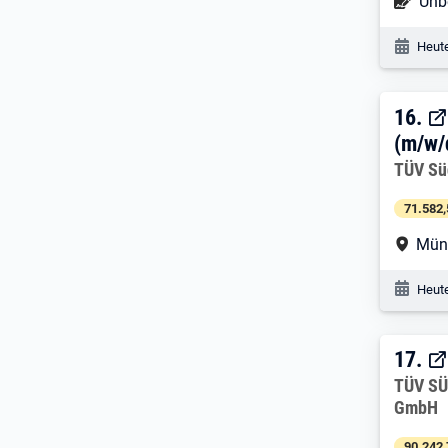
Befr
Unbe
Veröf
Heute
16. 
16.
(m/w/
Arbeitg
TÜV Sü
71.582,
Arbe
Mün
Veröf
Heute
17. 
17.
Arbeitg
TÜV SÜ
GmbH
90.242,