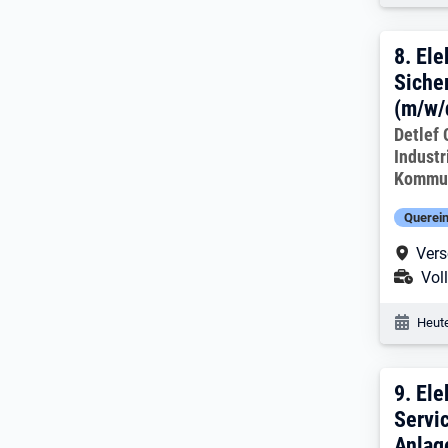
8. Er
8.
Ele
Siche
(m/w/d
Arbeitg
Detlef
Industr
Kommun
Querein
Arbe
Vers
Ans
Voll
Veröf
Heute
9. E
9.
Ele
Servi
Anlag