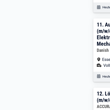
Veröf
Heute
11. 
11.
Au
(m/w/
Elekt
Mecha
Arbeitg
Danish
Arbe
Esse
Ans
Voll
Veröf
Heute
12. 
12.
Lö
(m/w/
Arbeitg
ACCURA