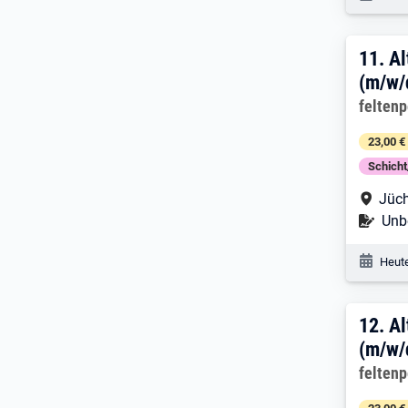
11. 
11.
Al
(m/w/
Arbeitg
felten
23,00 €
Schich
Arbe
Jüc
Befr
Unbe
Veröf
Heute
12. 
12.
Al
(m/w/
Arbeitg
felten