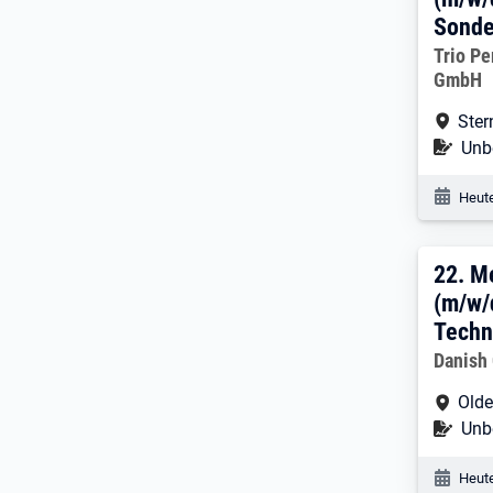
Sonde
Arbeitg
Trio P
GmbH
Arbe
Ster
Befr
Unbe
Veröf
Heute
22. 
22.
Me
(m/w/
Techni
Arbeitg
Danish
Arbe
Olde
Befr
Unbe
Veröf
Heute