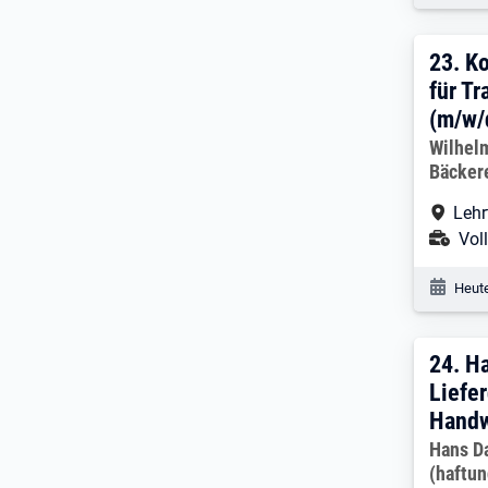
23. 
23.
Ko
für T
(m/w/d
Arbeitg
Wilhelm
Bäcker
Arbe
Lehr
Ans
Voll
Veröf
Heute
24. 
24.
Ha
Liefer
Handw
Arbeitg
Hans D
(haftu