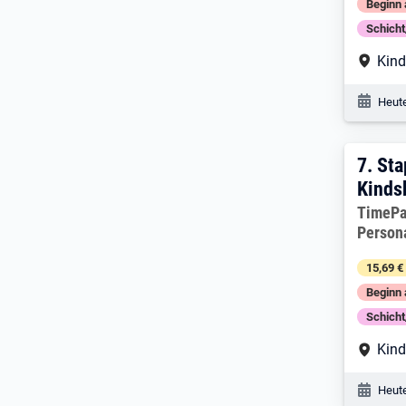
Beginn 
Schich
Arbe
Kind
Veröf
Heute
7. E
7.
Sta
Kinds
Arbeitg
TimePa
Person
15,69 €
Beginn 
Schich
Arbe
Kind
Veröf
Heute