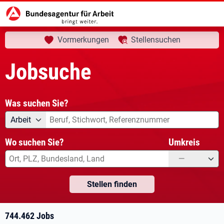
aktuelle Seite:
Startseite
Jobsuche
Ihre Suche
Vormerkungen
Stellensuchen
Jobsuche
Was suchen Sie?
Angebotsart
Was suchen Sie?
Arbeit
Wo suchen Sie?
Umkreis
—
Stellen finden
744.462 Jobs