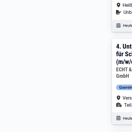
Arbe
Heil
Befr
Unbe
Veröf
Heute
4. E
4.
Unt
für S
(m/w/
Arbeitg
ECHT &
GmbH
Querein
Arbe
Vers
Ans
Teil
Veröf
Heute