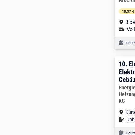
18,37 €
Arbe
Bibe
Ans
Voll
Veröf
Heute
10. 
10.
El
Elektr
Gebäu
Arbeitg
Energie
Heizun
KG
Arbe
Kürt
Befr
Unbe
Veröf
Heute