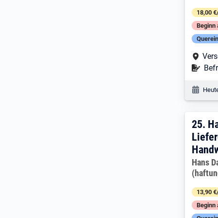
18,00 €
Beginn 
Querein
Arbe
Vers
Befr
Befr
Veröf
Heute
25. 
25.
Ha
Liefer
Handw
Arbeitg
Hans D
(haftu
13,90 €
Beginn 