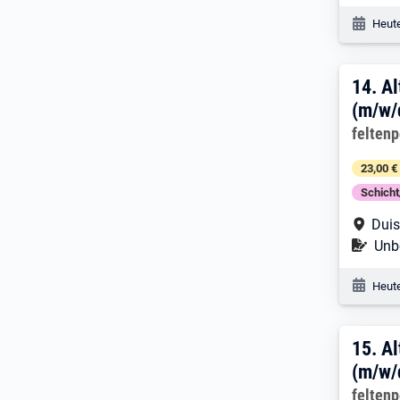
Veröf
Heute
14. 
14.
Al
(m/w/
Arbeitg
felten
23,00 €
Schich
Arbe
Dui
Befr
Unbe
Veröf
Heute
15. 
15.
Al
(m/w/
Arbeitg
felten