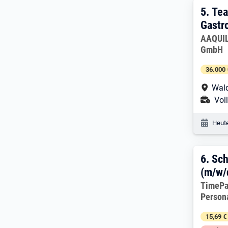
5. E
5.
Tea
Gastr
Arbeitg
AAQUIL
GmbH
36.000 
Arbe
Wald
Ans
Voll
Veröf
Heute
6. E
6.
Sch
(m/w/
Arbeitg
TimePa
Person
15,69 €