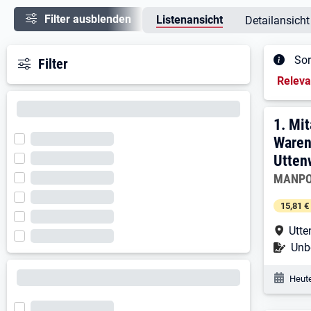
Filter ausblenden
Listenansicht
Detailansicht
Sor
Filter
Sortieru
Relev
Ergeb
1. E
1.
Mit
Waren
Utten
Arbeitg
MANPO
15,81 €
Arbe
Utte
Befr
Unbe
Veröf
Heute