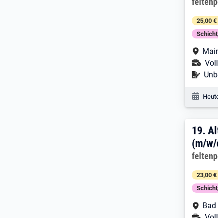
Arbeitg
felten
25,00 €
Schich
Arbe
Mai
Ans
Voll
Befr
Unbe
Veröf
Heute
19. 
19.
Al
(m/w/
Arbeitg
felten
23,00 €
Schich
Arbe
Bad
Ans
Voll