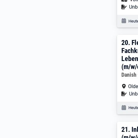
Befr
Unbe
Veröf
Heute
20. 
20.
Fl
Fachk
Leben
(m/w/d
Arbeitg
Danish
Arbe
Olde
Befr
Unbe
Veröf
Heute
21. 
21.
In
(m/w/