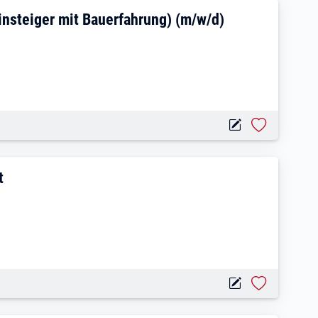
Glasfaser (auch Quereinsteiger mit Bauer
insteiger mit Bauerfahrung) (m/w/d)
r liefern die Qualität
t