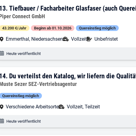
13. Ergebnis: Tiefbauer / Facharbeiter 
13.
Tiefbauer / Facharbeiter Glasfaser (auch Quere
Arbeitgeber:
Piper Connect GmbH
43.200 €/Jahr
Beginn ab 01.10.2026
Quereinstieg möglich
Arbeitsort:
Anstellungsart:
Befristung:
Emmerthal, Niedersachsen
Vollzeit
Unbefristet
Veröffentlichungsdatum:
Heute veröffentlicht
14. Ergebnis: Du verteilst den Katalog, wi
14.
Du verteilst den Katalog, wir liefern die Qualitä
Arbeitgeber:
Muste Sezer SEZ-Vertriebsagentur
Quereinstieg möglich
Arbeitsort:
Anstellungsart:
Verschiedene Arbeitsorte
Vollzeit, Teilzeit
Veröffentlichungsdatum:
Heute veröffentlicht