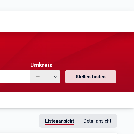
Meine
Vormerkungen
Meine
Stellensuchen
Umkreis
—
Stellen finden
Listenansicht
Detailansicht