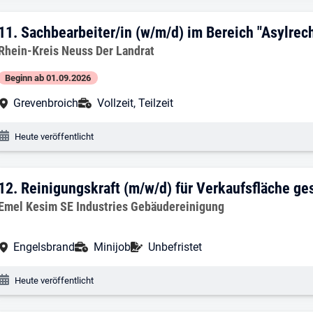
11. Ergebnis: Sachbearbeiter/in (w/m/d)
11.
Sachbearbeiter/in (w/m/d) im Bereich "Asylrec
Arbeitgeber:
Rhein-Kreis Neuss Der Landrat
Beginn ab 01.09.2026
Arbeitsort:
Anstellungsart:
Grevenbroich
Vollzeit, Teilzeit
Veröffentlichungsdatum:
Heute veröffentlicht
12. Ergebnis: Reinigungskraft (m/w/d) f
12.
Reinigungskraft (m/w/d) für Verkaufsfläche ge
Arbeitgeber:
Emel Kesim SE Industries Gebäudereinigung
Arbeitsort:
Anstellungsart:
Befristung:
Engelsbrand
Minijob
Unbefristet
Veröffentlichungsdatum:
Heute veröffentlicht