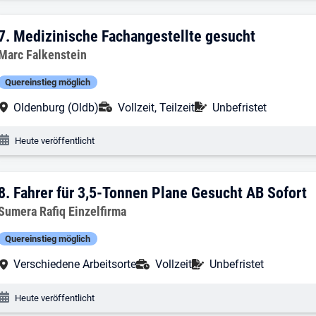
7. Ergebnis: Medizinische Fachangestel
7.
Medizinische Fachangestellte gesucht
Arbeitgeber:
Marc Falkenstein
Quereinstieg möglich
Arbeitsort:
Anstellungsart:
Befristung:
Oldenburg (Oldb)
Vollzeit, Teilzeit
Unbefristet
Veröffentlichungsdatum:
Heute veröffentlicht
8. Ergebnis: Fahrer für 3,5-Tonnen Plan
8.
Fahrer für 3,5-Tonnen Plane Gesucht AB Sofort
Arbeitgeber:
Sumera Rafiq Einzelfirma
Quereinstieg möglich
Arbeitsort:
Anstellungsart:
Befristung:
Verschiedene Arbeitsorte
Vollzeit
Unbefristet
Veröffentlichungsdatum:
Heute veröffentlicht