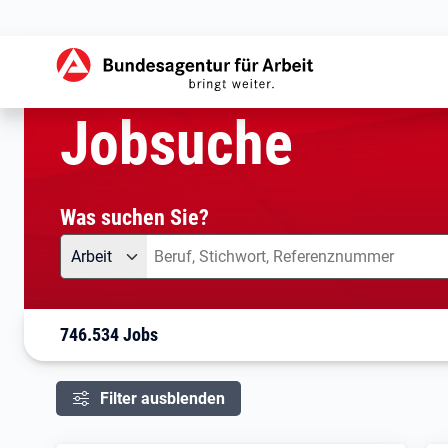
aktuelle Seite:
Startseite
Jobsuche
Ihre Suche
Jobsuche
Was suchen Sie?
Angebotsart
Was suchen Sie?
Arbeit
746.534 Jobs
Filter ausblenden