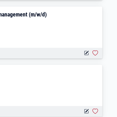
nation & Anforderungsmanagement (m/w/d
smanagement (m/w/d)