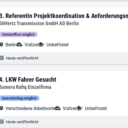
3. Ergebnis: Referentin Projektkoordi
3.
Referentin Projektkoordination & Anforderung
Arbeitgeber:
50Hertz Transmission GmbH AD Berlin
Homeoffice möglich
Arbeitsort:
Anstellungsart:
Befristung:
Berlin
Vollzeit
Unbefristet
Veröffentlichungsdatum:
Heute veröffentlicht
4. Ergebnis: LKW Fahrer Gesucht
4.
LKW Fahrer Gesucht
Arbeitgeber:
Sumera Rafiq Einzelfirma
Quereinstieg möglich
Arbeitsort:
Anstellungsart:
Befristung:
Verschiedene Arbeitsorte
Vollzeit
Unbefristet
Veröffentlichungsdatum:
Heute veröffentlicht