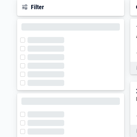
Filter
E