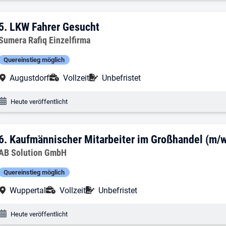
5. Ergebnis: LKW Fahrer Gesucht
5.
LKW Fahrer Gesucht
Arbeitgeber:
Sumera Rafiq Einzelfirma
Quereinstieg möglich
Arbeitsort:
Anstellungsart:
Befristung:
Augustdorf
Vollzeit
Unbefristet
Veröffentlichungsdatum:
Heute veröffentlicht
6. Ergebnis: Kaufmännischer Mitarbeite
6.
Kaufmännischer Mitarbeiter im Großhandel (m/w
Arbeitgeber:
AB Solution GmbH
Quereinstieg möglich
Arbeitsort:
Anstellungsart:
Befristung:
Wuppertal
Vollzeit
Unbefristet
Veröffentlichungsdatum:
Heute veröffentlicht