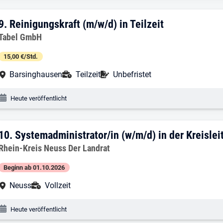
9. Ergebnis: Reinigungskraft (m/w/d) in 
9.
Reinigungskraft (m/w/d) in Teilzeit
Arbeitgeber:
Tabel GmbH
15,00 €/Std.
Arbeitsort:
Anstellungsart:
Befristung:
Barsinghausen
Teilzeit
Unbefristet
Veröffentlichungsdatum:
Heute veröffentlicht
10. Ergebnis: Systemadministrator/in (w/m
10.
Systemadministrator/in (w/m/d) in der Kreisleit
Arbeitgeber:
Rhein-Kreis Neuss Der Landrat
Beginn ab 01.10.2026
Arbeitsort:
Anstellungsart:
Neuss
Vollzeit
Veröffentlichungsdatum:
Heute veröffentlicht