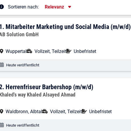
Sortierung
Sortieren nach:
Relevanz
rgebnisliste
1. Ergebnis: Mitarbeiter Marketing und 
1.
Mitarbeiter Marketing und Social Media (m/w/d)
Arbeitgeber:
AB Solution GmbH
Arbeitsort:
Anstellungsart:
Befristung:
Wuppertal
Vollzeit, Teilzeit
Unbefristet
Veröffentlichungsdatum:
Heute veröffentlicht
2. Ergebnis: Herrenfriseur Barbershop (
2.
Herrenfriseur Barbershop (m/w/d)
Arbeitgeber:
Khaled's way Khaled Alsayed Ahmad
Arbeitsort:
Anstellungsart:
Befristung:
Waldbronn, Albtal
Vollzeit, Teilzeit
Unbefristet
Veröffentlichungsdatum:
Heute veröffentlicht