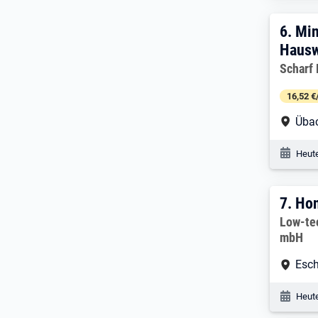
6. E
6.
Min
Hausw
Arbeitg
Scharf
16,52 €
Arbe
Üba
Veröf
Heute
7. E
7.
Hon
Arbeitg
Low-te
mbH
Arbe
Esch
Veröf
Heute