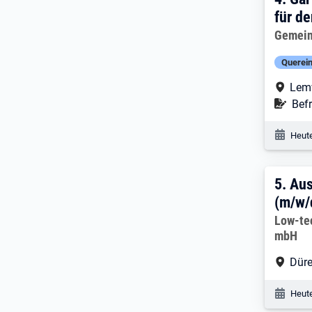
4. E
für d
Arbeitg
Gemein
Querein
Arbe
Lem
Befr
Befr
Veröf
Heute
5. E
5.
Aus
(m/w/
Arbeitg
Low-te
mbH
Arbe
Düre
Veröf
Heute