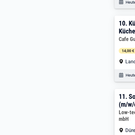
Veröf
Heute
10. 
10.
Kü
Küche
Arbeitg
Cafe G
14,00 €
Arbe
Land
Veröf
Heute
11. 
11.
So
(m/w/
Arbeitg
Low-te
mbH
Arbe
Düre