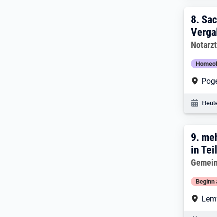
8. E
8.
Sac
Verga
Arbeitg
Notarz
Homeof
Arbe
Pog
Veröf
Heute
9. E
9.
meh
in Tei
Arbeitg
Gemein
Beginn 
Arbe
Lem