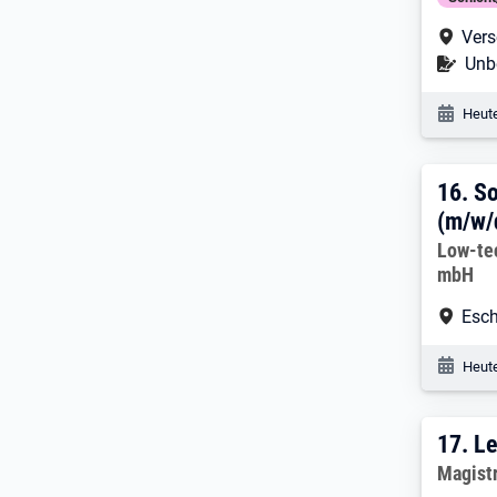
Arbe
Vers
Befr
Unbe
Veröf
Heute
16. 
16.
So
(m/w/d
Arbeitg
Low-te
mbH
Arbe
Esch
Veröf
Heute
17. 
17.
Le
Arbeitg
Magist