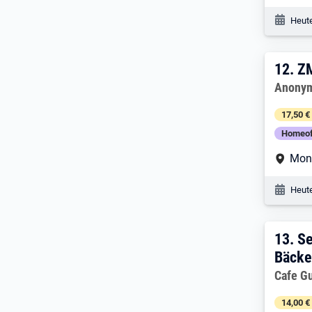
Veröf
Heute
12. 
12.
Z
Arbeitg
Anonym
17,50 €
Homeof
Arbe
Mon
Veröf
Heute
13. 
13.
Se
Bäcke
Arbeitg
Cafe G
14,00 €