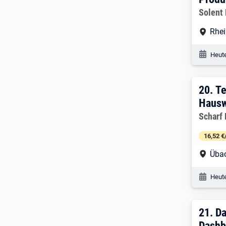
Arbeitg
Solent
Arbe
Rhe
Veröf
Heute
20. 
20.
Te
Hausw
Arbeitg
Scharf
16,52 €
Arbe
Üba
Veröf
Heute
21. 
21.
Da
Dashb