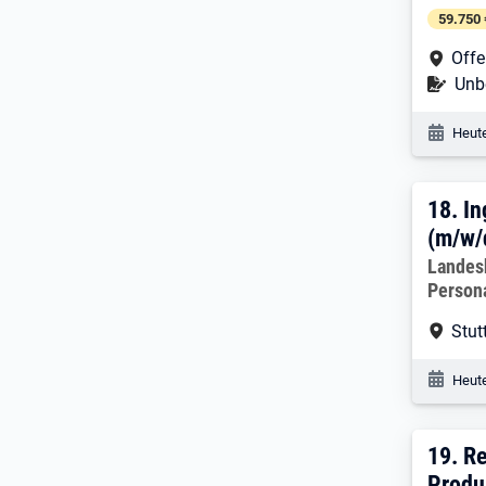
59.750 
Arbe
Off
Befr
Unbe
Veröf
Heute
18. 
18.
In
(m/w/
Arbeitg
Landes
Person
Arbe
Stut
Veröf
Heute
19. 
19.
Re
Produ