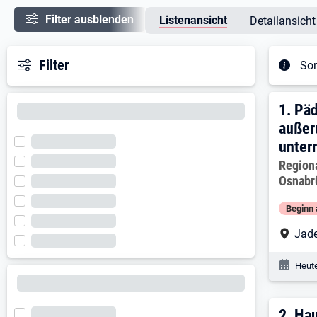
Filter ausblenden
Listenansicht
Detailansicht
Filter
Sor
Ergeb
1. E
1.
Päd
außer
unter
Arbeitg
Regiona
Osnabr
Beginn 
Arbe
Jad
Veröf
Heute
2.
Hau