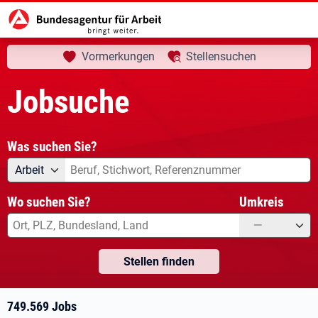
aktuelle Seite:
Startseite
Jobsuche
Ihre Suche
Vormerkungen
Stellensuchen
Jobsuche
Was suchen Sie?
Angebotsart
Was suchen Sie?
Arbeit
Wo suchen Sie?
Umkreis
—
Stellen finden
749.569 Jobs