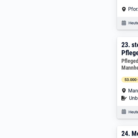
Arbe
Pfo
Veröf
Heute
23. 
23.
st
Pfleg
Arbeitg
Pflege
Mannh
53.000 
Arbe
Man
Befr
Unbe
Veröf
Heute
24. 
24.
Me