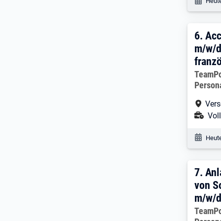
Veröf
Heute
6. E
6.
Acc
m/w/d
franz
Arbeitg
TeamP
Person
Arbe
Vers
Ans
Voll
Veröf
Heute
7. E
7.
Anl
von S
m/w/
Arbeitg
TeamP