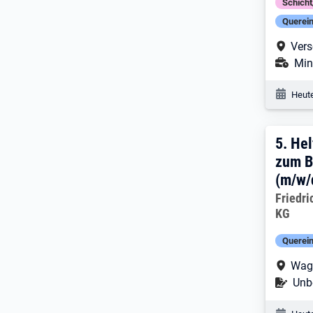
Schich
Querein
Arbe
Vers
Ans
Mini
Veröf
Heute
5. E
5.
Hel
zum B
(m/w/d
Arbeitg
Friedr
KG
Querein
Arbe
Wag
Befr
Unbe