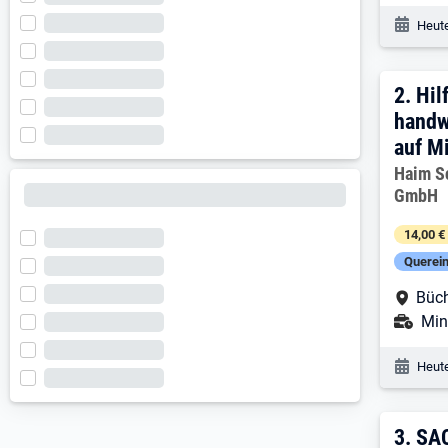
Veröf
Heute
2. E
2.
Hil
handw
auf M
Arbeitg
Haim S
GmbH
14,00 €
Querein
Arbe
Büc
Ans
Min
Veröf
Heute
3. 
3.
SA