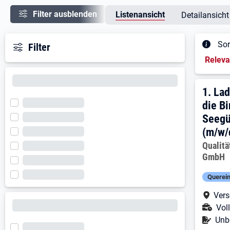
Filter ausblenden
Listenansicht
Detailansicht
Sor
Filter
Sortieru
Relev
Ergeb
1. E
1.
Lad
die Bi
Seegü
(m/w/
Arbeitg
Qualit
GmbH
Querein
Arbe
Vers
Ans
Voll
Befr
Unbe