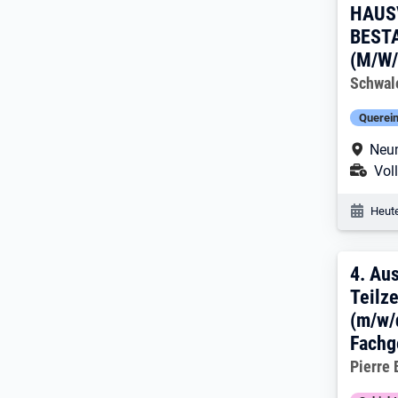
HAUS
BEST
(M/W/
Arbeitg
Schwal
Querein
Arbe
Neum
Ans
Voll
Veröf
Heute
4. E
4.
Aus
Teilze
(m/w/
Fachg
Arbeitg
Pierre