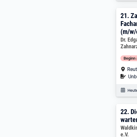
21. 
21.
Za
Facha
(m/w/d
Arbeitg
Dr. Edg
Zahnar
Beginn 
Arbe
Reut
Befr
Unbe
Veröf
Heute
22. 
22.
Di
warte
Arbeitg
Waldki
e.V.