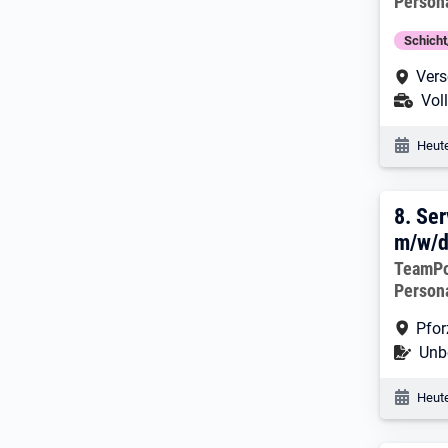
Person
Schich
Arbe
Vers
Ans
Voll
Veröf
Heute
8. E
8.
Ser
m/w/
Arbeitg
TeamP
Person
Arbe
Pfo
Befr
Unbe
Veröf
Heute