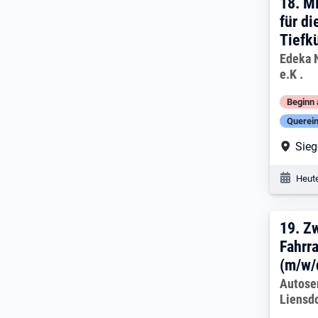
18. 
18.
Mi
für di
Tiefk
Arbeitg
Edeka 
e.K .
Beginn 
Querein
Arbe
Sie
Veröf
Heute
19. 
19.
Zw
Fahrr
(m/w/
Arbeitg
Autoser
Liensd