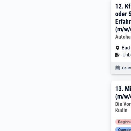
12. 
12.
Kf
oder 
Erfah
(m/w/
Arbeitg
Autoha
Arbe
Bad 
Befr
Unbe
Veröf
Heute
13. 
13.
Mi
(m/w/
Arbeitg
Die Vo
Kudin
Beginn 
Querein