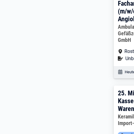
Facha
(m/w/
Angio
Arbeitg
Ambula
Gefäßz
GmbH
Arbe
Ros
Befr
Unbe
Veröf
Heute
25. 
25.
Mi
Kasse
Waren
Arbeitg
Kerami
Import