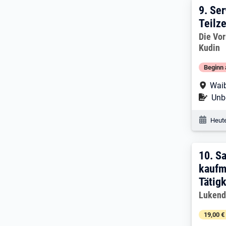
9. Er
9.
Ser
Teilze
Arbeitg
Die Vo
Kudin
Beginn 
Arbe
Waib
Befr
Unbe
Veröf
Heute
10. 
10.
Sa
kaufm
Tätig
Arbeitg
Lukend
19,00 €