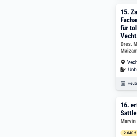
15. 
15.
Za
Facha
für to
Vecht
Arbeitg
Dres. 
Maizam
Arbe
Vec
Befr
Unbe
Veröf
Heute
16. 
16.
er
Sattle
Arbeitg
Marvin
2.640 €