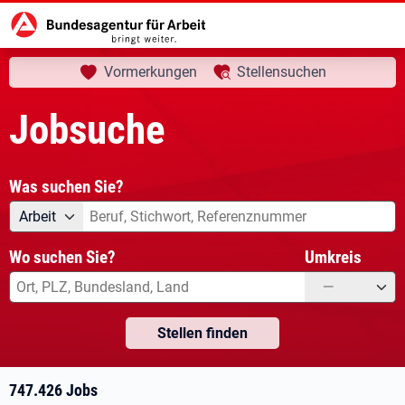
aktuelle Seite:
Startseite
Jobsuche
Ihre Suche
Vormerkungen
Stellensuchen
Jobsuche
Was suchen Sie?
Angebotsart
Was suchen Sie?
Arbeit
Wo suchen Sie?
Umkreis
—
Stellen finden
747.426 Jobs