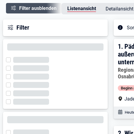
Filter ausblenden
Listenansicht
Detailansicht
Filter
Sor
Ergeb
1. E
1.
Päd
außer
unter
Arbeitg
Regiona
Osnabr
Beginn 
Arbe
Jad
Veröf
Heute
2.
Wir