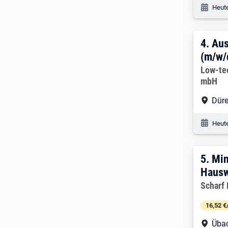
Veröf
Heute
4. E
4.
Aus
(m/w/
Arbeitg
Low-te
mbH
Arbe
Düre
Veröf
Heute
5. E
5.
Min
Hausw
Arbeitg
Scharf
16,52 €
Arbe
Üba