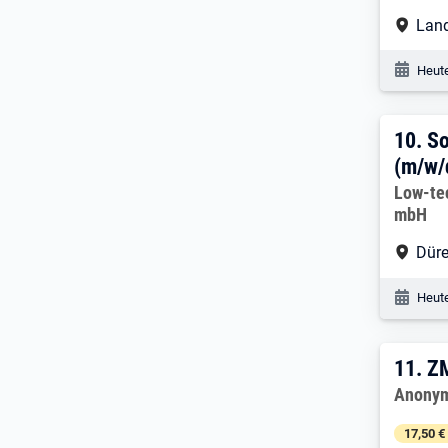
Arbe
Land
Veröf
Heute
10. 
10.
So
(m/w/
Arbeitg
Low-te
mbH
Arbe
Düre
Veröf
Heute
11. 
11.
Z
Arbeitg
Anonym
17,50 €