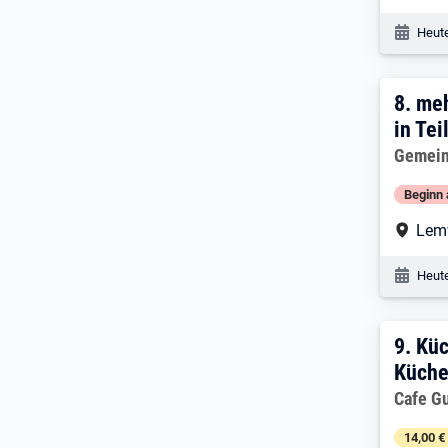
Veröf
Heute
8. E
8.
meh
in Tei
Arbeitg
Gemein
Beginn 
Arbe
Lem
Veröf
Heute
9. E
9.
Küc
Küche
Arbeitg
Cafe G
14,00 €