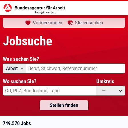
aktuelle Seite:
Startseite
Jobsuche
Ihre Suche
Vormerkungen
Stellensuchen
Jobsuche
Was suchen Sie?
Angebotsart
Was suchen Sie?
Arbeit
Wo suchen Sie?
Umkreis
—
Stellen finden
749.570 Jobs