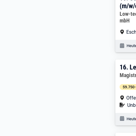
(m/w/d
Arbeitg
Low-te
mbH
Arbe
Esch
Veröf
Heute
16. 
16.
Le
Arbeitg
Magist
59.750 
Arbe
Off
Befr
Unbe
Veröf
Heute