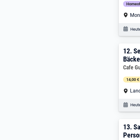
Homeof
Arbe
Mon
Veröf
Heute
12. 
12.
Se
Bäcke
Arbeitg
Cafe G
14,00 €
Arbe
Land
Veröf
Heute
13. 
13.
Sa
Perso