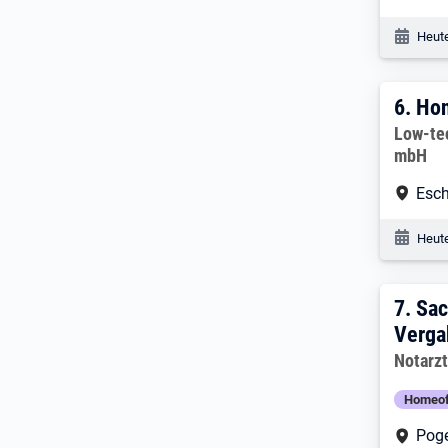
Veröf
Heute
6. E
6.
Hon
Arbeitg
Low-te
mbH
Arbe
Esch
Veröf
Heute
7. E
7.
Sac
Verga
Arbeitg
Notarz
Homeof
Arbe
Pog