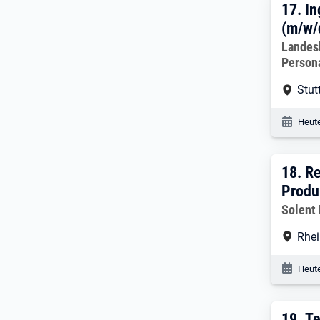
17. 
17.
In
(m/w/
Arbeitg
Landes
Person
Arbe
Stut
Veröf
Heute
18. 
18.
Re
Produ
Arbeitg
Solent
Arbe
Rhe
Veröf
Heute
19.
Te