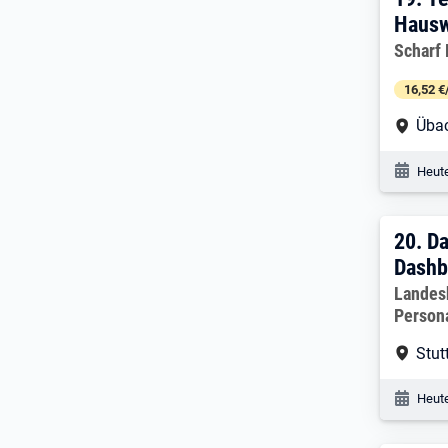
19. 
Hausw
Arbeitg
Scharf
16,52 €
Arbe
Üba
Veröf
Heute
20. 
20.
Da
Dashb
Arbeitg
Landes
Person
Arbe
Stut
Veröf
Heute