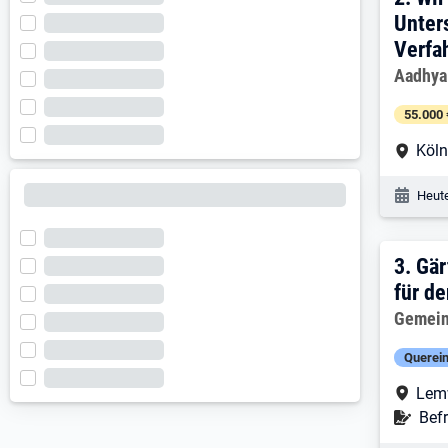
2. E
Unter
Verfa
Arbeitg
Aadhya
55.000 
Arbe
Köl
Veröf
Heute
3. E
3.
Gär
für d
Arbeitg
Gemein
Querein
Arbe
Lem
Befr
Befr