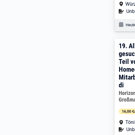
Arbe
Wür
Befr
Unbe
Veröf
Heute
19. 
19.
Al
gesuc
Teil 
Homec
Mitarb
di
Arbeitg
Horizo
Großma
16,00 €
Arbe
Töni
Befr
Unbe