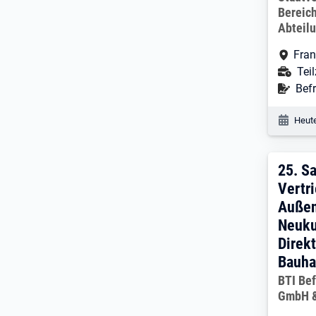
Bereich
Abteil
Arbe
Fran
Ans
Teil
Befr
Befr
Veröf
Heute
25. 
25.
Sa
Vertr
Außen
Neuku
Direkt
Bauh
Arbeitg
BTI Be
GmbH &