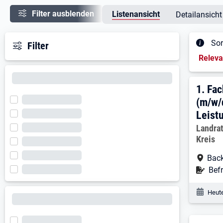
Filter ausblenden
Listenansicht
Detailansicht
Sor
Filter
Sortieru
Relev
Ergeb
1. E
1.
Fac
(m/w/
Leist
Arbeitg
Landra
Kreis
Arbe
Bac
Befr
Befr
Veröf
Heute