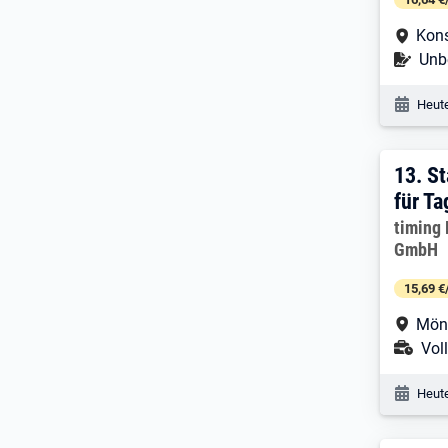
Arbe
Kon
Befr
Unbe
Veröf
Heute
13. 
13.
St
für Ta
Arbeitg
timing 
GmbH
15,69 €
Arbe
Mön
Ans
Voll
Veröf
Heute