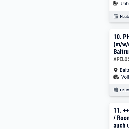
Befr
Unbe
Veröf
Heute
10. 
10.
P
(m/w/
Balt
Arbeitg
APELO
Arbe
Bal
Ans
Voll
Veröf
Heute
11. 
11.
+
/ Roo
auch u