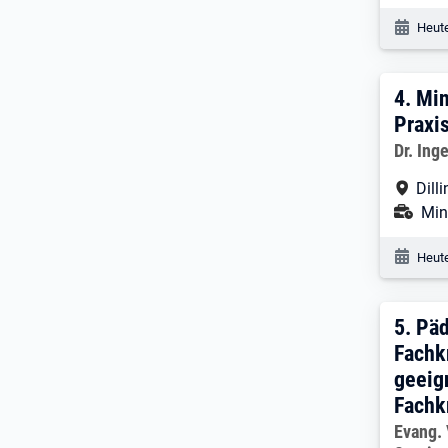
Veröf
Heute
4. E
4.
Min
Praxi
Arbeitg
Dr. Ing
Arbe
Dill
Ans
Min
Veröf
Heute
5. E
5.
Päd
Fachk
geeig
Fachk
Arbeitg
Evang.