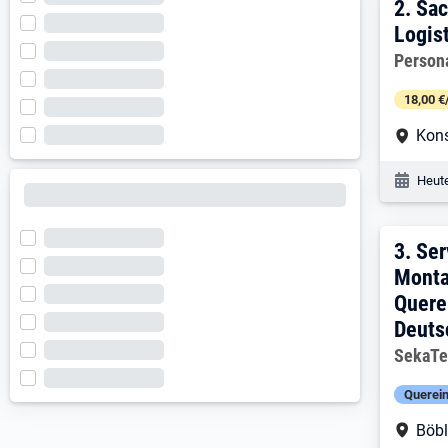
2. E
2.
Sac
Logis
Arbeitg
Person
18,00 €
Arbe
Kon
Veröf
Heute
3. E
3.
Ser
Monta
Quere
Deuts
Arbeitg
SekaTe
Querein
Arbe
Böbl