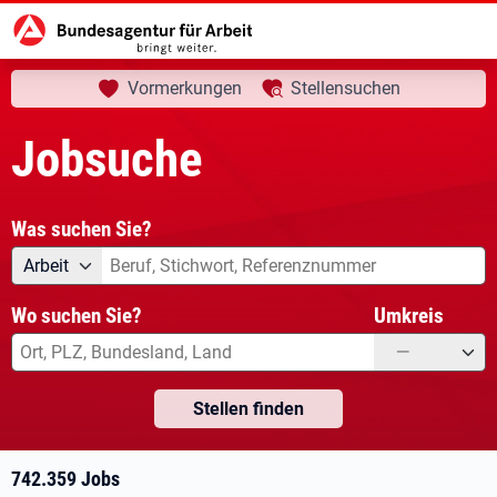
aktuelle Seite:
Startseite
Jobsuche
Ihre Suche
Vormerkungen
Stellensuchen
Jobsuche
Was suchen Sie?
Angebotsart
Was suchen Sie?
Arbeit
Wo suchen Sie?
Umkreis
—
Stellen finden
742.359 Jobs