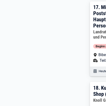
17. 
17.
Mi
Posts
Haupt
Perso
Arbeitg
Landra
und Pe
Beginn 
Arbe
Bibe
Ans
Teil
Veröf
Heute
18. 
18.
K
Shop 
Arbeitg
Knoll 