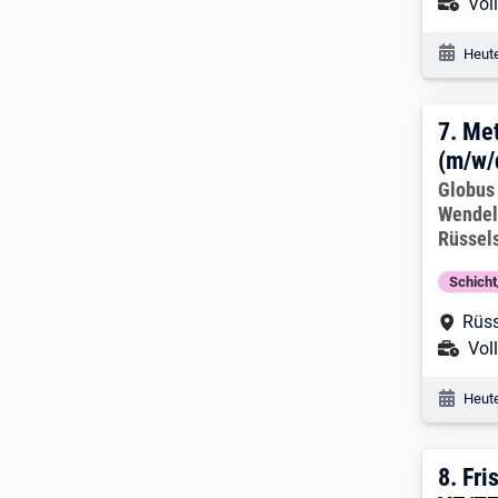
Ans
Voll
Veröf
Heute
7. E
7.
Met
(m/w/
Arbeitg
Globus
Wendel
Rüssel
Schich
Arbe
Rüs
Ans
Voll
Veröf
Heute
8. E
8.
Fri