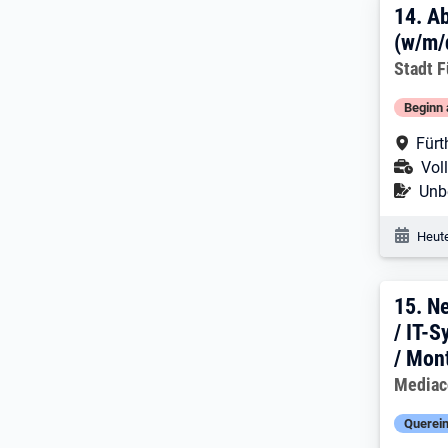
14. 
14.
Ab
(w/m/
Arbeitg
Stadt F
Beginn 
Arbe
Fürt
Ans
Voll
Befr
Unbe
Veröf
Heute
15. 
15.
Ne
/ IT-
/ Mon
Arbeitg
Mediac
Querein