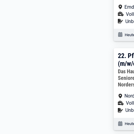
Arbe
Emde
Ans
Voll
Befr
Unbe
Veröf
Heute
22. 
22.
Pf
(m/w/
Arbeitg
Das Ha
Senior
Norder
Arbe
Nord
Ans
Voll
Befr
Unbe
Veröf
Heute