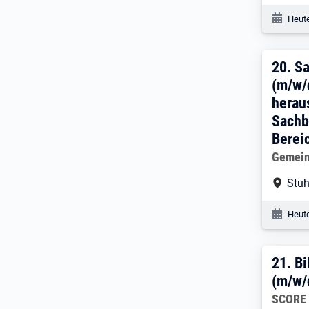
Veröf
Heute
20. 
20.
Sa
(m/w/d
herau
Sachb
Berei
Arbeitg
Gemein
Arbe
Stuh
Veröf
Heute
21. 
21.
Bi
(m/w/
Arbeitg
SCORE