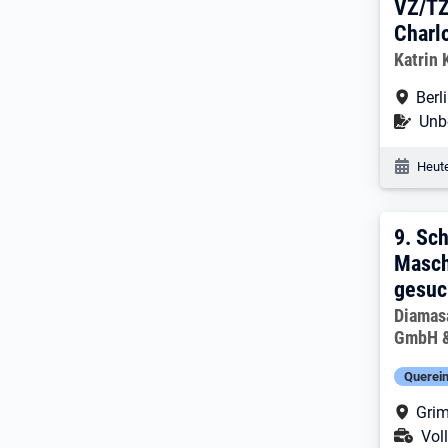
VZ/TZ
Charl
Arbeitg
Katrin 
Arbe
Berl
Befr
Unbe
Veröf
Heute
9. E
9.
Sch
Masch
gesuch
Arbeitg
Diamas
GmbH &
Querein
Arbe
Gri
Ans
Voll