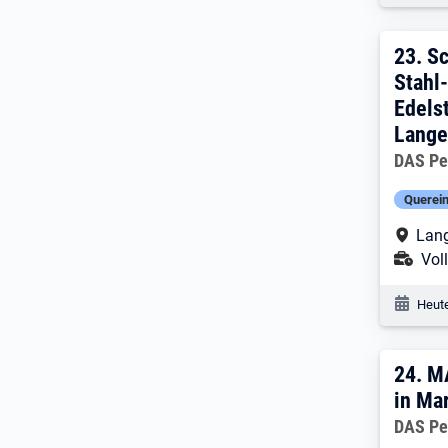
23. 
23.
Sc
Stahl
Edels
Lange
Arbeitg
DAS Pe
Querein
Arbe
Lang
Ans
Voll
Veröf
Heute
24. 
24.
MA
in Ma
Arbeitg
DAS Pe