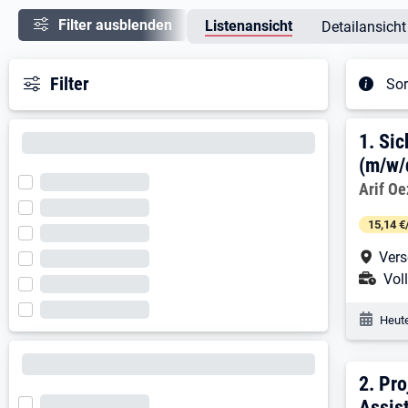
Filter ausblenden
Listenansicht
Detailansicht
Filter
Sor
Ergeb
1. E
1.
Sic
(m/w/
Arbeitg
Arif O
15,14 €
Arbe
Vers
Ans
Voll
Veröf
Heute
2. E
2.
Pro
Assis