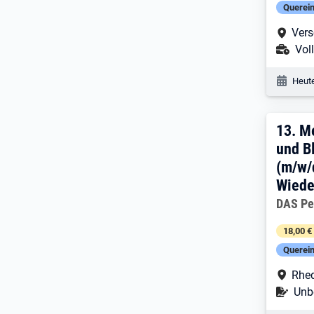
Querein
Arbe
Vers
Ans
Voll
Veröf
Heute
13. 
13.
Me
und B
(m/w/
Wiede
Arbeitg
DAS Pe
18,00 €
Querein
Arbe
Rhe
Befr
Unbe