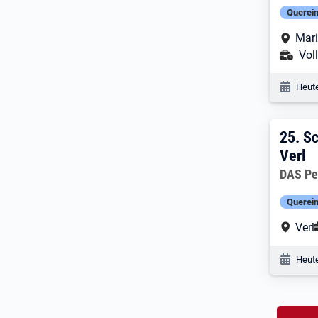
Querein
Arbe
Mari
Ans
Voll
Veröf
Heute
25. 
25.
Sc
Verl
Arbeitg
DAS Pe
Querein
Arbe
Verl
Veröf
Heute