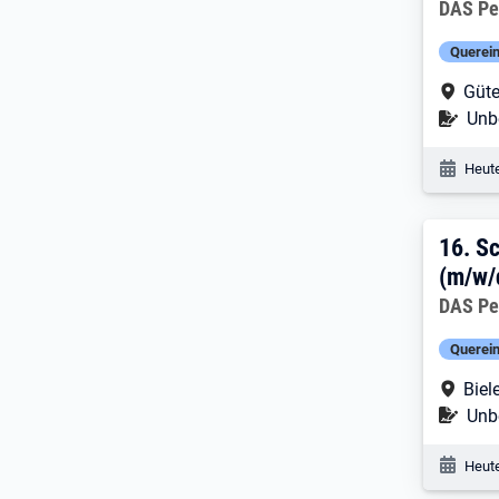
Arbeitg
DAS Pe
Querein
Arbe
Güte
Befr
Unbe
Veröf
Heute
16. 
16.
Sc
(m/w/d
Arbeitg
DAS Pe
Querein
Arbe
Biel
Befr
Unbe
Veröf
Heute