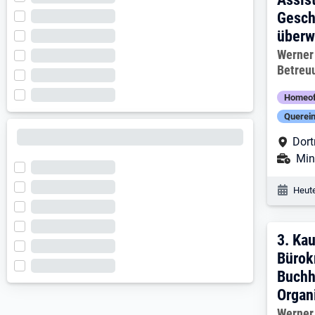
Gesch
überw
Arbeitg
Werner
Betreu
Homeof
Querein
Arbe
Dor
Ans
Mini
Veröf
Heute
3. E
3.
Kau
Bürok
Buchh
Organ
Arbeitg
Werner