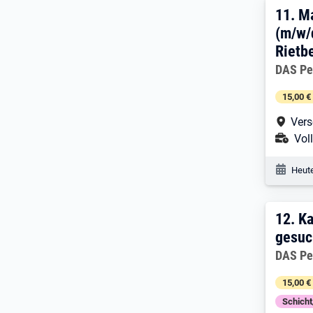
11. 
11.
M
(m/w/
Rietb
Arbeitg
DAS Pe
15,00 €
Arbe
Vers
Ans
Voll
Veröf
Heute
12. 
12.
Ka
gesuc
Arbeitg
DAS Pe
15,00 €
Schich