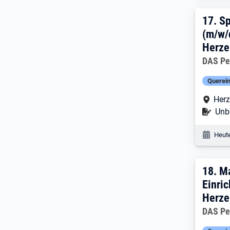
17. 
17.
Sp
(m/w/
Herze
Arbeitg
DAS Pe
Querein
Arbe
Herz
Befr
Unbe
Veröf
Heute
18. 
18.
Ma
Einric
Herze
Arbeitg
DAS Pe