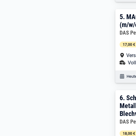
5. E
5.
MAG
(m/w/
Arbeitg
DAS Pe
17,00 €
Arbe
Vers
Ans
Voll
Veröf
Heute
6. E
6.
Sch
Metal
Blech
Arbeitg
DAS Pe
18,00 €