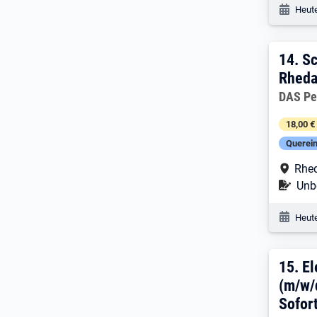
Veröf
Heute
14. 
14.
Sc
Rheda
Arbeitg
DAS Pe
18,00 €
Querein
Arbe
Rhe
Befr
Unbe
Veröf
Heute
15. 
15.
El
(m/w/
Sofort