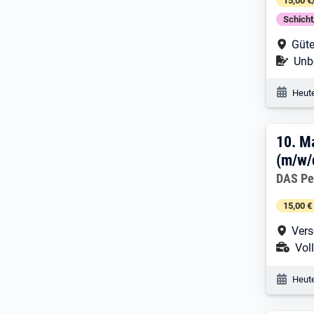
15,00 €
Schich
Arbe
Güte
Befr
Unbe
Veröf
Heute
10. 
10.
M
(m/w/d
Arbeitg
DAS Pe
15,00 €
Arbe
Vers
Ans
Voll
Veröf
Heute