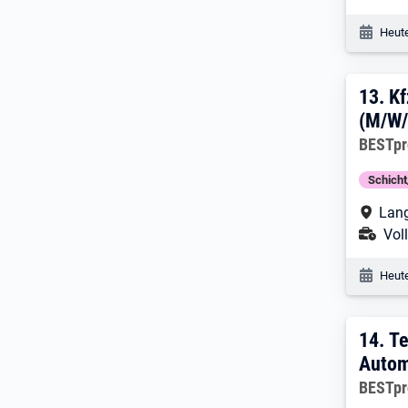
Veröf
Heute
13. 
13.
Kf
(M/W/
Arbeitg
BESTpr
Schich
Arbe
Lang
Ans
Voll
Veröf
Heute
14. 
14.
Te
Autom
Arbeitg
BESTpr