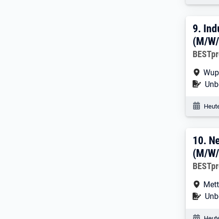
9. E
9.
Ind
(M/W/
Arbeitg
BESTpr
Arbe
Wup
Befr
Unbe
Veröf
Heute
10. 
10.
Ne
(M/W/
Arbeitg
BESTpr
Arbe
Met
Befr
Unbe
Veröf
Heute