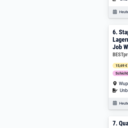
Veröf
Heute
6. E
6.
Sta
Lager
Job W
Arbeitg
BESTpr
15,69 €
Schich
Arbe
Wup
Befr
Unbe
Veröf
Heute
7. E
7.
Qua