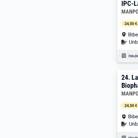
IPC-L
Arbeitg
MANPO
24,50 €
Arbe
Bibe
Befr
Unbe
Veröf
Heute
24. 
24.
La
Bioph
Arbeitg
MANPO
24,50 €
Arbe
Bibe
Befr
Unbe
Veröf
Heute