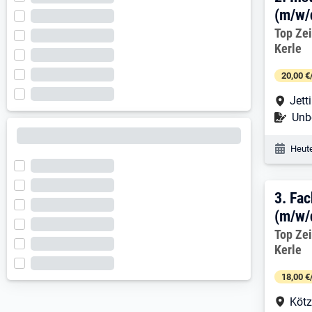
(m/w/
Arbeitg
Top Ze
Kerle
20,00 €
Arbe
Jett
Befr
Unbe
Veröf
Heute
3. E
3.
Fac
(m/w/
Arbeitg
Top Ze
Kerle
18,00 €
Arbe
Köt