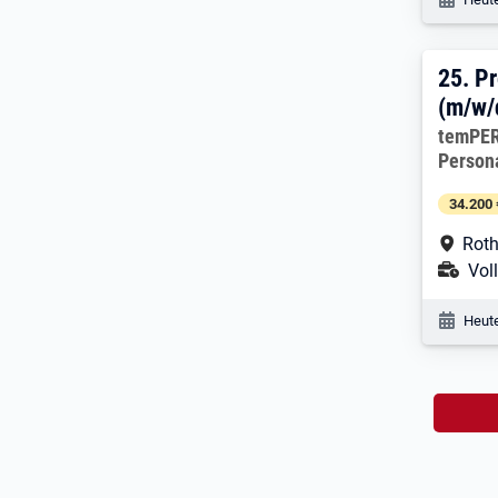
25. 
25.
Pr
(m/w/
Arbeitg
temPER
Person
34.200 
Arbe
Roth
Ans
Voll
Veröf
Heute
Nac