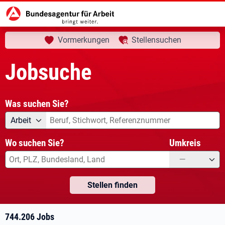
aktuelle Seite:
Startseite
Jobsuche
Ihre Suche
Vormerkungen
Stellensuchen
Jobsuche
Was suchen Sie?
Angebotsart
Was suchen Sie?
Arbeit
Wo suchen Sie?
Umkreis
—
Stellen finden
744.206 Jobs