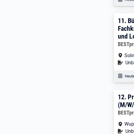
11. 
11.
Bü
Fachk
und L
Arbeitg
BESTpr
Arbe
Soli
Befr
Unbe
Veröf
Heute
12. 
12.
Pr
(M/W/
Arbeitg
BESTpr
Arbe
Wup
Befr
Unbe