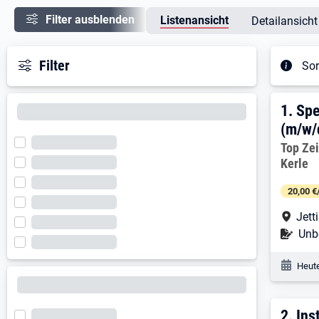
Filter ausblenden
Listenansicht
Detailansicht
Filter
Sor
Ergeb
1. E
1.
Spe
(m/w/
Arbeitg
Top Ze
Kerle
20,00 €
Arbe
Jett
Befr
Unbe
Veröf
Heute
2. E
2.
Ins