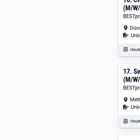
16. 
(M/W/
Arbeitg
BESTpr
Arbe
Düss
Befr
Unbe
Veröf
Heute
17. 
17.
Se
(M/W/
Arbeitg
BESTpr
Arbe
Met
Befr
Unbe
Veröf
Heute