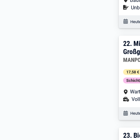
Baut
Befr
Unbe
Veröf
Heute
22. 
22.
Mi
Großg
Arbeitg
MANPO
17,58 €
Schich
Arbe
Wart
Ans
Voll
Veröf
Heute
23. 
23.
Bi