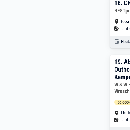
18. 
18.
CN
Arbeitg
BESTpr
Arbe
Esse
Befr
Unbe
Veröf
Heute
19. 
19.
Ab
Outb
Kamp
Arbeitg
W & W 
Wresch
50.000 
Arbe
Hall
Befr
Unbe