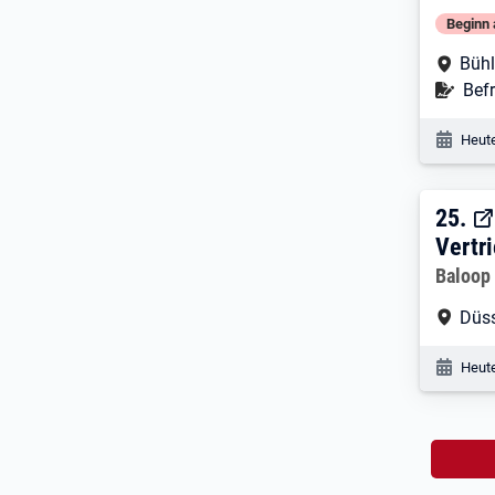
Beginn 
Arbe
Bühl
Befr
Befr
Veröf
Heute
25. 
25.
Vertr
Arbeitg
Baloop
Arbe
Düss
Veröf
Heute