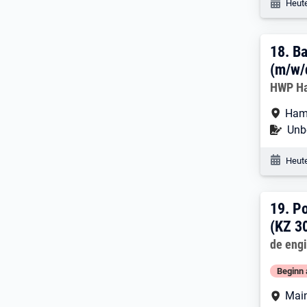
Veröf
Heute
18. 
18.
Ba
(m/w/
Arbeitg
HWP Ha
Arbe
Ham
Befr
Unbe
Veröf
Heute
19. 
19.
Po
(KZ 3
Arbeitg
de eng
Beginn 
Arbe
Mai