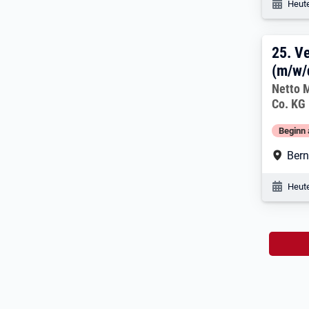
Veröf
Heute
25. 
25.
Ve
(m/w/
Arbeitg
Netto 
Co. KG
Beginn 
Arbe
Bern
Veröf
Heute
Na