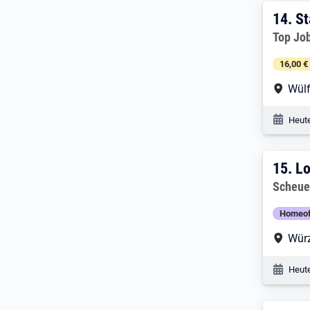
14. 
14.
St
Arbeitg
Top Jo
16,00 €
Arbe
Wülf
Veröf
Heute
15. 
15.
Lo
Arbeitg
Scheue
Homeof
Arbe
Wür
Veröf
Heute