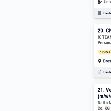
Befr
Unbe
Veröf
Heute
20. 
20.
CN
Arbeitg
IC TEA
Person
17,65 €
Arbe
Dre
Veröf
Heute
21. 
21.
Ve
(m/w/
Arbeitg
Netto 
Co. KG