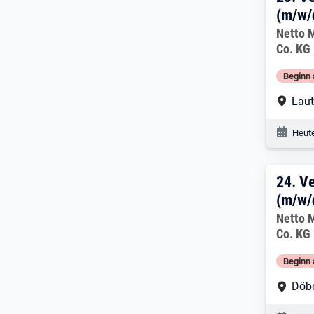
(m/w/
Arbeitg
Netto 
Co. KG
Beginn 
Arbe
Laut
Veröf
Heute
24. 
24.
Ve
(m/w/
Arbeitg
Netto 
Co. KG
Beginn 
Arbe
Döbe