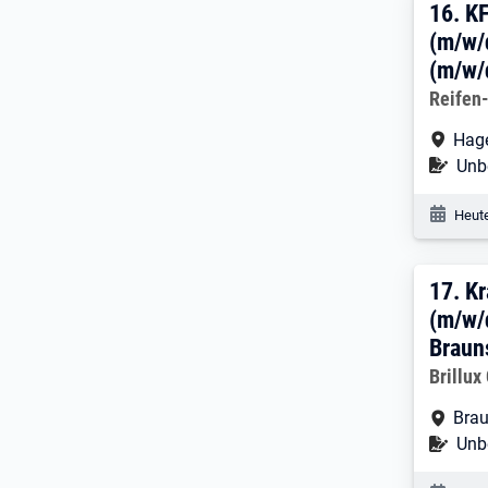
16. 
16.
KF
(m/w/
(m/w/
Arbeitg
Reifen
Arbe
Hage
Befr
Unbe
Veröf
Heute
17. 
17.
Kr
(m/w/d
Braun
Arbeitg
Brillu
Arbe
Bra
Befr
Unbe