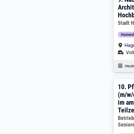
9. E
Archit
Hochb
Arbeitg
Stadt H
Homeof
Arbe
Hage
Ans
Voll
Veröf
Heute
10. 
10.
Pf
(m/w/
im am
Teilze
Arbeitg
Betrie
Senior