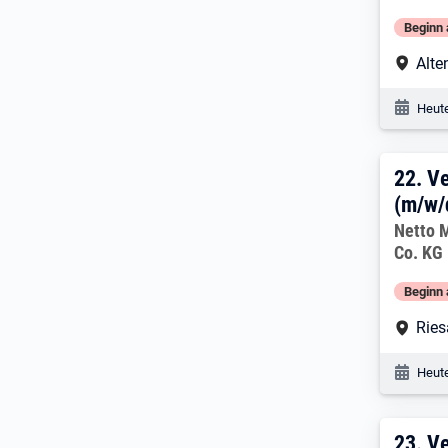
Beginn 
Arbe
Alte
Veröf
Heute
22. 
22.
Ve
(m/w/
Arbeitg
Netto 
Co. KG
Beginn 
Arbe
Ries
Veröf
Heute
23. 
23.
Ve