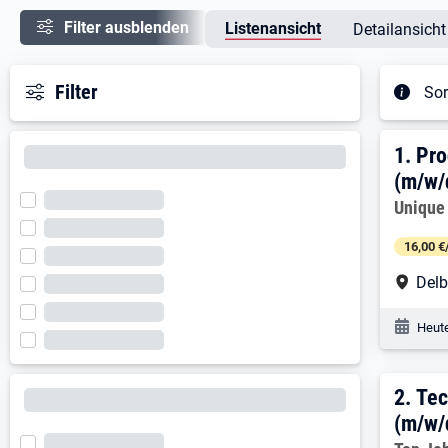
Filter ausblenden
Listenansicht
Detailansicht
Filter
Sor
Ergeb
1. E
1.
Pro
(m/w/
Arbeitg
Unique
16,00 €
Arbe
Delb
Veröf
Heute
2. E
2.
Tec
(m/w/