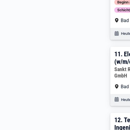
Beginn 
Schich
Arbe
Bad 
Veröf
Heute
11. 
11.
El
(w/m/
Arbeitg
Sankt 
GmbH
Arbe
Bad
Veröf
Heute
12. 
12.
Te
Ingen