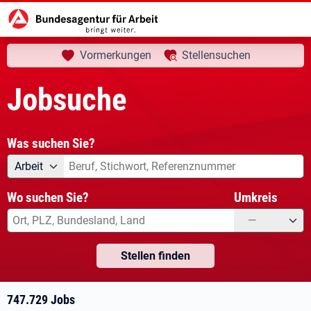
aktuelle Seite:
Startseite
Jobsuche
Ihre Suche
Vormerkungen
Stellensuchen
Jobsuche
Was suchen Sie?
Angebotsart
Was suchen Sie?
Arbeit
Wo suchen Sie?
Umkreis
—
Stellen finden
747.729 Jobs