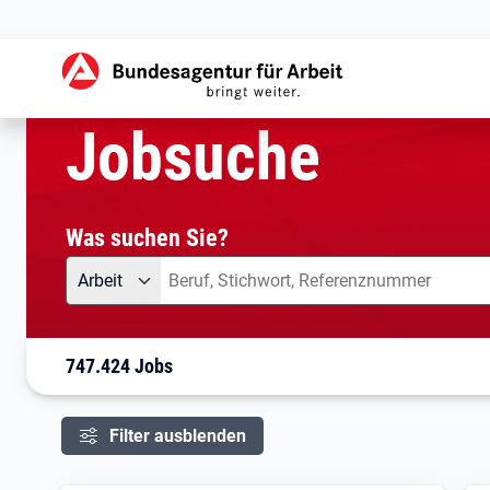
aktuelle Seite:
Startseite
Jobsuche
Ihre Suche
Jobsuche
Was suchen Sie?
Angebotsart
Was suchen Sie?
Arbeit
747.424 Jobs
Filter ausblenden