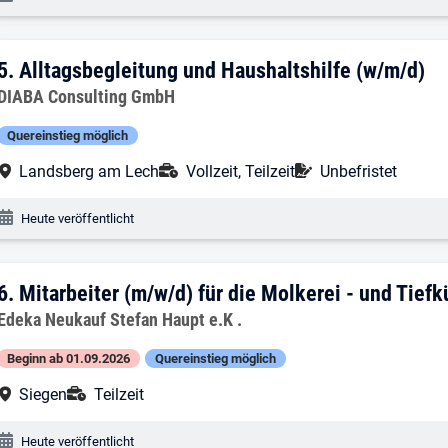
5. Ergebnis: Alltagsbegleitung und Haus
5.
Alltagsbegleitung und Haushaltshilfe (w/m/d)
Arbeitgeber:
DIABA Consulting GmbH
Quereinstieg möglich
Arbeitsort:
Anstellungsart:
Befristung:
Landsberg am Lech
Vollzeit, Teilzeit
Unbefristet
Veröffentlichungsdatum:
Heute veröffentlicht
6. Ergebnis: Mitarbeiter (m/w/d) für die
6.
Mitarbeiter (m/w/d) für die Molkerei - und Tiefk
Arbeitgeber:
Edeka Neukauf Stefan Haupt e.K .
Beginn ab 01.09.2026
Quereinstieg möglich
Arbeitsort:
Anstellungsart:
Siegen
Teilzeit
Veröffentlichungsdatum:
Heute veröffentlicht