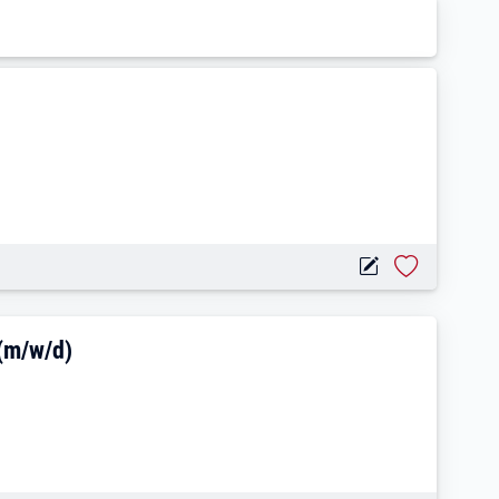
)
lfach / Rezeptionist (m/w/d)
 (m/w/d)