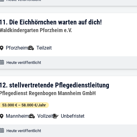
11. Ergebnis: Die Eichhörnchen warten a
11.
Die Eichhörnchen warten auf dich!
Arbeitgeber:
Waldkindergarten Pforzheim e.V.
Arbeitsort:
Anstellungsart:
Pforzheim
Teilzeit
Veröffentlichungsdatum:
Heute veröffentlicht
12. Ergebnis: stellvertretende Pflegedie
12.
stellvertretende Pflegedienstleitung
Arbeitgeber:
Pflegedienst Regenbogen Mannheim GmbH
53.000 € – 58.000 €/Jahr
Arbeitsort:
Anstellungsart:
Befristung:
Mannheim
Vollzeit
Unbefristet
Veröffentlichungsdatum:
Heute veröffentlicht