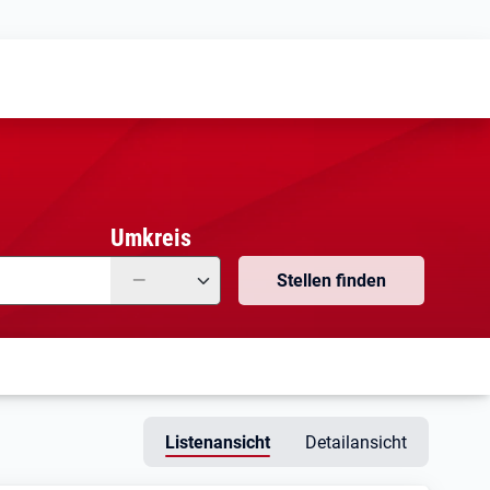
Meine
Vormerkungen
Meine
Stellensuchen
Umkreis
—
Stellen finden
Listenansicht
Detailansicht