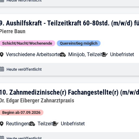
Heute veröffentlicht
9. Ergebnis: Aushilfskraft - Teilzeitkra
9.
Aushilfskraft - Teilzeitkraft 60-80std. (m/w/d) 
Arbeitgeber:
Pierre Baun
Schicht/Nacht/Wochenende
Quereinstieg möglich
Arbeitsort:
Anstellungsart:
Befristung:
Verschiedene Arbeitsorte
Minijob, Teilzeit
Unbefristet
Veröffentlichungsdatum:
Heute veröffentlicht
10. Ergebnis: Zahnmedizinische(r) Facha
10.
Zahnmedizinische(r) Fachangestellte(r) (m/w/d)
Arbeitgeber:
Dr. Edgar Eiberger Zahnarztpraxis
Beginn ab 07.09.2026
Arbeitsort:
Anstellungsart:
Befristung:
Reutlingen
Teilzeit
Unbefristet
Veröffentlichungsdatum:
Heute veröffentlicht