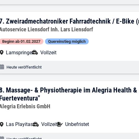
7. Ergebnis: Zweiradmechatroniker Fahr
7.
Zweiradmechatroniker Fahrradtechnik / E-Bike 
Arbeitgeber:
Autoservice Liensdorf Inh. Lars Liensdorf
Beginn ab 01.02.2027
Quereinstieg möglich
Arbeitsort:
Anstellungsart:
Lamspringe
Vollzeit
Veröffentlichungsdatum:
Heute veröffentlicht
8. Ergebnis: Massage- & Physiotherapie 
8.
Massage- & Physiotherapie im Alegria Health & 
Fuerteventura"
Arbeitgeber:
Alegria Erlebnis GmbH
Arbeitsort:
Anstellungsart:
Befristung:
Las Playitas
Vollzeit
Unbefristet
Veröffentlichungsdatum: