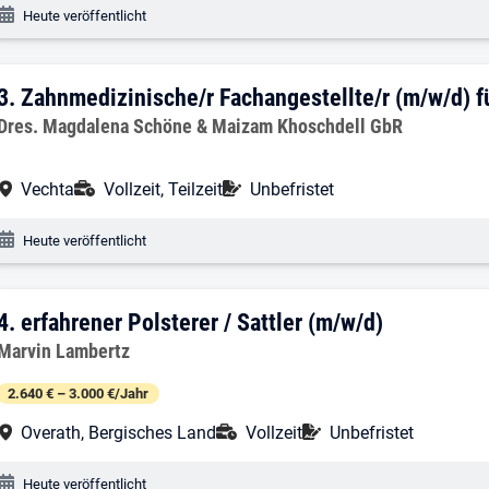
Veröffentlichungsdatum:
Heute veröffentlicht
3. Ergebnis: Zahnmedizinische/r Fachange
3.
Zahnmedizinische/r Fachangestellte/r (m/w/d) fü
Arbeitgeber:
Dres. Magdalena Schöne & Maizam Khoschdell GbR
Arbeitsort:
Anstellungsart:
Befristung:
Vechta
Vollzeit, Teilzeit
Unbefristet
Veröffentlichungsdatum:
Heute veröffentlicht
4. Ergebnis: erfahrener Polsterer / Sattl
4.
erfahrener Polsterer / Sattler (m/w/d)
Arbeitgeber:
Marvin Lambertz
2.640 € – 3.000 €/Jahr
Arbeitsort:
Anstellungsart:
Befristung:
Overath, Bergisches Land
Vollzeit
Unbefristet
Veröffentlichungsdatum:
Heute veröffentlicht