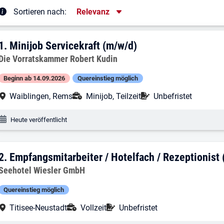
Sortierung
Sortieren nach:
Relevanz
rgebnisliste
1. Ergebnis: Minijob Servicekraft (m/w/d
1.
Minijob Servicekraft (m/w/d)
Arbeitgeber:
Die Vorratskammer Robert Kudin
Beginn ab 14.09.2026
Quereinstieg möglich
Arbeitsort:
Anstellungsart:
Befristung:
Waiblingen, Rems
Minijob, Teilzeit
Unbefristet
Veröffentlichungsdatum:
Heute veröffentlicht
2. Ergebnis: Empfangsmitarbeiter / Hote
2.
Empfangsmitarbeiter / Hotelfach / Rezeptionist
Arbeitgeber:
Seehotel Wiesler GmbH
Quereinstieg möglich
Arbeitsort:
Anstellungsart:
Befristung:
Titisee-Neustadt
Vollzeit
Unbefristet