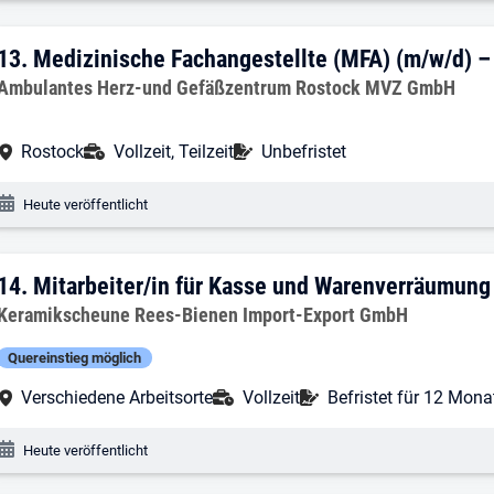
13. Ergebnis: Medizinische Fachangestel
13.
Medizinische Fachangestellte (MFA) (m/w/d) –
Arbeitgeber:
Ambulantes Herz-und Gefäßzentrum Rostock MVZ GmbH
Arbeitsort:
Anstellungsart:
Befristung:
Rostock
Vollzeit, Teilzeit
Unbefristet
Veröffentlichungsdatum:
Heute veröffentlicht
14. Ergebnis: Mitarbeiter/in für Kasse
14.
Mitarbeiter/in für Kasse und Warenverräumung
Arbeitgeber:
Keramikscheune Rees-Bienen Import-Export GmbH
Quereinstieg möglich
Arbeitsort:
Anstellungsart:
Befristung:
Verschiedene Arbeitsorte
Vollzeit
Befristet für 12 Mona
Veröffentlichungsdatum:
Heute veröffentlicht