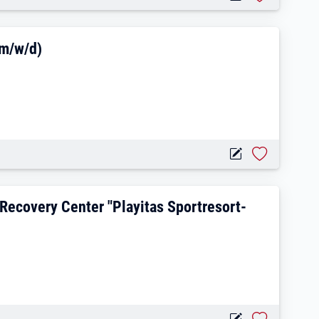
radtechnik / E-Bike (m/w/d)
(m/w/d)
im Alegria Health & Recovery Center "Pl
Recovery Center "Playitas Sportresort-